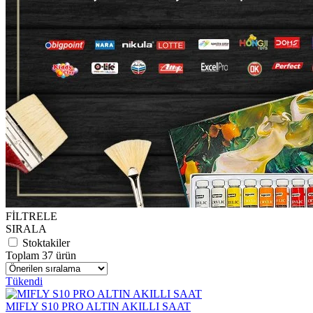
FİLTRELE
SIRALA
Stoktakiler
Toplam 37 ürün
Tükendi
MIFLY S10 PRO ALTIN AKILLI SAAT