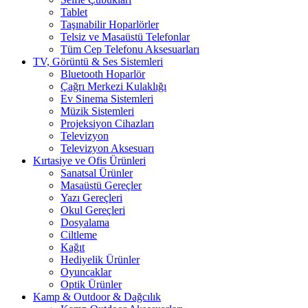
Tablet
Taşınabilir Hoparlörler
Telsiz ve Masaüstü Telefonlar
Tüm Cep Telefonu Aksesuarları
TV, Görüntü & Ses Sistemleri
Bluetooth Hoparlör
Çağrı Merkezi Kulaklığı
Ev Sinema Sistemleri
Müzik Sistemleri
Projeksiyon Cihazları
Televizyon
Televizyon Aksesuarı
Kırtasiye ve Ofis Ürünleri
Sanatsal Ürünler
Masaüstü Gereçler
Yazı Gereçleri
Okul Gereçleri
Dosyalama
Ciltleme
Kağıt
Hediyelik Ürünler
Oyuncaklar
Optik Ürünler
Kamp & Outdoor & Dağcılık