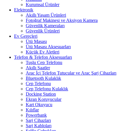
Kurumsal Ürünler
Elektronik
Akıllı Yaşam Ürünleri
Fotoğraf Makinesi ve Aksiyon Kamera
Güvenlik Kameraları
Güvenlik Ürünleri
Ev Gereçleri
Ütü Masası
Ütü Masası Aksesuarları
Küçük Ev Aletleri
Telefon & Telefon Aksesuarları
Tuşlu Cep Telefonu
Akıllı Saatler
Araç İçi Telefon Tutucular ve Araç Şarj Cihazları
Bluetooth Kulaklık
Cep Telefonu
Cep Telefonu Kulaklık
Docking Station
Ekran Koruyucular
Kart Okuyucu
Kılıflar
Powerbank
Şarj Cihazları
Şarj Kabloları
Selfie Çubukları