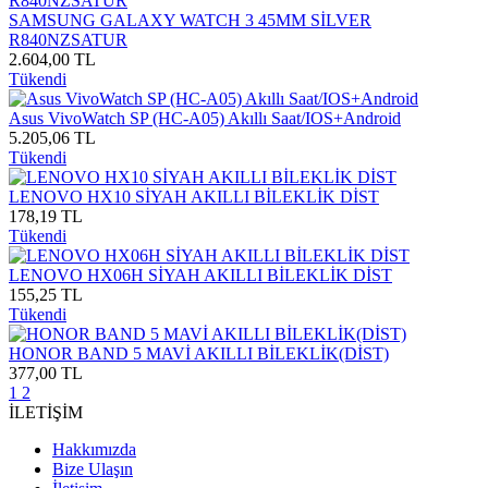
SAMSUNG GALAXY WATCH 3 45MM SİLVER
R840NZSATUR
2.604,00 TL
Tükendi
Asus VivoWatch SP (HC-A05) Akıllı Saat/IOS+Android
5.205,06 TL
Tükendi
LENOVO HX10 SİYAH AKILLI BİLEKLİK DİST
178,19 TL
Tükendi
LENOVO HX06H SİYAH AKILLI BİLEKLİK DİST
155,25 TL
Tükendi
HONOR BAND 5 MAVİ AKILLI BİLEKLİK(DİST)
377,00 TL
1
2
İLETİŞİM
Hakkımızda
Bize Ulaşın