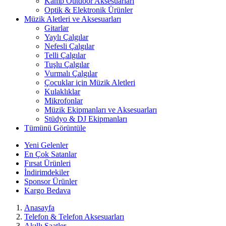
Kamp Outdoor Aksesuarları
Optik & Elektronik Ürünler
Müzik Aletleri ve Aksesuarları
Gitarlar
Yaylı Çalgılar
Nefesli Çalgılar
Telli Çalgılar
Tuşlu Çalgılar
Vurmalı Çalgılar
Çocuklar için Müzik Aletleri
Kulaklıklar
Mikrofonlar
Müzik Ekipmanları ve Aksesuarları
Stüdyo & DJ Ekipmanları
Tümünü Görüntüle
Yeni Gelenler
En Çok Satanlar
Fırsat Ürünleri
İndirimdekiler
Sponsor Ürünler
Kargo Bedava
Anasayfa
Telefon & Telefon Aksesuarları
Akıllı Saatler