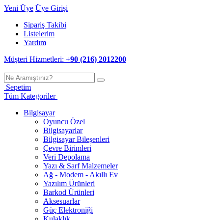
Yeni Üye
Üye Girişi
Sipariş Takibi
Listelerim
Yardım
Müşteri Hizmetleri:
+90 (216) 2012200
Sepetim
Tüm Kategoriler
Bilgisayar
Oyuncu Özel
Bilgisayarlar
Bilgisayar Bileşenleri
Çevre Birimleri
Veri Depolama
Yazı & Sarf Malzemeler
Ağ - Modem - Akıllı Ev
Yazılım Ürünleri
Barkod Ürünleri
Aksesuarlar
Güç Elektroniği
Kulaklık