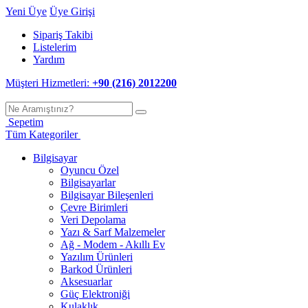
Yeni Üye
Üye Girişi
Sipariş Takibi
Listelerim
Yardım
Müşteri Hizmetleri:
+90 (216) 2012200
Sepetim
Tüm Kategoriler
Bilgisayar
Oyuncu Özel
Bilgisayarlar
Bilgisayar Bileşenleri
Çevre Birimleri
Veri Depolama
Yazı & Sarf Malzemeler
Ağ - Modem - Akıllı Ev
Yazılım Ürünleri
Barkod Ürünleri
Aksesuarlar
Güç Elektroniği
Kulaklık