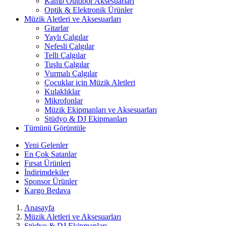
Kamp Outdoor Aksesuarları
Optik & Elektronik Ürünler
Müzik Aletleri ve Aksesuarları
Gitarlar
Yaylı Çalgılar
Nefesli Çalgılar
Telli Çalgılar
Tuşlu Çalgılar
Vurmalı Çalgılar
Çocuklar için Müzik Aletleri
Kulaklıklar
Mikrofonlar
Müzik Ekipmanları ve Aksesuarları
Stüdyo & DJ Ekipmanları
Tümünü Görüntüle
Yeni Gelenler
En Çok Satanlar
Fırsat Ürünleri
İndirimdekiler
Sponsor Ürünler
Kargo Bedava
Anasayfa
Müzik Aletleri ve Aksesuarları
Stüdyo & DJ Ekipmanları