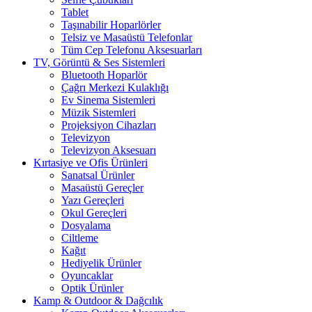
Tablet
Taşınabilir Hoparlörler
Telsiz ve Masaüstü Telefonlar
Tüm Cep Telefonu Aksesuarları
TV, Görüntü & Ses Sistemleri
Bluetooth Hoparlör
Çağrı Merkezi Kulaklığı
Ev Sinema Sistemleri
Müzik Sistemleri
Projeksiyon Cihazları
Televizyon
Televizyon Aksesuarı
Kırtasiye ve Ofis Ürünleri
Sanatsal Ürünler
Masaüstü Gereçler
Yazı Gereçleri
Okul Gereçleri
Dosyalama
Ciltleme
Kağıt
Hediyelik Ürünler
Oyuncaklar
Optik Ürünler
Kamp & Outdoor & Dağcılık