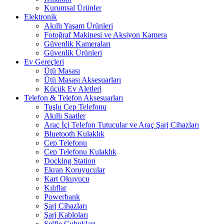
Kurumsal Ürünler
Elektronik
Akıllı Yaşam Ürünleri
Fotoğraf Makinesi ve Aksiyon Kamera
Güvenlik Kameraları
Güvenlik Ürünleri
Ev Gereçleri
Ütü Masası
Ütü Masası Aksesuarları
Küçük Ev Aletleri
Telefon & Telefon Aksesuarları
Tuşlu Cep Telefonu
Akıllı Saatler
Araç İçi Telefon Tutucular ve Araç Şarj Cihazları
Bluetooth Kulaklık
Cep Telefonu
Cep Telefonu Kulaklık
Docking Station
Ekran Koruyucular
Kart Okuyucu
Kılıflar
Powerbank
Şarj Cihazları
Şarj Kabloları
Selfie Çubukları