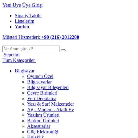
Yeni Üye
Üye Girişi
Sipariş Takibi
Listelerim
Yardım
Müşteri Hizmetleri:
+90 (216) 2012200
Sepetim
Tüm Kategoriler
Bilgisayar
Oyuncu Özel
Bilgisayarlar
Bilgisayar Bileşenleri
Çevre Birimleri
Veri Depolama
Yazı & Sarf Malzemeler
Ağ - Modem - Akıllı Ev
Yazılım Ürünleri
Barkod Ürünleri
Aksesuarlar
Güç Elektroniği
Kulaklık