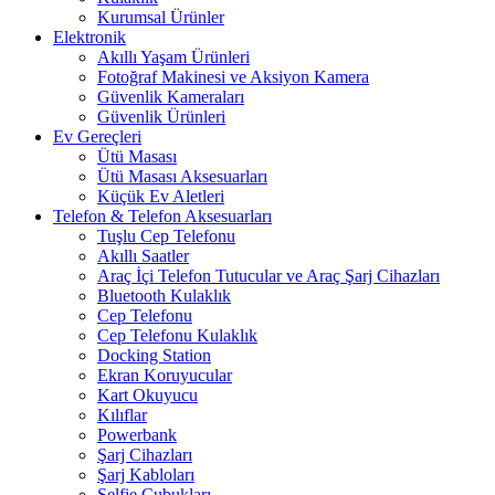
Kurumsal Ürünler
Elektronik
Akıllı Yaşam Ürünleri
Fotoğraf Makinesi ve Aksiyon Kamera
Güvenlik Kameraları
Güvenlik Ürünleri
Ev Gereçleri
Ütü Masası
Ütü Masası Aksesuarları
Küçük Ev Aletleri
Telefon & Telefon Aksesuarları
Tuşlu Cep Telefonu
Akıllı Saatler
Araç İçi Telefon Tutucular ve Araç Şarj Cihazları
Bluetooth Kulaklık
Cep Telefonu
Cep Telefonu Kulaklık
Docking Station
Ekran Koruyucular
Kart Okuyucu
Kılıflar
Powerbank
Şarj Cihazları
Şarj Kabloları
Selfie Çubukları