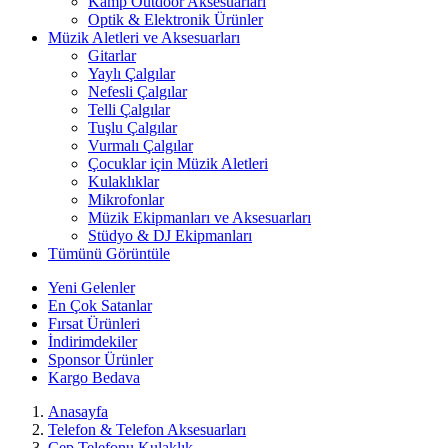
Kamp Outdoor Aksesuarları
Optik & Elektronik Ürünler
Müzik Aletleri ve Aksesuarları
Gitarlar
Yaylı Çalgılar
Nefesli Çalgılar
Telli Çalgılar
Tuşlu Çalgılar
Vurmalı Çalgılar
Çocuklar için Müzik Aletleri
Kulaklıklar
Mikrofonlar
Müzik Ekipmanları ve Aksesuarları
Stüdyo & DJ Ekipmanları
Tümünü Görüntüle
Yeni Gelenler
En Çok Satanlar
Fırsat Ürünleri
İndirimdekiler
Sponsor Ürünler
Kargo Bedava
Anasayfa
Telefon & Telefon Aksesuarları
Cep Telefonu Kulaklık