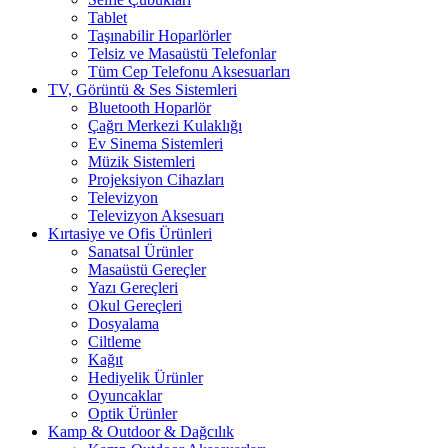
Tablet
Taşınabilir Hoparlörler
Telsiz ve Masaüstü Telefonlar
Tüm Cep Telefonu Aksesuarları
TV, Görüntü & Ses Sistemleri
Bluetooth Hoparlör
Çağrı Merkezi Kulaklığı
Ev Sinema Sistemleri
Müzik Sistemleri
Projeksiyon Cihazları
Televizyon
Televizyon Aksesuarı
Kırtasiye ve Ofis Ürünleri
Sanatsal Ürünler
Masaüstü Gereçler
Yazı Gereçleri
Okul Gereçleri
Dosyalama
Ciltleme
Kağıt
Hediyelik Ürünler
Oyuncaklar
Optik Ürünler
Kamp & Outdoor & Dağcılık