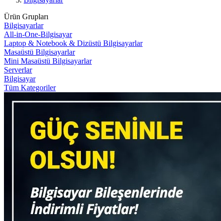
Ürün Grupları
Bilgisayarlar
All-in-One-Bilgisayar
Laptop & Notebook & Dizüstü Bilgisayarlar
Masaüstü Bilgisayarlar
Mini Masaüstü Bilgisayarlar
Serverlar
Bilgisayar
Tüm Kategoriler