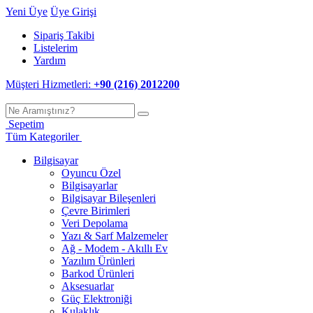
Yeni Üye
Üye Girişi
Sipariş Takibi
Listelerim
Yardım
Müşteri Hizmetleri:
+90 (216) 2012200
Sepetim
Tüm Kategoriler
Bilgisayar
Oyuncu Özel
Bilgisayarlar
Bilgisayar Bileşenleri
Çevre Birimleri
Veri Depolama
Yazı & Sarf Malzemeler
Ağ - Modem - Akıllı Ev
Yazılım Ürünleri
Barkod Ürünleri
Aksesuarlar
Güç Elektroniği
Kulaklık