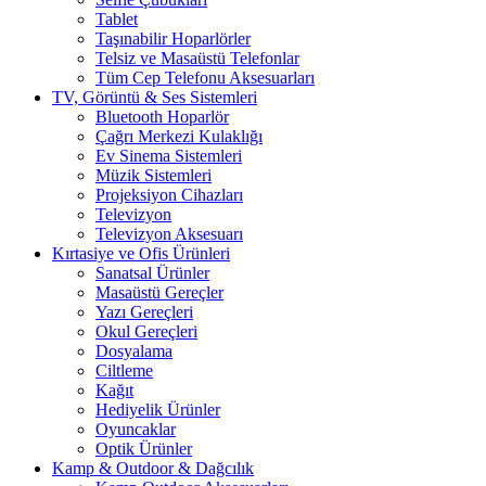
Tablet
Taşınabilir Hoparlörler
Telsiz ve Masaüstü Telefonlar
Tüm Cep Telefonu Aksesuarları
TV, Görüntü & Ses Sistemleri
Bluetooth Hoparlör
Çağrı Merkezi Kulaklığı
Ev Sinema Sistemleri
Müzik Sistemleri
Projeksiyon Cihazları
Televizyon
Televizyon Aksesuarı
Kırtasiye ve Ofis Ürünleri
Sanatsal Ürünler
Masaüstü Gereçler
Yazı Gereçleri
Okul Gereçleri
Dosyalama
Ciltleme
Kağıt
Hediyelik Ürünler
Oyuncaklar
Optik Ürünler
Kamp & Outdoor & Dağcılık