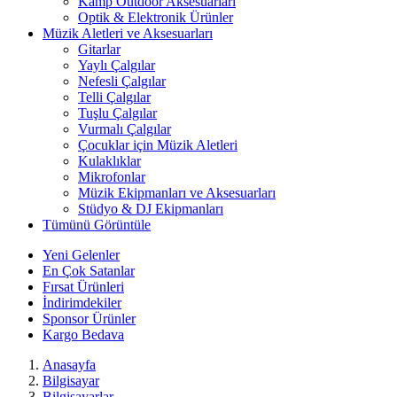
Kamp Outdoor Aksesuarları
Optik & Elektronik Ürünler
Müzik Aletleri ve Aksesuarları
Gitarlar
Yaylı Çalgılar
Nefesli Çalgılar
Telli Çalgılar
Tuşlu Çalgılar
Vurmalı Çalgılar
Çocuklar için Müzik Aletleri
Kulaklıklar
Mikrofonlar
Müzik Ekipmanları ve Aksesuarları
Stüdyo & DJ Ekipmanları
Tümünü Görüntüle
Yeni Gelenler
En Çok Satanlar
Fırsat Ürünleri
İndirimdekiler
Sponsor Ürünler
Kargo Bedava
Anasayfa
Bilgisayar
Bilgisayarlar