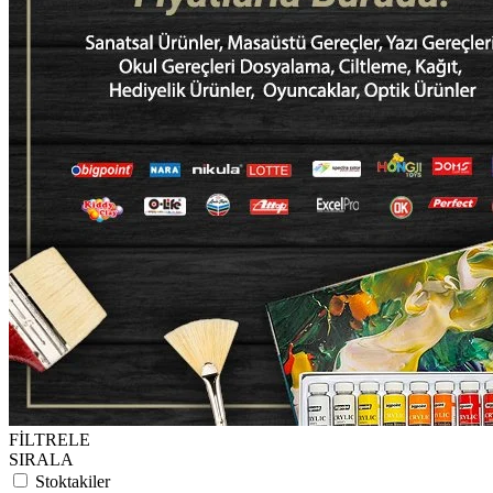
FİLTRELE
SIRALA
Stoktakiler