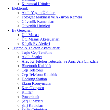
Kurumsal Ürünler
Elektronik
Akıllı Yaşam Ürünleri
Fotoğraf Makinesi ve Aksiyon Kamera
Güvenlik Kameraları
Güvenlik Ürünleri
Ev Gereçleri
Ütü Masası
Ütü Masası Aksesuarları
Küçük Ev Aletleri
Telefon & Telefon Aksesuarları
Tuşlu Cep Telefonu
Akıllı Saatler
Araç İçi Telefon Tutucular ve Araç Şarj Cihazları
Bluetooth Kulaklık
Cep Telefonu
Cep Telefonu Kulaklık
Docking Station
Ekran Koruyucular
Kart Okuyucu
Kılıflar
Powerbank
Şarj Cihazları
Şarj Kabloları
Selfie Çubukları