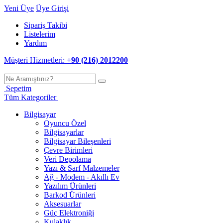
Yeni Üye
Üye Girişi
Sipariş Takibi
Listelerim
Yardım
Müşteri Hizmetleri:
+90 (216) 2012200
Sepetim
Tüm Kategoriler
Bilgisayar
Oyuncu Özel
Bilgisayarlar
Bilgisayar Bileşenleri
Çevre Birimleri
Veri Depolama
Yazı & Sarf Malzemeler
Ağ - Modem - Akıllı Ev
Yazılım Ürünleri
Barkod Ürünleri
Aksesuarlar
Güç Elektroniği
Kulaklık