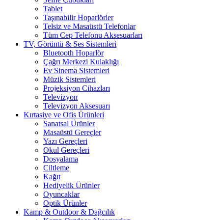
Tablet
Taşınabilir Hoparlörler
Telsiz ve Masaüstü Telefonlar
Tüm Cep Telefonu Aksesuarları
TV, Görüntü & Ses Sistemleri
Bluetooth Hoparlör
Çağrı Merkezi Kulaklığı
Ev Sinema Sistemleri
Müzik Sistemleri
Projeksiyon Cihazları
Televizyon
Televizyon Aksesuarı
Kırtasiye ve Ofis Ürünleri
Sanatsal Ürünler
Masaüstü Gereçler
Yazı Gereçleri
Okul Gereçleri
Dosyalama
Ciltleme
Kağıt
Hediyelik Ürünler
Oyuncaklar
Optik Ürünler
Kamp & Outdoor & Dağcılık