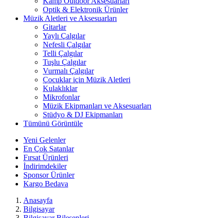
Kamp Outdoor Aksesuarları
Optik & Elektronik Ürünler
Müzik Aletleri ve Aksesuarları
Gitarlar
Yaylı Çalgılar
Nefesli Çalgılar
Telli Çalgılar
Tuşlu Çalgılar
Vurmalı Çalgılar
Çocuklar için Müzik Aletleri
Kulaklıklar
Mikrofonlar
Müzik Ekipmanları ve Aksesuarları
Stüdyo & DJ Ekipmanları
Tümünü Görüntüle
Yeni Gelenler
En Çok Satanlar
Fırsat Ürünleri
İndirimdekiler
Sponsor Ürünler
Kargo Bedava
Anasayfa
Bilgisayar
Bilgisayar Bileşenleri