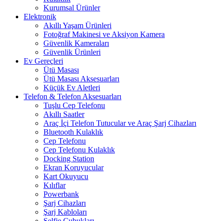
Kurumsal Ürünler
Elektronik
Akıllı Yaşam Ürünleri
Fotoğraf Makinesi ve Aksiyon Kamera
Güvenlik Kameraları
Güvenlik Ürünleri
Ev Gereçleri
Ütü Masası
Ütü Masası Aksesuarları
Küçük Ev Aletleri
Telefon & Telefon Aksesuarları
Tuşlu Cep Telefonu
Akıllı Saatler
Araç İçi Telefon Tutucular ve Araç Şarj Cihazları
Bluetooth Kulaklık
Cep Telefonu
Cep Telefonu Kulaklık
Docking Station
Ekran Koruyucular
Kart Okuyucu
Kılıflar
Powerbank
Şarj Cihazları
Şarj Kabloları
Selfie Çubukları