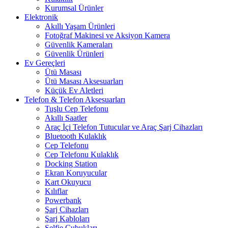
Kurumsal Ürünler
Elektronik
Akıllı Yaşam Ürünleri
Fotoğraf Makinesi ve Aksiyon Kamera
Güvenlik Kameraları
Güvenlik Ürünleri
Ev Gereçleri
Ütü Masası
Ütü Masası Aksesuarları
Küçük Ev Aletleri
Telefon & Telefon Aksesuarları
Tuşlu Cep Telefonu
Akıllı Saatler
Araç İçi Telefon Tutucular ve Araç Şarj Cihazları
Bluetooth Kulaklık
Cep Telefonu
Cep Telefonu Kulaklık
Docking Station
Ekran Koruyucular
Kart Okuyucu
Kılıflar
Powerbank
Şarj Cihazları
Şarj Kabloları
Selfie Çubukları