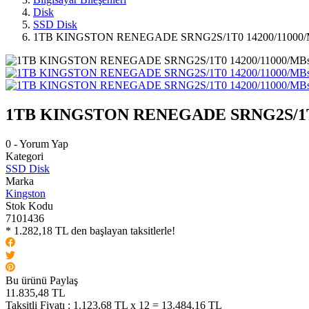
Disk
SSD Disk
1TB KINGSTON RENEGADE SRNG2S/1T0 14200/11000/M
1TB KINGSTON RENEGADE SRNG2S/1T0 
0 - Yorum Yap
Kategori
SSD Disk
Marka
Kingston
Stok Kodu
7101436
* 1.282,18 TL den başlayan taksitlerle!
Bu ürünü Paylaş
11.835,48 TL
Taksitli Fiyatı :
1.123,68 TL x 12 = 13.484,16 TL