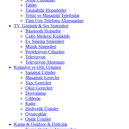
Tablet
Taşınabilir Hoparlörler
Telsiz ve Masaüstü Telefonlar
Tüm Cep Telefonu Aksesuarları
TV, Görüntü & Ses Sistemleri
Bluetooth Hoparlör
Çağrı Merkezi Kulaklığı
Ev Sinema Sistemleri
Müzik Sistemleri
Projeksiyon Cihazları
Televizyon
Televizyon Aksesuarı
Kırtasiye ve Ofis Ürünleri
Sanatsal Ürünler
Masaüstü Gereçler
Yazı Gereçleri
Okul Gereçleri
Dosyalama
Ciltleme
Kağıt
Hediyelik Ürünler
Oyuncaklar
Optik Ürünler
Kamp & Outdoor & Dağcılık