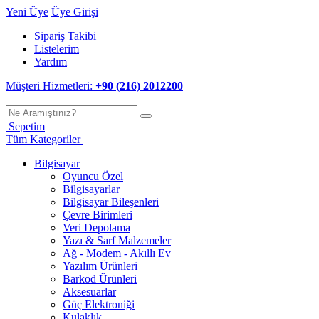
Yeni Üye
Üye Girişi
Sipariş Takibi
Listelerim
Yardım
Müşteri Hizmetleri:
+90 (216) 2012200
Sepetim
Tüm Kategoriler
Bilgisayar
Oyuncu Özel
Bilgisayarlar
Bilgisayar Bileşenleri
Çevre Birimleri
Veri Depolama
Yazı & Sarf Malzemeler
Ağ - Modem - Akıllı Ev
Yazılım Ürünleri
Barkod Ürünleri
Aksesuarlar
Güç Elektroniği
Kulaklık