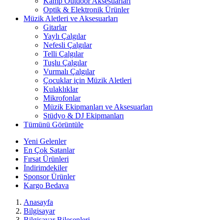
Kamp Outdoor Aksesuarları
Optik & Elektronik Ürünler
Müzik Aletleri ve Aksesuarları
Gitarlar
Yaylı Çalgılar
Nefesli Çalgılar
Telli Çalgılar
Tuşlu Çalgılar
Vurmalı Çalgılar
Çocuklar için Müzik Aletleri
Kulaklıklar
Mikrofonlar
Müzik Ekipmanları ve Aksesuarları
Stüdyo & DJ Ekipmanları
Tümünü Görüntüle
Yeni Gelenler
En Çok Satanlar
Fırsat Ürünleri
İndirimdekiler
Sponsor Ürünler
Kargo Bedava
Anasayfa
Bilgisayar
Bilgisayar Bileşenleri