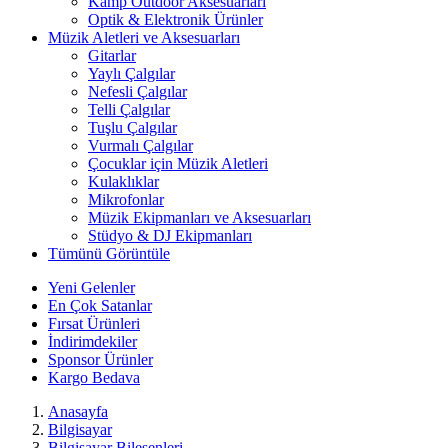
Kamp Outdoor Aksesuarları
Optik & Elektronik Ürünler
Müzik Aletleri ve Aksesuarları
Gitarlar
Yaylı Çalgılar
Nefesli Çalgılar
Telli Çalgılar
Tuşlu Çalgılar
Vurmalı Çalgılar
Çocuklar için Müzik Aletleri
Kulaklıklar
Mikrofonlar
Müzik Ekipmanları ve Aksesuarları
Stüdyo & DJ Ekipmanları
Tümünü Görüntüle
Yeni Gelenler
En Çok Satanlar
Fırsat Ürünleri
İndirimdekiler
Sponsor Ürünler
Kargo Bedava
Anasayfa
Bilgisayar
Bilgisayar Bileşenleri