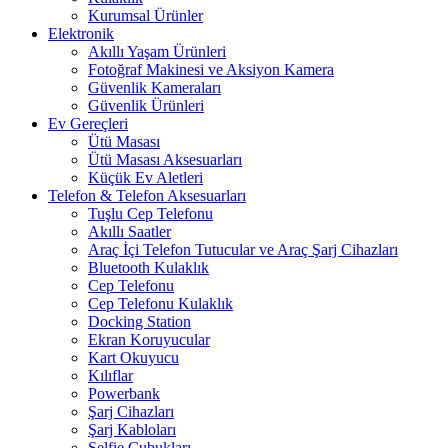
Kurumsal Ürünler
Elektronik
Akıllı Yaşam Ürünleri
Fotoğraf Makinesi ve Aksiyon Kamera
Güvenlik Kameraları
Güvenlik Ürünleri
Ev Gereçleri
Ütü Masası
Ütü Masası Aksesuarları
Küçük Ev Aletleri
Telefon & Telefon Aksesuarları
Tuşlu Cep Telefonu
Akıllı Saatler
Araç İçi Telefon Tutucular ve Araç Şarj Cihazları
Bluetooth Kulaklık
Cep Telefonu
Cep Telefonu Kulaklık
Docking Station
Ekran Koruyucular
Kart Okuyucu
Kılıflar
Powerbank
Şarj Cihazları
Şarj Kabloları
Selfie Çubukları