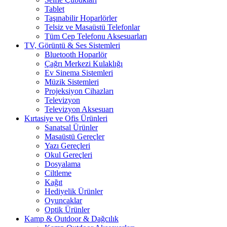
Tablet
Taşınabilir Hoparlörler
Telsiz ve Masaüstü Telefonlar
Tüm Cep Telefonu Aksesuarları
TV, Görüntü & Ses Sistemleri
Bluetooth Hoparlör
Çağrı Merkezi Kulaklığı
Ev Sinema Sistemleri
Müzik Sistemleri
Projeksiyon Cihazları
Televizyon
Televizyon Aksesuarı
Kırtasiye ve Ofis Ürünleri
Sanatsal Ürünler
Masaüstü Gereçler
Yazı Gereçleri
Okul Gereçleri
Dosyalama
Ciltleme
Kağıt
Hediyelik Ürünler
Oyuncaklar
Optik Ürünler
Kamp & Outdoor & Dağcılık