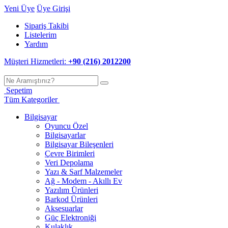
Yeni Üye
Üye Girişi
Sipariş Takibi
Listelerim
Yardım
Müşteri Hizmetleri:
+90 (216) 2012200
Sepetim
Tüm Kategoriler
Bilgisayar
Oyuncu Özel
Bilgisayarlar
Bilgisayar Bileşenleri
Çevre Birimleri
Veri Depolama
Yazı & Sarf Malzemeler
Ağ - Modem - Akıllı Ev
Yazılım Ürünleri
Barkod Ürünleri
Aksesuarlar
Güç Elektroniği
Kulaklık