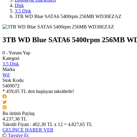
Disk
3.5 Disk
3TB WD Blue SATA6 5400rpm 256MB WD30EZAZ
3TB WD Blue SATA6 5400rpm 256MB 
0 - Yorum Yap
Kategori
3.5 Disk
Marka
Wd
Stok Kodu
5409072
* 459,05 TL den başlayan taksitlerle!
Bu ürünü Paylaş
4.237,38 TL
Taksitli Fiyatı :
402,30 TL x 12 = 4.827,65 TL
GELİNCE HABER VER
Tavsiye Et