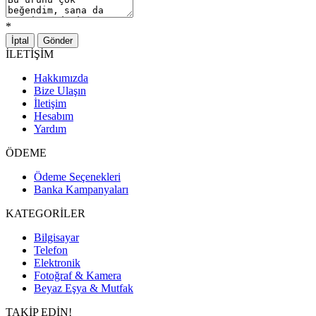
*
İptal
Gönder
İLETİŞİM
Hakkımızda
Bize Ulaşın
İletişim
Hesabım
Yardım
ÖDEME
Ödeme Seçenekleri
Banka Kampanyaları
KATEGORİLER
Bilgisayar
Telefon
Elektronik
Fotoğraf & Kamera
Beyaz Eşya & Mutfak
TAKİP EDİN!