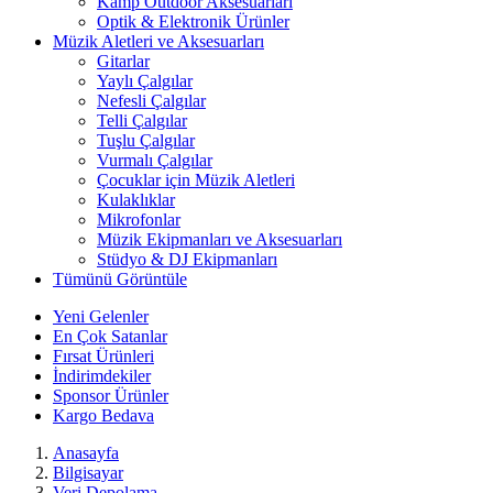
Kamp Outdoor Aksesuarları
Optik & Elektronik Ürünler
Müzik Aletleri ve Aksesuarları
Gitarlar
Yaylı Çalgılar
Nefesli Çalgılar
Telli Çalgılar
Tuşlu Çalgılar
Vurmalı Çalgılar
Çocuklar için Müzik Aletleri
Kulaklıklar
Mikrofonlar
Müzik Ekipmanları ve Aksesuarları
Stüdyo & DJ Ekipmanları
Tümünü Görüntüle
Yeni Gelenler
En Çok Satanlar
Fırsat Ürünleri
İndirimdekiler
Sponsor Ürünler
Kargo Bedava
Anasayfa
Bilgisayar
Veri Depolama