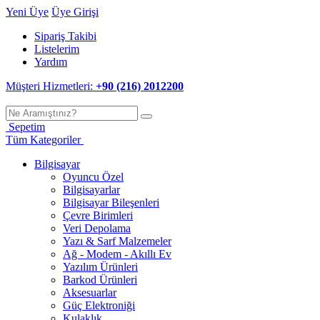
Yeni Üye
Üye Girişi
Sipariş Takibi
Listelerim
Yardım
Müşteri Hizmetleri:
+90 (216) 2012200
Sepetim
Tüm Kategoriler
Bilgisayar
Oyuncu Özel
Bilgisayarlar
Bilgisayar Bileşenleri
Çevre Birimleri
Veri Depolama
Yazı & Sarf Malzemeler
Ağ - Modem - Akıllı Ev
Yazılım Ürünleri
Barkod Ürünleri
Aksesuarlar
Güç Elektroniği
Kulaklık