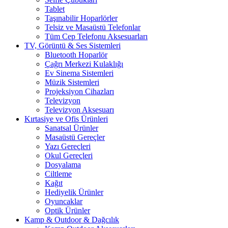
Tablet
Taşınabilir Hoparlörler
Telsiz ve Masaüstü Telefonlar
Tüm Cep Telefonu Aksesuarları
TV, Görüntü & Ses Sistemleri
Bluetooth Hoparlör
Çağrı Merkezi Kulaklığı
Ev Sinema Sistemleri
Müzik Sistemleri
Projeksiyon Cihazları
Televizyon
Televizyon Aksesuarı
Kırtasiye ve Ofis Ürünleri
Sanatsal Ürünler
Masaüstü Gereçler
Yazı Gereçleri
Okul Gereçleri
Dosyalama
Ciltleme
Kağıt
Hediyelik Ürünler
Oyuncaklar
Optik Ürünler
Kamp & Outdoor & Dağcılık