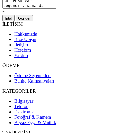
*
İptal
Gönder
İLETİŞİM
Hakkımızda
Bize Ulaşın
İletişim
Hesabım
Yardım
ÖDEME
Ödeme Seçenekleri
Banka Kampanyaları
KATEGORİLER
Bilgisayar
Telefon
Elektronik
Fotoğraf & Kamera
Beyaz Eşya & Mutfak
TAKİP EDİN!