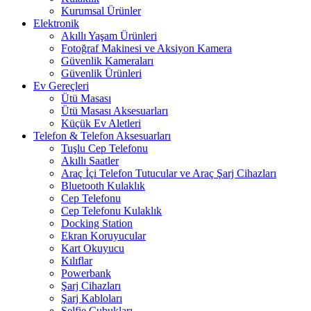
Kurumsal Ürünler
Elektronik
Akıllı Yaşam Ürünleri
Fotoğraf Makinesi ve Aksiyon Kamera
Güvenlik Kameraları
Güvenlik Ürünleri
Ev Gereçleri
Ütü Masası
Ütü Masası Aksesuarları
Küçük Ev Aletleri
Telefon & Telefon Aksesuarları
Tuşlu Cep Telefonu
Akıllı Saatler
Araç İçi Telefon Tutucular ve Araç Şarj Cihazları
Bluetooth Kulaklık
Cep Telefonu
Cep Telefonu Kulaklık
Docking Station
Ekran Koruyucular
Kart Okuyucu
Kılıflar
Powerbank
Şarj Cihazları
Şarj Kabloları
Selfie Çubukları