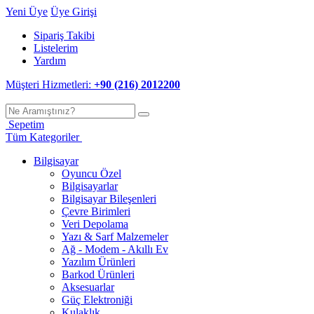
Yeni Üye
Üye Girişi
Sipariş Takibi
Listelerim
Yardım
Müşteri Hizmetleri:
+90 (216) 2012200
Sepetim
Tüm Kategoriler
Bilgisayar
Oyuncu Özel
Bilgisayarlar
Bilgisayar Bileşenleri
Çevre Birimleri
Veri Depolama
Yazı & Sarf Malzemeler
Ağ - Modem - Akıllı Ev
Yazılım Ürünleri
Barkod Ürünleri
Aksesuarlar
Güç Elektroniği
Kulaklık