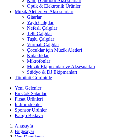
Kamp Outdoor Aksesuarları
Optik & Elektronik Ürünler
Müzik Aletleri ve Aksesuarları
Gitarlar
Yaylı Çalgılar
Nefesli Çalgılar
Telli Çalgılar
Tuşlu Çalgılar
Vurmalı Çalgılar
Çocuklar için Müzik Aletleri
Kulaklıklar
Mikrofonlar
Müzik Ekipmanları ve Aksesuarları
Stüdyo & DJ Ekipmanları
Tümünü Görüntüle
Yeni Gelenler
En Çok Satanlar
Fırsat Ürünleri
İndirimdekiler
Sponsor Ürünler
Kargo Bedava
Anasayfa
Bilgisayar
Veri Depolama