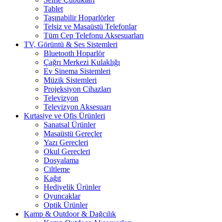
Tablet
Taşınabilir Hoparlörler
Telsiz ve Masaüstü Telefonlar
Tüm Cep Telefonu Aksesuarları
TV, Görüntü & Ses Sistemleri
Bluetooth Hoparlör
Çağrı Merkezi Kulaklığı
Ev Sinema Sistemleri
Müzik Sistemleri
Projeksiyon Cihazları
Televizyon
Televizyon Aksesuarı
Kırtasiye ve Ofis Ürünleri
Sanatsal Ürünler
Masaüstü Gereçler
Yazı Gereçleri
Okul Gereçleri
Dosyalama
Ciltleme
Kağıt
Hediyelik Ürünler
Oyuncaklar
Optik Ürünler
Kamp & Outdoor & Dağcılık