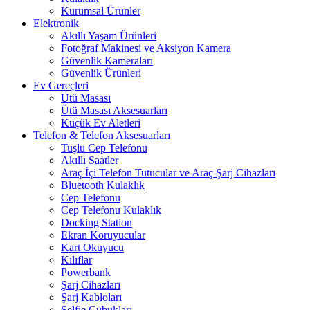
Kurumsal Ürünler
Elektronik
Akıllı Yaşam Ürünleri
Fotoğraf Makinesi ve Aksiyon Kamera
Güvenlik Kameraları
Güvenlik Ürünleri
Ev Gereçleri
Ütü Masası
Ütü Masası Aksesuarları
Küçük Ev Aletleri
Telefon & Telefon Aksesuarları
Tuşlu Cep Telefonu
Akıllı Saatler
Araç İçi Telefon Tutucular ve Araç Şarj Cihazları
Bluetooth Kulaklık
Cep Telefonu
Cep Telefonu Kulaklık
Docking Station
Ekran Koruyucular
Kart Okuyucu
Kılıflar
Powerbank
Şarj Cihazları
Şarj Kabloları
Selfie Çubukları