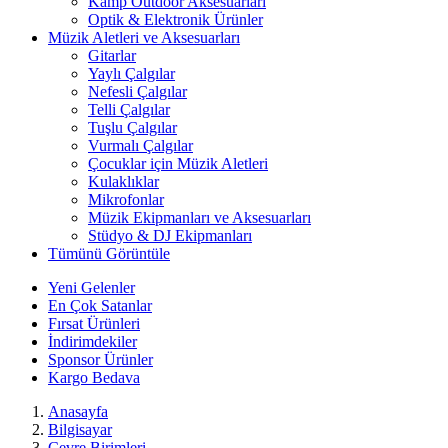
Kamp Outdoor Aksesuarları
Optik & Elektronik Ürünler
Müzik Aletleri ve Aksesuarları
Gitarlar
Yaylı Çalgılar
Nefesli Çalgılar
Telli Çalgılar
Tuşlu Çalgılar
Vurmalı Çalgılar
Çocuklar için Müzik Aletleri
Kulaklıklar
Mikrofonlar
Müzik Ekipmanları ve Aksesuarları
Stüdyo & DJ Ekipmanları
Tümünü Görüntüle
Yeni Gelenler
En Çok Satanlar
Fırsat Ürünleri
İndirimdekiler
Sponsor Ürünler
Kargo Bedava
Anasayfa
Bilgisayar
Çevre Birimleri