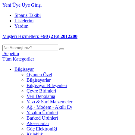
Yeni Üye
Üye Girişi
Sipariş Takibi
Listelerim
Yardım
Müşteri Hizmetleri:
+90 (216) 2012200
Sepetim
Tüm Kategoriler
Bilgisayar
Oyuncu Özel
Bilgisayarlar
Bilgisayar Bileşenleri
Çevre Birimleri
Veri Depolama
Yazı & Sarf Malzemeler
Ağ - Modem - Akıllı Ev
Yazılım Ürünleri
Barkod Ürünleri
Aksesuarlar
Güç Elektroniği
Kulaklık