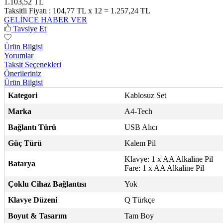
1.103,52 TL
Taksitli Fiyatı :
104,77 TL x 12 = 1.257,24 TL
GELİNCE HABER VER
Tavsiye Et
Ürün Bilgisi
Yorumlar
Taksit Seçenekleri
Önerileriniz
Ürün Bilgisi
Kategori
Kablosuz Set
Marka
A4-Tech
Bağlantı Türü
USB Alıcı
Güç Türü
Kalem Pil
Klavye: 1 x AA Alkaline Pil
Batarya
Fare: 1 x AA Alkaline Pil
Çoklu Cihaz Bağlantısı
Yok
Klavye Düzeni
Q Türkçe
Boyut & Tasarım
Tam Boy