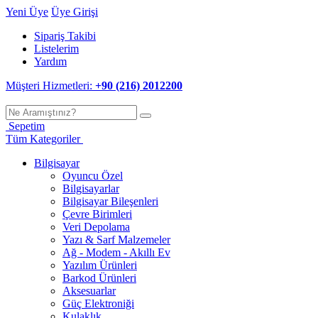
Yeni Üye
Üye Girişi
Sipariş Takibi
Listelerim
Yardım
Müşteri Hizmetleri:
+90 (216) 2012200
Sepetim
Tüm Kategoriler
Bilgisayar
Oyuncu Özel
Bilgisayarlar
Bilgisayar Bileşenleri
Çevre Birimleri
Veri Depolama
Yazı & Sarf Malzemeler
Ağ - Modem - Akıllı Ev
Yazılım Ürünleri
Barkod Ürünleri
Aksesuarlar
Güç Elektroniği
Kulaklık