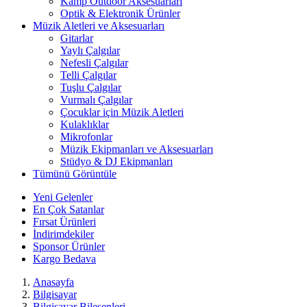
Kamp Outdoor Aksesuarları
Optik & Elektronik Ürünler
Müzik Aletleri ve Aksesuarları
Gitarlar
Yaylı Çalgılar
Nefesli Çalgılar
Telli Çalgılar
Tuşlu Çalgılar
Vurmalı Çalgılar
Çocuklar için Müzik Aletleri
Kulaklıklar
Mikrofonlar
Müzik Ekipmanları ve Aksesuarları
Stüdyo & DJ Ekipmanları
Tümünü Görüntüle
Yeni Gelenler
En Çok Satanlar
Fırsat Ürünleri
İndirimdekiler
Sponsor Ürünler
Kargo Bedava
Anasayfa
Bilgisayar
Bilgisayar Bileşenleri