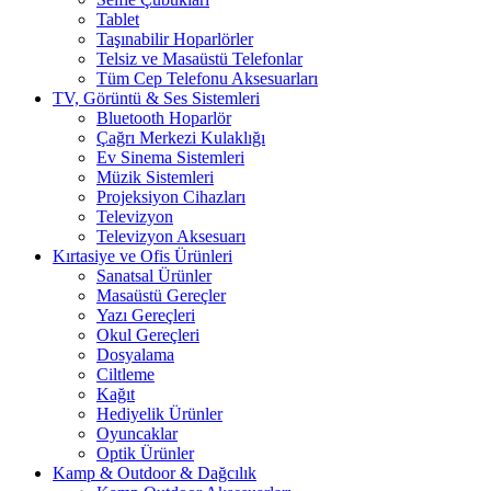
Tablet
Taşınabilir Hoparlörler
Telsiz ve Masaüstü Telefonlar
Tüm Cep Telefonu Aksesuarları
TV, Görüntü & Ses Sistemleri
Bluetooth Hoparlör
Çağrı Merkezi Kulaklığı
Ev Sinema Sistemleri
Müzik Sistemleri
Projeksiyon Cihazları
Televizyon
Televizyon Aksesuarı
Kırtasiye ve Ofis Ürünleri
Sanatsal Ürünler
Masaüstü Gereçler
Yazı Gereçleri
Okul Gereçleri
Dosyalama
Ciltleme
Kağıt
Hediyelik Ürünler
Oyuncaklar
Optik Ürünler
Kamp & Outdoor & Dağcılık