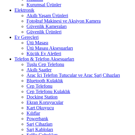
Kurumsal Ürünler
Elektronik
Akıllı Yaşam Ürünleri
Fotoğraf Makinesi ve Aksiyon Kamera
Güvenlik Kameraları
Güvenlik Ürünleri
Ev Gereçleri
Ütü Masası
Ütü Masası Aksesuarları
Küçük Ev Aletleri
Telefon & Telefon Aksesuarları
Tuşlu Cep Telefonu
Akıllı Saatler
Araç İçi Telefon Tutucular ve Araç Şarj Cihazları
Bluetooth Kulaklık
Cep Telefonu
Cep Telefonu Kulaklık
Docking Station
Ekran Koruyucular
Kart Okuyucu
Kılıflar
Powerbank
Şarj Cihazları
Şarj Kabloları
Selfie Çubukları