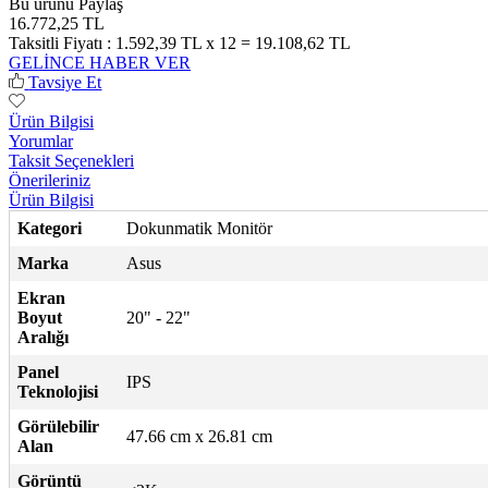
Bu ürünü Paylaş
16.772,25 TL
Taksitli Fiyatı :
1.592,39 TL x 12 = 19.108,62 TL
GELİNCE HABER VER
Tavsiye Et
Ürün Bilgisi
Yorumlar
Taksit Seçenekleri
Önerileriniz
Ürün Bilgisi
Kategori
Dokunmatik Monitör
Marka
Asus
Ekran
Boyut
20" - 22"
Aralığı
Panel
IPS
Teknolojisi
Görülebilir
47.66 cm x 26.81 cm
Alan
Görüntü