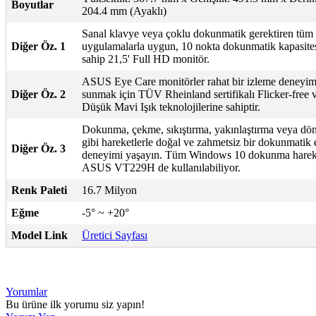
Boyutlar
204.4 mm (Ayaklı)
Sanal klavye veya çoklu dokunmatik gerektiren tüm
Diğer Öz. 1
uygulamalarla uygun, 10 nokta dokunmatik kapasite
sahip 21,5' Full HD monitör.
ASUS Eye Care monitörler rahat bir izleme deneyim
Diğer Öz. 2
sunmak için TÜV Rheinland sertifikalı Flicker-free 
Düşük Mavi Işık teknolojilerine sahiptir.
Dokunma, çekme, sıkıştırma, yakınlaştırma veya d
gibi hareketlerle doğal ve zahmetsiz bir dokunmatik
Diğer Öz. 3
deneyimi yaşayın. Tüm Windows 10 dokunma hareke
ASUS VT229H de kullanılabiliyor.
Renk Paleti
16.7 Milyon
Eğme
-5° ~ +20°
Model Link
Üretici Sayfası
Yorumlar
Bu ürüne ilk yorumu siz yapın!