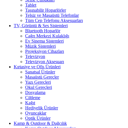
Tablet
Taşınabilir Hoparlörler
Telsiz ve Masaüstü Telefonlar
Tüm Cep Telefonu Aksesuarları
TV, Görüntü & Ses Sistemleri
Bluetooth Hoparlör
Çağrı Merkezi Kulaklığı
Ev Sinema Sistemleri
Müzik Sistemleri
Projeksiyon Cihazları
Televizyon
Televizyon Aksesuarı
Kırtasiye ve Ofis Ürünleri
Sanatsal Ürünler
Masaüstü Gereçler
Yazı Gereçleri
Okul Gereçleri
Dosyalama
Ciltleme
Kağıt
Hediyelik Ürünler
Oyuncaklar
Optik Ürünler
Kamp & Outdoor & Dağcılık