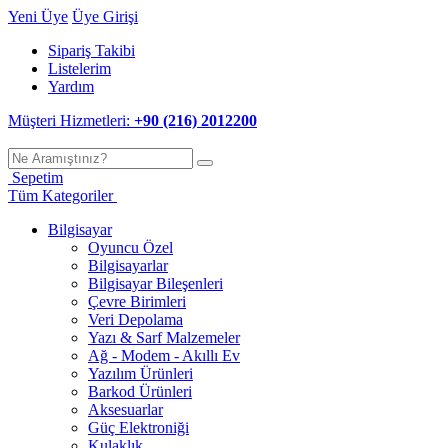
Yeni Üye
Üye Girişi
Sipariş Takibi
Listelerim
Yardım
Müşteri Hizmetleri:
+90 (216) 2012200
Sepetim
Tüm Kategoriler
Bilgisayar
Oyuncu Özel
Bilgisayarlar
Bilgisayar Bileşenleri
Çevre Birimleri
Veri Depolama
Yazı & Sarf Malzemeler
Ağ - Modem - Akıllı Ev
Yazılım Ürünleri
Barkod Ürünleri
Aksesuarlar
Güç Elektroniği
Kulaklık