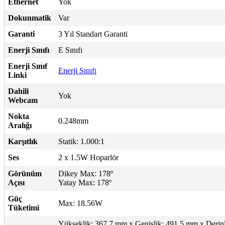
Ethernet
Yok
Dokunmatik
Var
Garanti
3 Yıl Standart Garanti
Enerji Sınıfı
E Sınıfı
Enerji Sınıf
Enerji Sınıfı
Linki
Dahili
Yok
Webcam
Nokta
0.248mm
Aralığı
Karşıtlık
Statik: 1.000:1
Ses
2 x 1.5W Hoparlör
Görünüm
Dikey Max: 178º
Açısı
Yatay Max: 178º
Güç
Max: 18.56W
Tüketimi
Yükseklik: 367.7 mm x Genişlik: 491.5 mm x Derinl