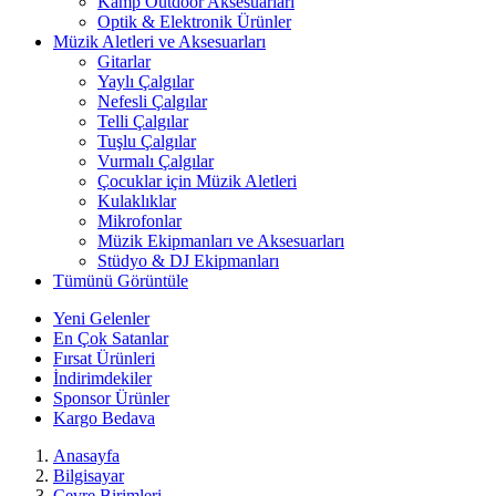
Kamp Outdoor Aksesuarları
Optik & Elektronik Ürünler
Müzik Aletleri ve Aksesuarları
Gitarlar
Yaylı Çalgılar
Nefesli Çalgılar
Telli Çalgılar
Tuşlu Çalgılar
Vurmalı Çalgılar
Çocuklar için Müzik Aletleri
Kulaklıklar
Mikrofonlar
Müzik Ekipmanları ve Aksesuarları
Stüdyo & DJ Ekipmanları
Tümünü Görüntüle
Yeni Gelenler
En Çok Satanlar
Fırsat Ürünleri
İndirimdekiler
Sponsor Ürünler
Kargo Bedava
Anasayfa
Bilgisayar
Çevre Birimleri