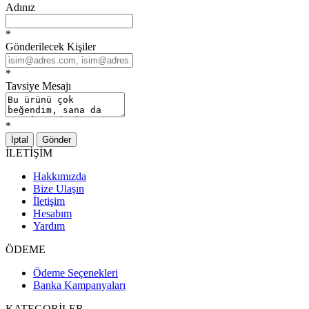
Adınız
*
Gönderilecek Kişiler
*
Tavsiye Mesajı
*
İptal
Gönder
İLETİŞİM
Hakkımızda
Bize Ulaşın
İletişim
Hesabım
Yardım
ÖDEME
Ödeme Seçenekleri
Banka Kampanyaları
KATEGORİLER