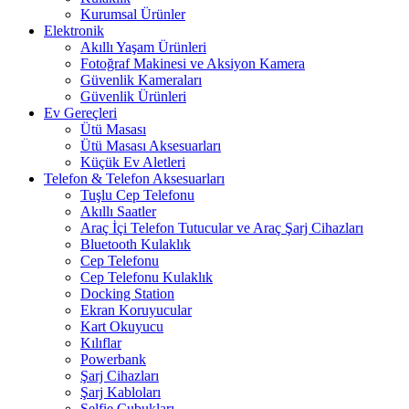
Kurumsal Ürünler
Elektronik
Akıllı Yaşam Ürünleri
Fotoğraf Makinesi ve Aksiyon Kamera
Güvenlik Kameraları
Güvenlik Ürünleri
Ev Gereçleri
Ütü Masası
Ütü Masası Aksesuarları
Küçük Ev Aletleri
Telefon & Telefon Aksesuarları
Tuşlu Cep Telefonu
Akıllı Saatler
Araç İçi Telefon Tutucular ve Araç Şarj Cihazları
Bluetooth Kulaklık
Cep Telefonu
Cep Telefonu Kulaklık
Docking Station
Ekran Koruyucular
Kart Okuyucu
Kılıflar
Powerbank
Şarj Cihazları
Şarj Kabloları
Selfie Çubukları