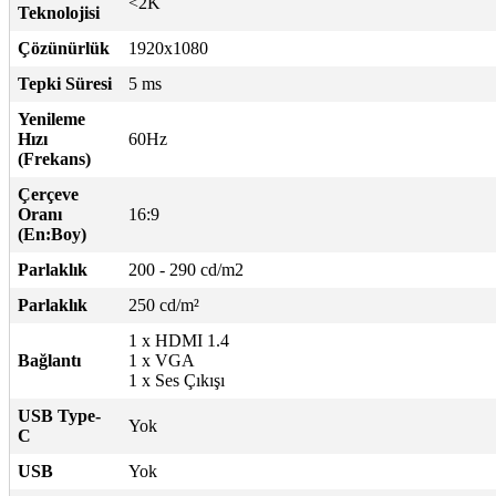
<2K
Teknolojisi
Çözünürlük
1920x1080
Tepki Süresi
5 ms
Yenileme
Hızı
60Hz
(Frekans)
Çerçeve
Oranı
16:9
(En:Boy)
Parlaklık
200 - 290 cd/m2
Parlaklık
250 cd/m²
1 x HDMI 1.4
Bağlantı
1 x VGA
1 x Ses Çıkışı
USB Type-
Yok
C
USB
Yok