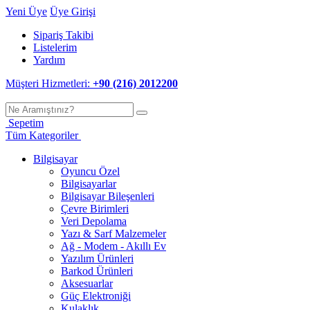
Yeni Üye
Üye Girişi
Sipariş Takibi
Listelerim
Yardım
Müşteri Hizmetleri:
+90 (216) 2012200
Sepetim
Tüm Kategoriler
Bilgisayar
Oyuncu Özel
Bilgisayarlar
Bilgisayar Bileşenleri
Çevre Birimleri
Veri Depolama
Yazı & Sarf Malzemeler
Ağ - Modem - Akıllı Ev
Yazılım Ürünleri
Barkod Ürünleri
Aksesuarlar
Güç Elektroniği
Kulaklık