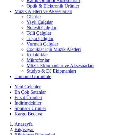
Kamp Outdoor Aksesuarları
Optik & Elektronik Ürünler
Müzik Aletleri ve Aksesuarları
Gitarlar
Yaylı Çalgılar
Nefesli Çalgılar
Telli Çalgılar
Tuşlu Çalgılar
Vurmalı Çalgılar
Çocuklar için Müzik Aletleri
Kulaklıklar
Mikrofonlar
Müzik Ekipmanları ve Aksesuarları
Stüdyo & DJ Ekipmanları
Tümünü Görüntüle
Yeni Gelenler
En Çok Satanlar
Fırsat Ürünleri
İndirimdekiler
Sponsor Ürünler
Kargo Bedava
Anasayfa
Bilgisayar
Bilgisayar Bileşenleri