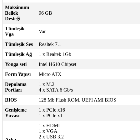
Maksimum
Bellek
96 GB
Desteği
Tümleşik
Var
Vga
Tümleşik Ses
Realtek 7.1
Tümleşik Ağ
1 x Realtek 1Gb
Yonga seti
Intel H610 Chipset
Form Yapısı
Micro ATX
Depolama
1 x M.2
Portları
4 x SATA 6 Gb/s
BIOS
128 Mb Flash ROM, UEFI AMI BIOS
Genişleme
1 x PCIe x16
Yuvası
1 x PCIe x1
1 x HDMI
1 x VGA
2 x USB 3.2
Arka