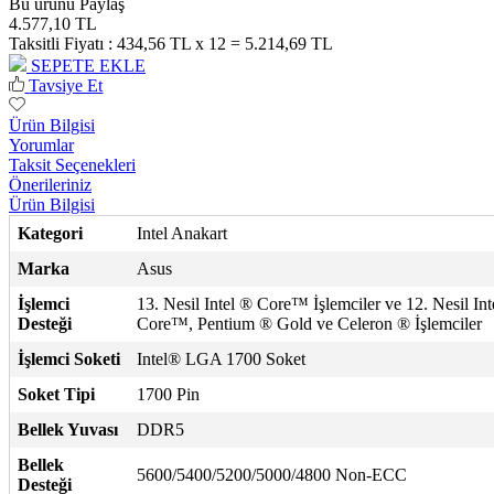
Bu ürünü Paylaş
4.577,10 TL
Taksitli Fiyatı :
434,56 TL x 12 = 5.214,69 TL
SEPETE EKLE
Tavsiye Et
Ürün Bilgisi
Yorumlar
Taksit Seçenekleri
Önerileriniz
Ürün Bilgisi
Kategori
Intel Anakart
Marka
Asus
İşlemci
13. Nesil Intel ® Core™ İşlemciler ve 12. Nesil Int
Desteği
Core™, Pentium ® Gold ve Celeron ® İşlemciler
İşlemci Soketi
Intel® LGA 1700 Soket
Soket Tipi
1700 Pin
Bellek Yuvası
DDR5
Bellek
5600/5400/5200/5000/4800 Non-ECC
Desteği