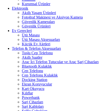
Kurumsal Ürünler
Elektronik
Akıllı Yaşam Ürünleri
Fotoğraf Makinesi ve Aksiyon Kamera
Güvenlik Kameraları
Güvenlik Ürünleri
Ev Gereçleri
Ütü Masası
Ütü Masası Aksesuarları
Küçük Ev Aletleri
Telefon & Telefon Aksesuarları
Tuşlu Cep Telefonu
Akıllı Saatler
Araç İçi Telefon Tutucular ve Araç Şarj Cihazları
Bluetooth Kulaklık
Cep Telefonu
Cep Telefonu Kulaklık
Docking Station
Ekran Koruyucular
Kart Okuyucu
Kılıflar
Powerbank
Şarj Cihazları
Şarj Kabloları
Selfie Çubukları