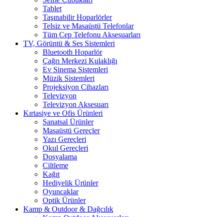
Tablet
Taşınabilir Hoparlörler
Telsiz ve Masaüstü Telefonlar
Tüm Cep Telefonu Aksesuarları
TV, Görüntü & Ses Sistemleri
Bluetooth Hoparlör
Çağrı Merkezi Kulaklığı
Ev Sinema Sistemleri
Müzik Sistemleri
Projeksiyon Cihazları
Televizyon
Televizyon Aksesuarı
Kırtasiye ve Ofis Ürünleri
Sanatsal Ürünler
Masaüstü Gereçler
Yazı Gereçleri
Okul Gereçleri
Dosyalama
Ciltleme
Kağıt
Hediyelik Ürünler
Oyuncaklar
Optik Ürünler
Kamp & Outdoor & Dağcılık