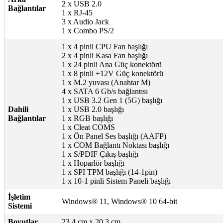
2 x USB 2.0
Bağlantılar
1 x RJ-45
3 x Audio Jack
1 x Combo PS/2
1 x 4 pinli CPU Fan başlığı
2 x 4 pinli Kasa Fan başlığı
1 x 24 pinli Ana Güç konektörü
1 x 8 pinli +12V Güç konektörü
1 x M.2 yuvası (Anahtar M)
4 x SATA 6 Gb/s bağlantısı
1 x USB 3.2 Gen 1 (5G) başlığı
Dahili
1 x USB 2.0 başlığı
Bağlantılar
1 x RGB başlığı
1 x Cleat COMS
1 x Ön Panel Ses başlığı (AAFP)
1 x COM Bağlantı Noktası başlığı
1 x S/PDIF Çıkış başlığı
1 x Hoparlör başlığı
1 x SPI TPM başlığı (14-1pin)
1 x 10-1 pinli Sistem Paneli başlığı
İşletim
Windows® 11, Windows® 10 64-bit
Sistemi
Boyutlar
23,4 cm x 20,3 cm