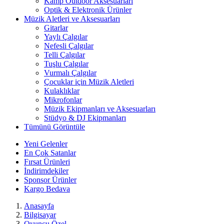
Kamp Outdoor Aksesuarları
Optik & Elektronik Ürünler
Müzik Aletleri ve Aksesuarları
Gitarlar
Yaylı Çalgılar
Nefesli Çalgılar
Telli Çalgılar
Tuşlu Çalgılar
Vurmalı Çalgılar
Çocuklar için Müzik Aletleri
Kulaklıklar
Mikrofonlar
Müzik Ekipmanları ve Aksesuarları
Stüdyo & DJ Ekipmanları
Tümünü Görüntüle
Yeni Gelenler
En Çok Satanlar
Fırsat Ürünleri
İndirimdekiler
Sponsor Ürünler
Kargo Bedava
Anasayfa
Bilgisayar
Oyuncu Özel