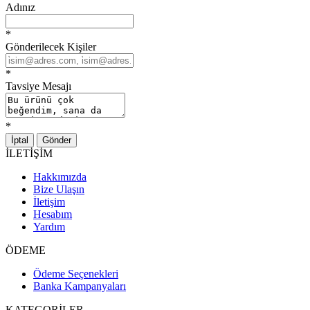
Adınız
*
Gönderilecek Kişiler
*
Tavsiye Mesajı
*
İptal
Gönder
İLETİŞİM
Hakkımızda
Bize Ulaşın
İletişim
Hesabım
Yardım
ÖDEME
Ödeme Seçenekleri
Banka Kampanyaları
KATEGORİLER