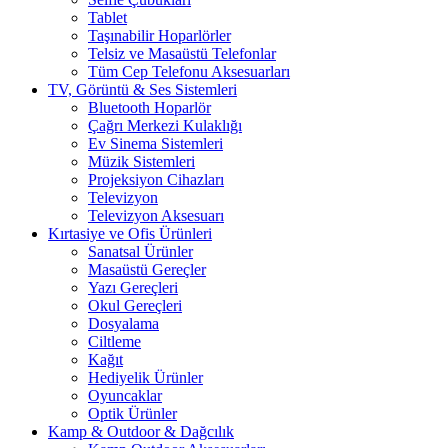
Tablet
Taşınabilir Hoparlörler
Telsiz ve Masaüstü Telefonlar
Tüm Cep Telefonu Aksesuarları
TV, Görüntü & Ses Sistemleri
Bluetooth Hoparlör
Çağrı Merkezi Kulaklığı
Ev Sinema Sistemleri
Müzik Sistemleri
Projeksiyon Cihazları
Televizyon
Televizyon Aksesuarı
Kırtasiye ve Ofis Ürünleri
Sanatsal Ürünler
Masaüstü Gereçler
Yazı Gereçleri
Okul Gereçleri
Dosyalama
Ciltleme
Kağıt
Hediyelik Ürünler
Oyuncaklar
Optik Ürünler
Kamp & Outdoor & Dağcılık