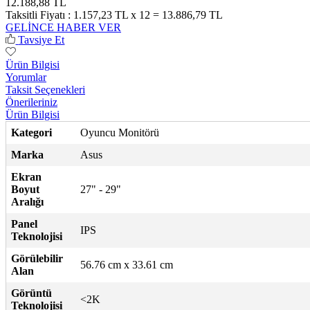
12.188,88 TL
Taksitli Fiyatı :
1.157,23 TL x 12 = 13.886,79 TL
GELİNCE HABER VER
Tavsiye Et
Ürün Bilgisi
Yorumlar
Taksit Seçenekleri
Önerileriniz
Ürün Bilgisi
Kategori
Oyuncu Monitörü
Marka
Asus
Ekran
Boyut
27" - 29"
Aralığı
Panel
IPS
Teknolojisi
Görülebilir
56.76 cm x 33.61 cm
Alan
Görüntü
<2K
Teknolojisi