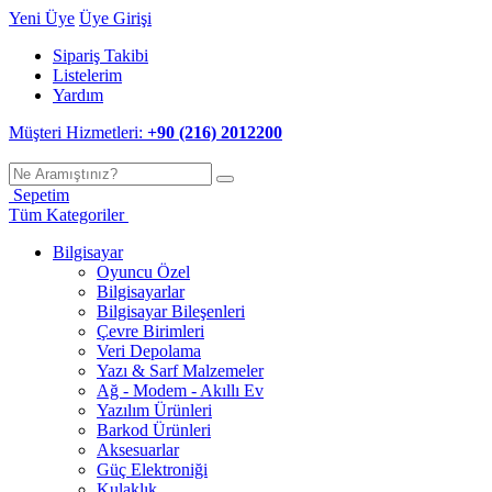
Yeni Üye
Üye Girişi
Sipariş Takibi
Listelerim
Yardım
Müşteri Hizmetleri:
+90 (216) 2012200
Sepetim
Tüm Kategoriler
Bilgisayar
Oyuncu Özel
Bilgisayarlar
Bilgisayar Bileşenleri
Çevre Birimleri
Veri Depolama
Yazı & Sarf Malzemeler
Ağ - Modem - Akıllı Ev
Yazılım Ürünleri
Barkod Ürünleri
Aksesuarlar
Güç Elektroniği
Kulaklık