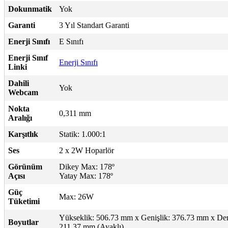
Dokunmatik
Yok
Garanti
3 Yıl Standart Garanti
Enerji Sınıfı
E Sınıfı
Enerji Sınıf
Enerji Sınıfı
Linki
Dahili
Yok
Webcam
Nokta
0,311 mm
Aralığı
Karşıtlık
Statik: 1.000:1
Ses
2 x 2W Hoparlör
Görünüm
Dikey Max: 178º
Açısı
Yatay Max: 178º
Güç
Max: 26W
Tüketimi
Yükseklik: 506.73 mm x Genişlik: 376.73 mm x Der
Boyutlar
211.37 mm (Ayaklı)