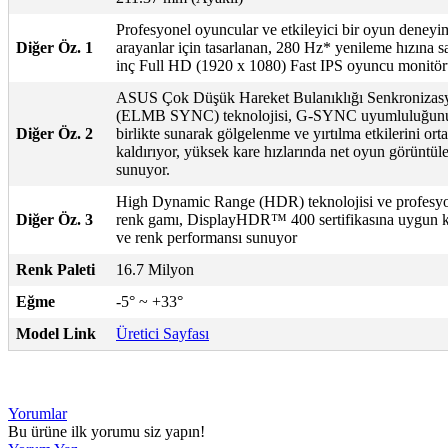
Profesyonel oyuncular ve etkileyici bir oyun deneyi
Diğer Öz. 1
arayanlar için tasarlanan, 280 Hz* yenileme hızına s
inç Full HD (1920 x 1080) Fast IPS oyuncu monitö
ASUS Çok Düşük Hareket Bulanıklığı Senkronizas
(ELMB SYNC) teknolojisi, G-SYNC uyumluluğun
Diğer Öz. 2
birlikte sunarak gölgelenme ve yırtılma etkilerini ort
kaldırıyor, yüksek kare hızlarında net oyun görüntüle
sunuyor.
High Dynamic Range (HDR) teknolojisi ve profesy
Diğer Öz. 3
renk gamı, DisplayHDR™ 400 sertifikasına uygun k
ve renk performansı sunuyor
Renk Paleti
16.7 Milyon
Eğme
-5° ~ +33°
Model Link
Üretici Sayfası
Yorumlar
Bu ürüne ilk yorumu siz yapın!