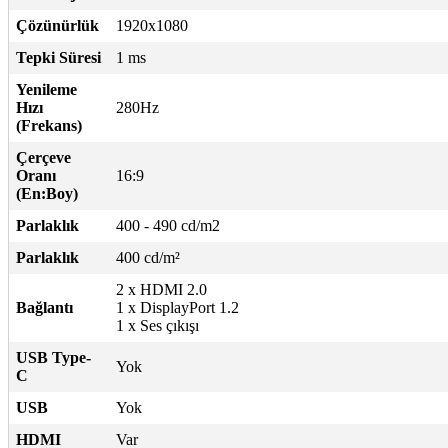
Çözünürlük
1920x1080
Tepki Süresi
1 ms
Yenileme
Hızı
280Hz
(Frekans)
Çerçeve
Oranı
16:9
(En:Boy)
Parlaklık
400 - 490 cd/m2
Parlaklık
400 cd/m²
2 x HDMI 2.0
Bağlantı
1 x DisplayPort 1.2
1 x Ses çıkışı
USB Type-
Yok
C
USB
Yok
HDMI
Var