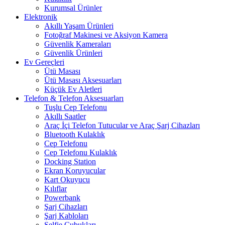
Kurumsal Ürünler
Elektronik
Akıllı Yaşam Ürünleri
Fotoğraf Makinesi ve Aksiyon Kamera
Güvenlik Kameraları
Güvenlik Ürünleri
Ev Gereçleri
Ütü Masası
Ütü Masası Aksesuarları
Küçük Ev Aletleri
Telefon & Telefon Aksesuarları
Tuşlu Cep Telefonu
Akıllı Saatler
Araç İçi Telefon Tutucular ve Araç Şarj Cihazları
Bluetooth Kulaklık
Cep Telefonu
Cep Telefonu Kulaklık
Docking Station
Ekran Koruyucular
Kart Okuyucu
Kılıflar
Powerbank
Şarj Cihazları
Şarj Kabloları
Selfie Çubukları