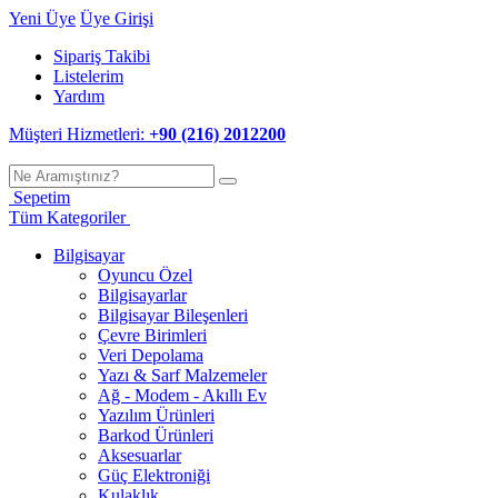
Yeni Üye
Üye Girişi
Sipariş Takibi
Listelerim
Yardım
Müşteri Hizmetleri:
+90 (216) 2012200
Sepetim
Tüm Kategoriler
Bilgisayar
Oyuncu Özel
Bilgisayarlar
Bilgisayar Bileşenleri
Çevre Birimleri
Veri Depolama
Yazı & Sarf Malzemeler
Ağ - Modem - Akıllı Ev
Yazılım Ürünleri
Barkod Ürünleri
Aksesuarlar
Güç Elektroniği
Kulaklık