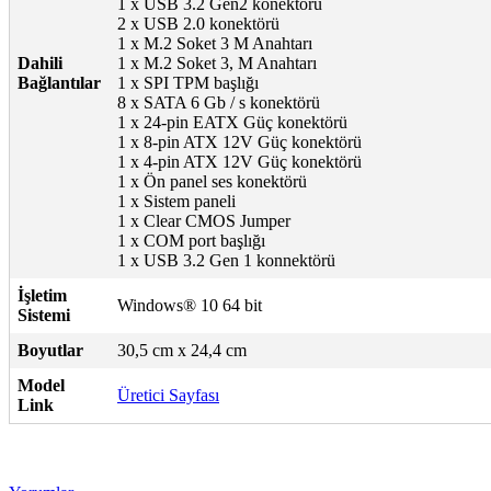
1 x USB 3.2 Gen2 konektörü
2 x USB 2.0 konektörü
1 x M.2 Soket 3 M Anahtarı
Dahili
1 x M.2 Soket 3, M Anahtarı
Bağlantılar
1 x SPI TPM başlığı
8 x SATA 6 Gb / s konektörü
1 x 24-pin EATX Güç konektörü
1 x 8-pin ATX 12V Güç konektörü
1 x 4-pin ATX 12V Güç konektörü
1 x Ön panel ses konektörü
1 x Sistem paneli
1 x Clear CMOS Jumper
1 x COM port başlığı
1 x USB 3.2 Gen 1 konnektörü
İşletim
Windows® 10 64 bit
Sistemi
Boyutlar
30,5 cm x 24,4 cm
Model
Üretici Sayfası
Link