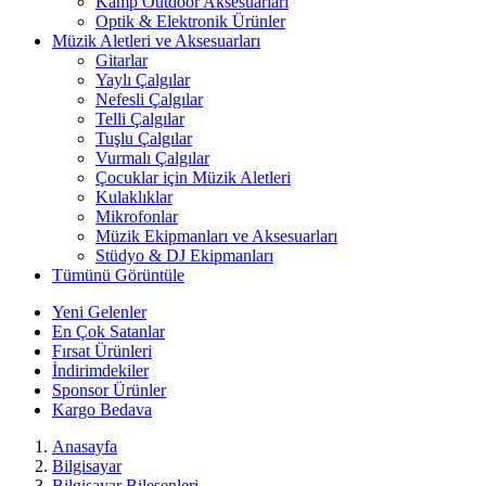
Kamp Outdoor Aksesuarları
Optik & Elektronik Ürünler
Müzik Aletleri ve Aksesuarları
Gitarlar
Yaylı Çalgılar
Nefesli Çalgılar
Telli Çalgılar
Tuşlu Çalgılar
Vurmalı Çalgılar
Çocuklar için Müzik Aletleri
Kulaklıklar
Mikrofonlar
Müzik Ekipmanları ve Aksesuarları
Stüdyo & DJ Ekipmanları
Tümünü Görüntüle
Yeni Gelenler
En Çok Satanlar
Fırsat Ürünleri
İndirimdekiler
Sponsor Ürünler
Kargo Bedava
Anasayfa
Bilgisayar
Bilgisayar Bileşenleri