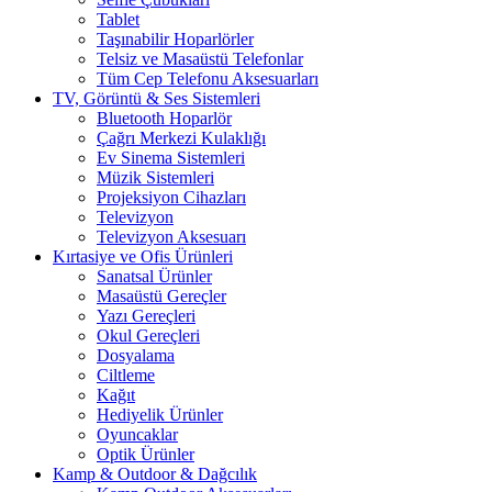
Tablet
Taşınabilir Hoparlörler
Telsiz ve Masaüstü Telefonlar
Tüm Cep Telefonu Aksesuarları
TV, Görüntü & Ses Sistemleri
Bluetooth Hoparlör
Çağrı Merkezi Kulaklığı
Ev Sinema Sistemleri
Müzik Sistemleri
Projeksiyon Cihazları
Televizyon
Televizyon Aksesuarı
Kırtasiye ve Ofis Ürünleri
Sanatsal Ürünler
Masaüstü Gereçler
Yazı Gereçleri
Okul Gereçleri
Dosyalama
Ciltleme
Kağıt
Hediyelik Ürünler
Oyuncaklar
Optik Ürünler
Kamp & Outdoor & Dağcılık