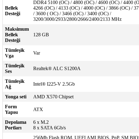
DDR4 5100 (OC) / 4800 (OC) / 4600 (OC) / 4400 (O
Bellek
4266 (OC) / 4133 (OC) / 4000 (OC) / 3866 (OC) / 3
Desteği
/ 3600 ( OC) / 3466 (OC) / 3400 (OC) /
3200/3000/2933/2800/2666/2400/2133 MHz
Maksimum
Bellek
128 GB
Desteği
Tümleşik
Var
Vga
Tümleşik
Realtek® ALC S1200A
Ses
Tümleşik
Intel® I225-V 2.5Gb
Ağ
Yonga seti
AMD X570 Chipset
Form
ATX
Yapısı
Depolama
6 x M.2
Portları
8 x SATA 6Gb/s
256Mb Flash ROM, UEFI AMI BIOS, PnP, SM BIOS