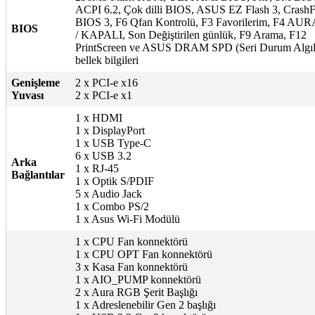
ACPI 6.2, Çok dilli BIOS, ASUS EZ Flash 3, CrashF
BIOS 3, F6 Qfan Kontrolü, F3 Favorilerim, F4 AU
BIOS
/ KAPALI, Son Değiştirilen günlük, F9 Arama, F12
PrintScreen ve ASUS DRAM SPD (Seri Durum Algı
bellek bilgileri
Genişleme
2 x PCI-e x16
Yuvası
2 x PCI-e x1
1 x HDMI
1 x DisplayPort
1 x USB Type-C
6 x USB 3.2
Arka
1 x RJ-45
Bağlantılar
1 x Optik S/PDIF
5 x Audio Jack
1 x Combo PS/2
1 x Asus Wi-Fi Modülü
1 x CPU Fan konnektörü
1 x CPU OPT Fan konnektörü
3 x Kasa Fan konnektörü
1 x AIO_PUMP konnektörü
2 x Aura RGB Şerit Başlığı
1 x Adreslenebilir Gen 2 başlığı