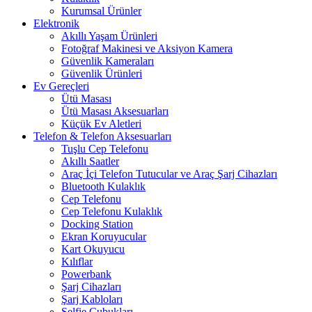
Kurumsal Ürünler
Elektronik
Akıllı Yaşam Ürünleri
Fotoğraf Makinesi ve Aksiyon Kamera
Güvenlik Kameraları
Güvenlik Ürünleri
Ev Gereçleri
Ütü Masası
Ütü Masası Aksesuarları
Küçük Ev Aletleri
Telefon & Telefon Aksesuarları
Tuşlu Cep Telefonu
Akıllı Saatler
Araç İçi Telefon Tutucular ve Araç Şarj Cihazları
Bluetooth Kulaklık
Cep Telefonu
Cep Telefonu Kulaklık
Docking Station
Ekran Koruyucular
Kart Okuyucu
Kılıflar
Powerbank
Şarj Cihazları
Şarj Kabloları
Selfie Çubukları