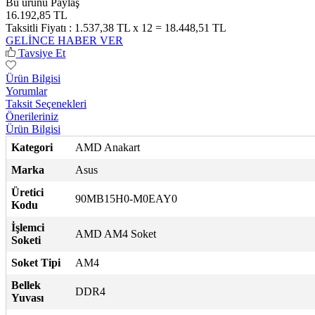
Bu ürünü Paylaş
16.192,85 TL
Taksitli Fiyatı :
1.537,38 TL x 12 = 18.448,51 TL
GELİNCE HABER VER
Tavsiye Et
Ürün Bilgisi
Yorumlar
Taksit Seçenekleri
Önerileriniz
Ürün Bilgisi
Kategori
AMD Anakart
Marka
Asus
Üretici
90MB15H0-M0EAY0
Kodu
İşlemci
AMD AM4 Soket
Soketi
Soket Tipi
AM4
Bellek
DDR4
Yuvası