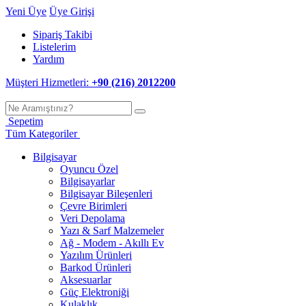
Yeni Üye
Üye Girişi
Sipariş Takibi
Listelerim
Yardım
Müşteri Hizmetleri:
+90 (216) 2012200
Sepetim
Tüm Kategoriler
Bilgisayar
Oyuncu Özel
Bilgisayarlar
Bilgisayar Bileşenleri
Çevre Birimleri
Veri Depolama
Yazı & Sarf Malzemeler
Ağ - Modem - Akıllı Ev
Yazılım Ürünleri
Barkod Ürünleri
Aksesuarlar
Güç Elektroniği
Kulaklık