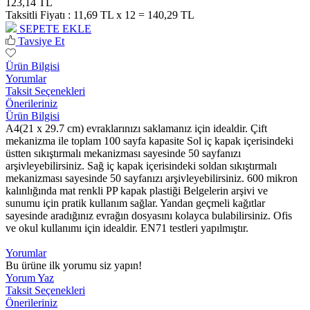
123,14 TL
Taksitli Fiyatı :
11,69 TL x 12 = 140,29 TL
SEPETE EKLE
Tavsiye Et
Ürün Bilgisi
Yorumlar
Taksit Seçenekleri
Önerileriniz
Ürün Bilgisi
A4(21 x 29.7 cm) evraklarınızı saklamanız için idealdir. Çift
mekanizma ile toplam 100 sayfa kapasite Sol iç kapak içerisindeki
üstten sıkıştırmalı mekanizması sayesinde 50 sayfanızı
arşivleyebilirsiniz. Sağ iç kapak içerisindeki soldan sıkıştırmalı
mekanizması sayesinde 50 sayfanızı arşivleyebilirsiniz. 600 mikron
kalınlığında mat renkli PP kapak plastiği Belgelerin arşivi ve
sunumu için pratik kullanım sağlar. Yandan geçmeli kağıtlar
sayesinde aradığınız evrağın dosyasını kolayca bulabilirsiniz. Ofis
ve okul kullanımı için idealdir. EN71 testleri yapılmıştır.
Yorumlar
Bu ürüne ilk yorumu siz yapın!
Yorum Yaz
Taksit Seçenekleri
Önerileriniz