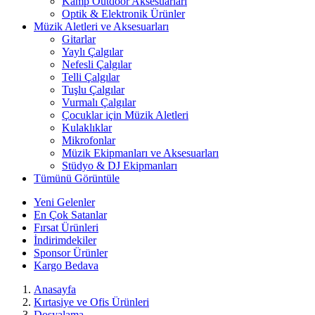
Kamp Outdoor Aksesuarları
Optik & Elektronik Ürünler
Müzik Aletleri ve Aksesuarları
Gitarlar
Yaylı Çalgılar
Nefesli Çalgılar
Telli Çalgılar
Tuşlu Çalgılar
Vurmalı Çalgılar
Çocuklar için Müzik Aletleri
Kulaklıklar
Mikrofonlar
Müzik Ekipmanları ve Aksesuarları
Stüdyo & DJ Ekipmanları
Tümünü Görüntüle
Yeni Gelenler
En Çok Satanlar
Fırsat Ürünleri
İndirimdekiler
Sponsor Ürünler
Kargo Bedava
Anasayfa
Kırtasiye ve Ofis Ürünleri
Dosyalama