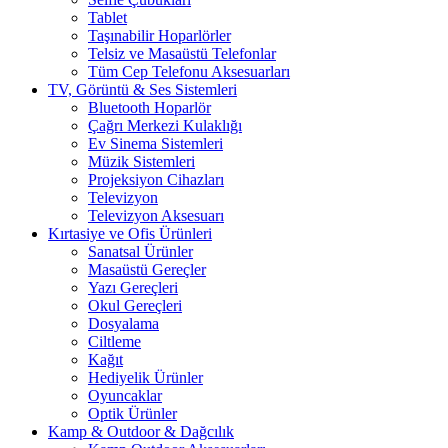
Tablet
Taşınabilir Hoparlörler
Telsiz ve Masaüstü Telefonlar
Tüm Cep Telefonu Aksesuarları
TV, Görüntü & Ses Sistemleri
Bluetooth Hoparlör
Çağrı Merkezi Kulaklığı
Ev Sinema Sistemleri
Müzik Sistemleri
Projeksiyon Cihazları
Televizyon
Televizyon Aksesuarı
Kırtasiye ve Ofis Ürünleri
Sanatsal Ürünler
Masaüstü Gereçler
Yazı Gereçleri
Okul Gereçleri
Dosyalama
Ciltleme
Kağıt
Hediyelik Ürünler
Oyuncaklar
Optik Ürünler
Kamp & Outdoor & Dağcılık