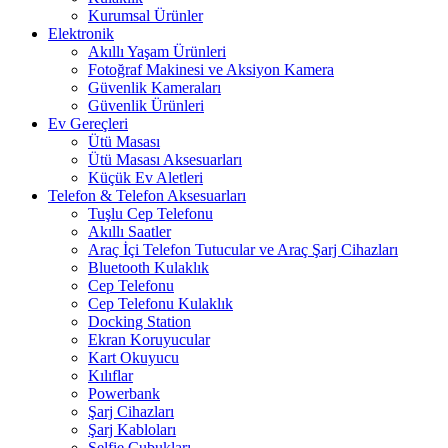
Kurumsal Ürünler
Elektronik
Akıllı Yaşam Ürünleri
Fotoğraf Makinesi ve Aksiyon Kamera
Güvenlik Kameraları
Güvenlik Ürünleri
Ev Gereçleri
Ütü Masası
Ütü Masası Aksesuarları
Küçük Ev Aletleri
Telefon & Telefon Aksesuarları
Tuşlu Cep Telefonu
Akıllı Saatler
Araç İçi Telefon Tutucular ve Araç Şarj Cihazları
Bluetooth Kulaklık
Cep Telefonu
Cep Telefonu Kulaklık
Docking Station
Ekran Koruyucular
Kart Okuyucu
Kılıflar
Powerbank
Şarj Cihazları
Şarj Kabloları
Selfie Çubukları