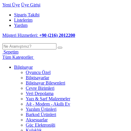
Yeni Üye
Üye Girişi
Sipariş Takibi
Listelerim
Yardım
Müşteri Hizmetleri:
+90 (216) 2012200
Sepetim
Tüm Kategoriler
Bilgisayar
Oyuncu Özel
Bilgisayarlar
Bilgisayar Bileşenleri
Çevre Birimleri
Veri Depolama
Yazı & Sarf Malzemeler
Ağ - Modem - Akıllı Ev
Yazılım Ürünleri
Barkod Ürünleri
Aksesuarlar
Güç Elektroniği
Kulaklık