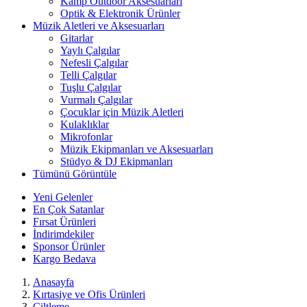
Kamp Outdoor Aksesuarları
Optik & Elektronik Ürünler
Müzik Aletleri ve Aksesuarları
Gitarlar
Yaylı Çalgılar
Nefesli Çalgılar
Telli Çalgılar
Tuşlu Çalgılar
Vurmalı Çalgılar
Çocuklar için Müzik Aletleri
Kulaklıklar
Mikrofonlar
Müzik Ekipmanları ve Aksesuarları
Stüdyo & DJ Ekipmanları
Tümünü Görüntüle
Yeni Gelenler
En Çok Satanlar
Fırsat Ürünleri
İndirimdekiler
Sponsor Ürünler
Kargo Bedava
Anasayfa
Kırtasiye ve Ofis Ürünleri
Ciltleme