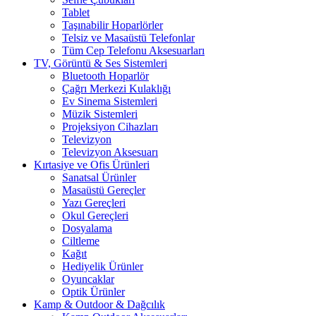
Tablet
Taşınabilir Hoparlörler
Telsiz ve Masaüstü Telefonlar
Tüm Cep Telefonu Aksesuarları
TV, Görüntü & Ses Sistemleri
Bluetooth Hoparlör
Çağrı Merkezi Kulaklığı
Ev Sinema Sistemleri
Müzik Sistemleri
Projeksiyon Cihazları
Televizyon
Televizyon Aksesuarı
Kırtasiye ve Ofis Ürünleri
Sanatsal Ürünler
Masaüstü Gereçler
Yazı Gereçleri
Okul Gereçleri
Dosyalama
Ciltleme
Kağıt
Hediyelik Ürünler
Oyuncaklar
Optik Ürünler
Kamp & Outdoor & Dağcılık