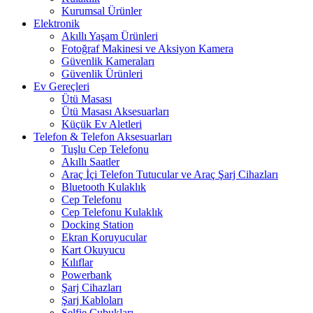
Kurumsal Ürünler
Elektronik
Akıllı Yaşam Ürünleri
Fotoğraf Makinesi ve Aksiyon Kamera
Güvenlik Kameraları
Güvenlik Ürünleri
Ev Gereçleri
Ütü Masası
Ütü Masası Aksesuarları
Küçük Ev Aletleri
Telefon & Telefon Aksesuarları
Tuşlu Cep Telefonu
Akıllı Saatler
Araç İçi Telefon Tutucular ve Araç Şarj Cihazları
Bluetooth Kulaklık
Cep Telefonu
Cep Telefonu Kulaklık
Docking Station
Ekran Koruyucular
Kart Okuyucu
Kılıflar
Powerbank
Şarj Cihazları
Şarj Kabloları
Selfie Çubukları