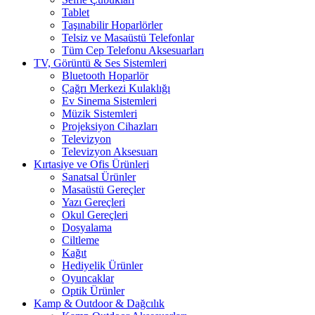
Tablet
Taşınabilir Hoparlörler
Telsiz ve Masaüstü Telefonlar
Tüm Cep Telefonu Aksesuarları
TV, Görüntü & Ses Sistemleri
Bluetooth Hoparlör
Çağrı Merkezi Kulaklığı
Ev Sinema Sistemleri
Müzik Sistemleri
Projeksiyon Cihazları
Televizyon
Televizyon Aksesuarı
Kırtasiye ve Ofis Ürünleri
Sanatsal Ürünler
Masaüstü Gereçler
Yazı Gereçleri
Okul Gereçleri
Dosyalama
Ciltleme
Kağıt
Hediyelik Ürünler
Oyuncaklar
Optik Ürünler
Kamp & Outdoor & Dağcılık