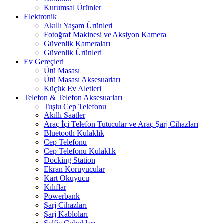
Kurumsal Ürünler
Elektronik
Akıllı Yaşam Ürünleri
Fotoğraf Makinesi ve Aksiyon Kamera
Güvenlik Kameraları
Güvenlik Ürünleri
Ev Gereçleri
Ütü Masası
Ütü Masası Aksesuarları
Küçük Ev Aletleri
Telefon & Telefon Aksesuarları
Tuşlu Cep Telefonu
Akıllı Saatler
Araç İçi Telefon Tutucular ve Araç Şarj Cihazları
Bluetooth Kulaklık
Cep Telefonu
Cep Telefonu Kulaklık
Docking Station
Ekran Koruyucular
Kart Okuyucu
Kılıflar
Powerbank
Şarj Cihazları
Şarj Kabloları
Selfie Çubukları