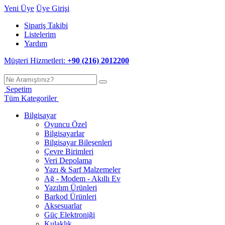
Yeni Üye
Üye Girişi
Sipariş Takibi
Listelerim
Yardım
Müşteri Hizmetleri:
+90 (216) 2012200
Sepetim
Tüm Kategoriler
Bilgisayar
Oyuncu Özel
Bilgisayarlar
Bilgisayar Bileşenleri
Çevre Birimleri
Veri Depolama
Yazı & Sarf Malzemeler
Ağ - Modem - Akıllı Ev
Yazılım Ürünleri
Barkod Ürünleri
Aksesuarlar
Güç Elektroniği
Kulaklık