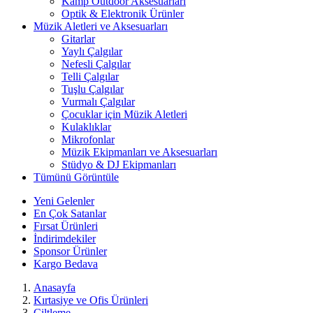
Kamp Outdoor Aksesuarları
Optik & Elektronik Ürünler
Müzik Aletleri ve Aksesuarları
Gitarlar
Yaylı Çalgılar
Nefesli Çalgılar
Telli Çalgılar
Tuşlu Çalgılar
Vurmalı Çalgılar
Çocuklar için Müzik Aletleri
Kulaklıklar
Mikrofonlar
Müzik Ekipmanları ve Aksesuarları
Stüdyo & DJ Ekipmanları
Tümünü Görüntüle
Yeni Gelenler
En Çok Satanlar
Fırsat Ürünleri
İndirimdekiler
Sponsor Ürünler
Kargo Bedava
Anasayfa
Kırtasiye ve Ofis Ürünleri
Ciltleme