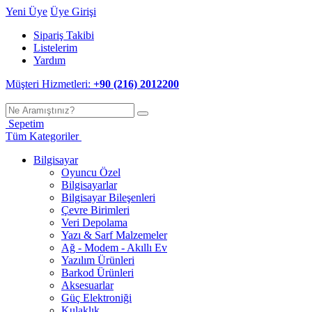
Yeni Üye
Üye Girişi
Sipariş Takibi
Listelerim
Yardım
Müşteri Hizmetleri:
+90 (216) 2012200
Sepetim
Tüm Kategoriler
Bilgisayar
Oyuncu Özel
Bilgisayarlar
Bilgisayar Bileşenleri
Çevre Birimleri
Veri Depolama
Yazı & Sarf Malzemeler
Ağ - Modem - Akıllı Ev
Yazılım Ürünleri
Barkod Ürünleri
Aksesuarlar
Güç Elektroniği
Kulaklık