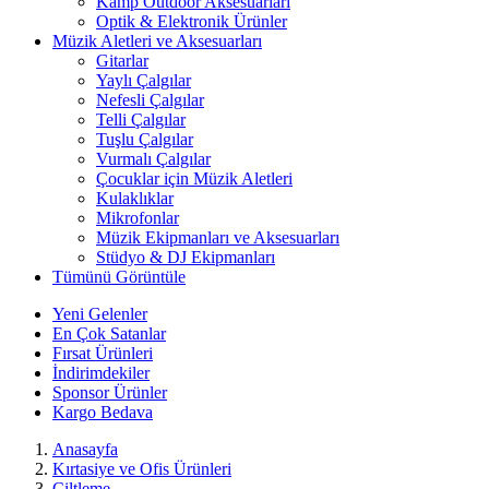
Kamp Outdoor Aksesuarları
Optik & Elektronik Ürünler
Müzik Aletleri ve Aksesuarları
Gitarlar
Yaylı Çalgılar
Nefesli Çalgılar
Telli Çalgılar
Tuşlu Çalgılar
Vurmalı Çalgılar
Çocuklar için Müzik Aletleri
Kulaklıklar
Mikrofonlar
Müzik Ekipmanları ve Aksesuarları
Stüdyo & DJ Ekipmanları
Tümünü Görüntüle
Yeni Gelenler
En Çok Satanlar
Fırsat Ürünleri
İndirimdekiler
Sponsor Ürünler
Kargo Bedava
Anasayfa
Kırtasiye ve Ofis Ürünleri
Ciltleme