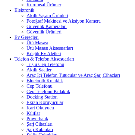
Kurumsal Ürünler
Elektronik
Akıllı Yaşam Ürünleri
Fotoğraf Makinesi ve Aksiyon Kamera
Güvenlik Kameraları
Güvenlik Ürünleri
Ev Gereçleri
Ütü Masası
Ütü Masası Aksesuarları
Küçük Ev Aletleri
Telefon & Telefon Aksesuarları
Tuşlu Cep Telefonu
Akıllı Saatler
Araç İçi Telefon Tutucular ve Araç Şarj Cihazları
Bluetooth Kulaklık
Cep Telefonu
Cep Telefonu Kulaklık
Docking Station
Ekran Koruyucular
Kart Okuyucu
Kılıflar
Powerbank
Şarj Cihazları
Şarj Kabloları
Selfie Çubukları