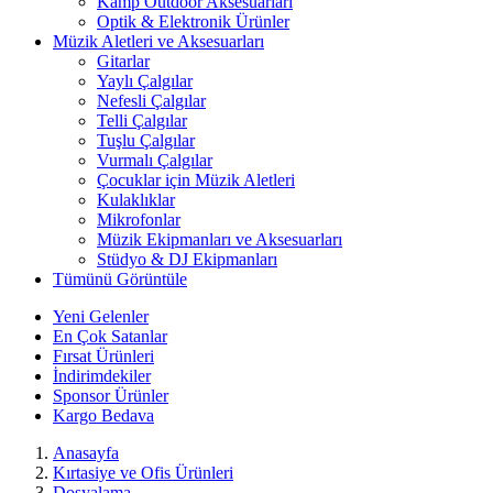
Kamp Outdoor Aksesuarları
Optik & Elektronik Ürünler
Müzik Aletleri ve Aksesuarları
Gitarlar
Yaylı Çalgılar
Nefesli Çalgılar
Telli Çalgılar
Tuşlu Çalgılar
Vurmalı Çalgılar
Çocuklar için Müzik Aletleri
Kulaklıklar
Mikrofonlar
Müzik Ekipmanları ve Aksesuarları
Stüdyo & DJ Ekipmanları
Tümünü Görüntüle
Yeni Gelenler
En Çok Satanlar
Fırsat Ürünleri
İndirimdekiler
Sponsor Ürünler
Kargo Bedava
Anasayfa
Kırtasiye ve Ofis Ürünleri
Dosyalama