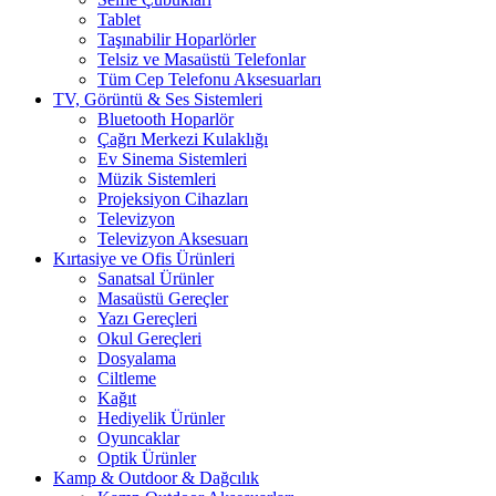
Tablet
Taşınabilir Hoparlörler
Telsiz ve Masaüstü Telefonlar
Tüm Cep Telefonu Aksesuarları
TV, Görüntü & Ses Sistemleri
Bluetooth Hoparlör
Çağrı Merkezi Kulaklığı
Ev Sinema Sistemleri
Müzik Sistemleri
Projeksiyon Cihazları
Televizyon
Televizyon Aksesuarı
Kırtasiye ve Ofis Ürünleri
Sanatsal Ürünler
Masaüstü Gereçler
Yazı Gereçleri
Okul Gereçleri
Dosyalama
Ciltleme
Kağıt
Hediyelik Ürünler
Oyuncaklar
Optik Ürünler
Kamp & Outdoor & Dağcılık