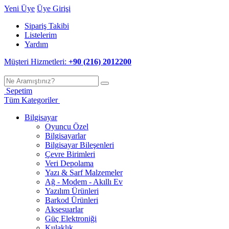
Yeni Üye
Üye Girişi
Sipariş Takibi
Listelerim
Yardım
Müşteri Hizmetleri:
+90 (216) 2012200
Sepetim
Tüm Kategoriler
Bilgisayar
Oyuncu Özel
Bilgisayarlar
Bilgisayar Bileşenleri
Çevre Birimleri
Veri Depolama
Yazı & Sarf Malzemeler
Ağ - Modem - Akıllı Ev
Yazılım Ürünleri
Barkod Ürünleri
Aksesuarlar
Güç Elektroniği
Kulaklık