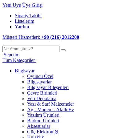
Yeni Üye
Üye Girişi
Sipariş Takibi
Listelerim
Yardım
Müşteri Hizmetleri:
+90 (216) 2012200
Sepetim
Tüm Kategoriler
Bilgisayar
Oyuncu Özel
Bilgisayarlar
Bilgisayar Bileşenleri
Çevre Birimleri
Veri Depolama
Yazı & Sarf Malzemeler
Ağ - Modem - Akıllı Ev
Yazılım Ürünleri
Barkod Ürünleri
Aksesuarlar
Güç Elektroniği
Kulaklık