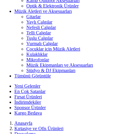
Kamp Outdoor Aksesuarları
Optik & Elektronik Ürünler
Müzik Aletleri ve Aksesuarları
Gitarlar
Yaylı Çalgılar
Nefesli Çalgılar
Telli Çalgılar
Tuşlu Çalgılar
Vurmalı Çalgılar
Çocuklar için Müzik Aletleri
Kulaklıklar
Mikrofonlar
Müzik Ekipmanları ve Aksesuarları
Stüdyo & DJ Ekipmanları
Tümünü Görüntüle
Yeni Gelenler
En Çok Satanlar
Fırsat Ürünleri
İndirimdekiler
Sponsor Ürünler
Kargo Bedava
Anasayfa
Kırtasiye ve Ofis Ürünleri
Dosyalama