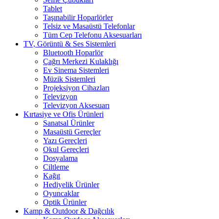
Tablet
Taşınabilir Hoparlörler
Telsiz ve Masaüstü Telefonlar
Tüm Cep Telefonu Aksesuarları
TV, Görüntü & Ses Sistemleri
Bluetooth Hoparlör
Çağrı Merkezi Kulaklığı
Ev Sinema Sistemleri
Müzik Sistemleri
Projeksiyon Cihazları
Televizyon
Televizyon Aksesuarı
Kırtasiye ve Ofis Ürünleri
Sanatsal Ürünler
Masaüstü Gereçler
Yazı Gereçleri
Okul Gereçleri
Dosyalama
Ciltleme
Kağıt
Hediyelik Ürünler
Oyuncaklar
Optik Ürünler
Kamp & Outdoor & Dağcılık