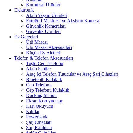
Kurumsal Ürünler
Elektronik
Akıllı Yaşam Ürünleri
Fotoğraf Makinesi ve Aksiyon Kamera
Güvenlik Kameraları
Güvenlik Ürünleri
Ev Gereçleri
Ütü Masası
Ütü Masası Aksesuarları
Küçük Ev Aletleri
Telefon & Telefon Aksesuarları
Tuşlu Cep Telefonu
Akıllı Saatler
Araç İçi Telefon Tutucular ve Araç Şarj Cihazları
Bluetooth Kulaklık
Cep Telefonu
Cep Telefonu Kulaklık
Docking Station
Ekran Koruyucular
Kart Okuyucu
Kılıflar
Powerbank
Şarj Cihazları
Şarj Kabloları
Selfie Çubukları