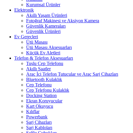
Kurumsal Ürünler
Elektronik
Akıllı Yaşam Ürünleri
Fotoğraf Makinesi ve Aksiyon Kamera
Güvenlik Kameraları
Güvenlik Ürünleri
Ev Gereçleri
Ütü Masası
Ütü Masası Aksesuarları
Küçük Ev Aletleri
Telefon & Telefon Aksesuarları
Tuşlu Cep Telefonu
Akıllı Saatler
Araç İçi Telefon Tutucular ve Araç Şarj Cihazları
Bluetooth Kulaklık
Cep Telefonu
Cep Telefonu Kulaklık
Docking Station
Ekran Koruyucular
Kart Okuyucu
Kılıflar
Powerbank
Şarj Cihazları
Şarj Kabloları
Selfie Çubukları