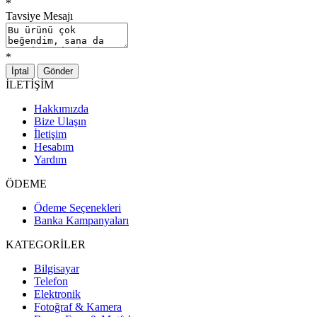
*
Tavsiye Mesajı
*
İptal
Gönder
İLETİŞİM
Hakkımızda
Bize Ulaşın
İletişim
Hesabım
Yardım
ÖDEME
Ödeme Seçenekleri
Banka Kampanyaları
KATEGORİLER
Bilgisayar
Telefon
Elektronik
Fotoğraf & Kamera