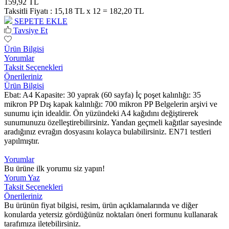
159,92 TL
Taksitli Fiyatı :
15,18 TL x 12 = 182,20 TL
SEPETE EKLE
Tavsiye Et
Ürün Bilgisi
Yorumlar
Taksit Seçenekleri
Önerileriniz
Ürün Bilgisi
Ebat: A4 Kapasite: 30 yaprak (60 sayfa) İç poşet kalınlığı: 35
mikron PP Dış kapak kalınlığı: 700 mikron PP Belgelerin arşivi ve
sunumu için idealdir. Ön yüzündeki A4 kağıdını değiştirerek
sunumunuzu özelleştirebilirsiniz. Yandan geçmeli kağıtlar sayesinde
aradığınız evrağın dosyasını kolayca bulabilirsiniz. EN71 testleri
yapılmıştır.
Yorumlar
Bu ürüne ilk yorumu siz yapın!
Yorum Yaz
Taksit Seçenekleri
Önerileriniz
Bu ürünün fiyat bilgisi, resim, ürün açıklamalarında ve diğer
konularda yetersiz gördüğünüz noktaları öneri formunu kullanarak
tarafımıza iletebilirsiniz.