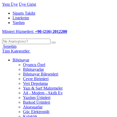
Yeni Üye
Üye Girişi
Sipariş Takibi
Listelerim
Yardım
Müşteri Hizmetleri:
+90 (216) 2012200
Sepetim
Tüm Kategoriler
Bilgisayar
Oyuncu Özel
Bilgisayarlar
Bilgisayar Bileşenleri
Çevre Birimleri
Veri Depolama
Yazı & Sarf Malzemeler
Ağ - Modem - Akıllı Ev
Yazılım Ürünleri
Barkod Ürünleri
Aksesuarlar
Güç Elektroniği
Kulaklık