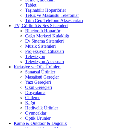
Tablet
Taşınabilir Hoparlörler
Telsiz ve Masaüstü Telefonlar
Tüm Cep Telefonu Aksesuarları
TV, Görüntü & Ses Sistemleri
Bluetooth Hoparlör
Çağrı Merkezi Kulaklığı
Ev Sinema Sistemleri
Müzik Sistemleri
Projeksiyon Cihazları
Televizyon
Televizyon Aksesuarı
Kırtasiye ve Ofis Ürünleri
Sanatsal Ürünler
Masaüstü Gereçler
Yazı Gereçleri
Okul Gereçleri
Dosyalama
Ciltleme
Kağıt
Hediyelik Ürünler
Oyuncaklar
Optik Ürünler
Kamp & Outdoor & Dağcılık