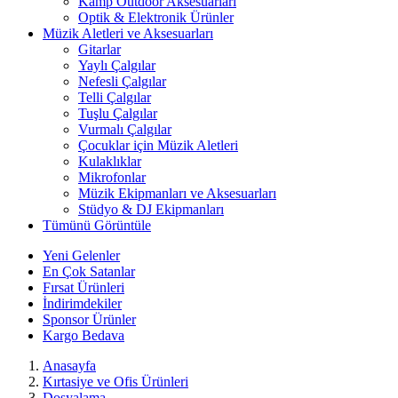
Kamp Outdoor Aksesuarları
Optik & Elektronik Ürünler
Müzik Aletleri ve Aksesuarları
Gitarlar
Yaylı Çalgılar
Nefesli Çalgılar
Telli Çalgılar
Tuşlu Çalgılar
Vurmalı Çalgılar
Çocuklar için Müzik Aletleri
Kulaklıklar
Mikrofonlar
Müzik Ekipmanları ve Aksesuarları
Stüdyo & DJ Ekipmanları
Tümünü Görüntüle
Yeni Gelenler
En Çok Satanlar
Fırsat Ürünleri
İndirimdekiler
Sponsor Ürünler
Kargo Bedava
Anasayfa
Kırtasiye ve Ofis Ürünleri
Dosyalama