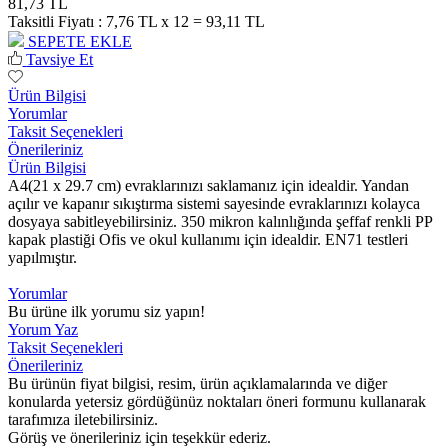
81,73 TL
Taksitli Fiyatı :
7,76 TL x 12 = 93,11 TL
SEPETE EKLE
Tavsiye Et
Ürün Bilgisi
Yorumlar
Taksit Seçenekleri
Önerileriniz
Ürün Bilgisi
A4(21 x 29.7 cm) evraklarınızı saklamanız için idealdir. Yandan
açılır ve kapanır sıkıştırma sistemi sayesinde evraklarınızı kolayca
dosyaya sabitleyebilirsiniz. 350 mikron kalınlığında şeffaf renkli PP
kapak plastiği Ofis ve okul kullanımı için idealdir. EN71 testleri
yapılmıştır.
Yorumlar
Bu ürüne ilk yorumu siz yapın!
Yorum Yaz
Taksit Seçenekleri
Önerileriniz
Bu ürünün fiyat bilgisi, resim, ürün açıklamalarında ve diğer
konularda yetersiz gördüğünüz noktaları öneri formunu kullanarak
tarafımıza iletebilirsiniz.
Görüş ve önerileriniz için teşekkür ederiz.