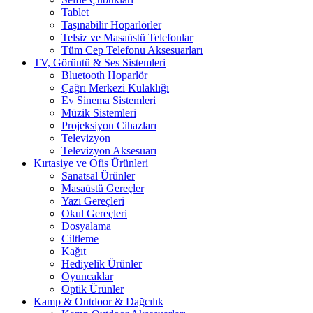
Tablet
Taşınabilir Hoparlörler
Telsiz ve Masaüstü Telefonlar
Tüm Cep Telefonu Aksesuarları
TV, Görüntü & Ses Sistemleri
Bluetooth Hoparlör
Çağrı Merkezi Kulaklığı
Ev Sinema Sistemleri
Müzik Sistemleri
Projeksiyon Cihazları
Televizyon
Televizyon Aksesuarı
Kırtasiye ve Ofis Ürünleri
Sanatsal Ürünler
Masaüstü Gereçler
Yazı Gereçleri
Okul Gereçleri
Dosyalama
Ciltleme
Kağıt
Hediyelik Ürünler
Oyuncaklar
Optik Ürünler
Kamp & Outdoor & Dağcılık