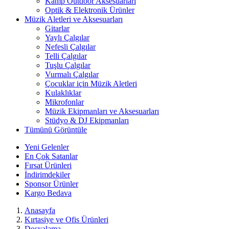
Kamp Outdoor Aksesuarları
Optik & Elektronik Ürünler
Müzik Aletleri ve Aksesuarları
Gitarlar
Yaylı Çalgılar
Nefesli Çalgılar
Telli Çalgılar
Tuşlu Çalgılar
Vurmalı Çalgılar
Çocuklar için Müzik Aletleri
Kulaklıklar
Mikrofonlar
Müzik Ekipmanları ve Aksesuarları
Stüdyo & DJ Ekipmanları
Tümünü Görüntüle
Yeni Gelenler
En Çok Satanlar
Fırsat Ürünleri
İndirimdekiler
Sponsor Ürünler
Kargo Bedava
Anasayfa
Kırtasiye ve Ofis Ürünleri
Dosyalama