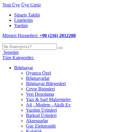
Yeni Üye
Üye Girişi
Sipariş Takibi
Listelerim
Yardım
Müşteri Hizmetleri:
+90 (216) 2012200
Sepetim
Tüm Kategoriler
Bilgisayar
Oyuncu Özel
Bilgisayarlar
Bilgisayar Bileşenleri
Çevre Birimleri
Veri Depolama
Yazı & Sarf Malzemeler
Ağ - Modem - Akıllı Ev
Yazılım Ürünleri
Barkod Ürünleri
Aksesuarlar
Güç Elektroniği
Kulaklık