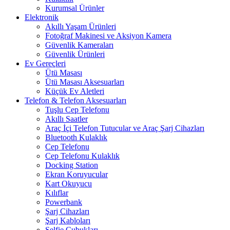
Kurumsal Ürünler
Elektronik
Akıllı Yaşam Ürünleri
Fotoğraf Makinesi ve Aksiyon Kamera
Güvenlik Kameraları
Güvenlik Ürünleri
Ev Gereçleri
Ütü Masası
Ütü Masası Aksesuarları
Küçük Ev Aletleri
Telefon & Telefon Aksesuarları
Tuşlu Cep Telefonu
Akıllı Saatler
Araç İçi Telefon Tutucular ve Araç Şarj Cihazları
Bluetooth Kulaklık
Cep Telefonu
Cep Telefonu Kulaklık
Docking Station
Ekran Koruyucular
Kart Okuyucu
Kılıflar
Powerbank
Şarj Cihazları
Şarj Kabloları
Selfie Çubukları