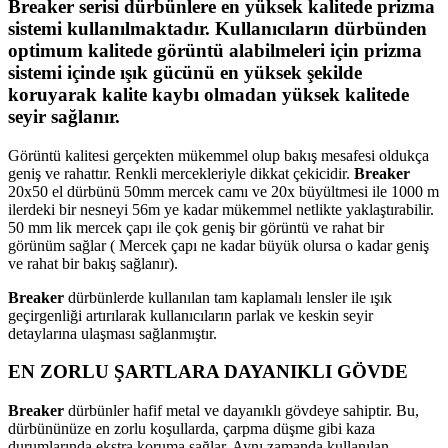
Breaker
serisi dürbünlere en yüksek kalitede prizma
sistemi kullanılmaktadır. Kullanıcıların dürbünden
optimum kalitede görüntü alabilmeleri için prizma
sistemi içinde ışık gücünü en yüksek şekilde
koruyarak kalite kaybı olmadan yüksek kalitede
seyir sağlanır.
Görüntü kalitesi gerçekten mükemmel olup bakış mesafesi oldukça
geniş ve rahattır. Renkli mercekleriyle dikkat çekicidir.
Breaker
20x50 el dürbünü 50mm mercek camı ve 20x büyültmesi ile 1000 m
ilerdeki bir nesneyi 56m ye kadar mükemmel netlikte yaklaştırabilir.
50 mm lik mercek çapı ile çok geniş bir görüntü ve rahat bir
görünüm sağlar ( Mercek çapı ne kadar büyük olursa o kadar geniş
ve rahat bir bakış sağlanır).
Breaker
dürbünlerde kullanılan tam kaplamalı lensler ile ışık
geçirgenliği artırılarak kullanıcıların parlak ve keskin seyir
detaylarına ulaşması sağlanmıştır.
EN ZORLU ŞARTLARA DAYANIKLI GÖVDE
Breaker
dürbünler hafif metal ve dayanıklı gövdeye sahiptir. Bu,
dürbününüze en zorlu koşullarda, çarpma düşme gibi kaza
durumlarında ekstra koruma sağlar. Aynı zamanda kullanılan