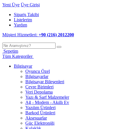
Yeni Üye
Üye Girişi
Sipariş Takibi
Listelerim
Yardım
Müşteri Hizmetleri:
+90 (216) 2012200
Sepetim
Tüm Kategoriler
Bilgisayar
Oyuncu Özel
Bilgisayarlar
Bilgisayar Bileşenleri
Çevre Birimleri
Veri Depolama
Yazı & Sarf Malzemeler
Ağ - Modem - Akıllı Ev
Yazılım Ürünleri
Barkod Ürünleri
Aksesuarlar
Güç Elektroniği
Kulaklık