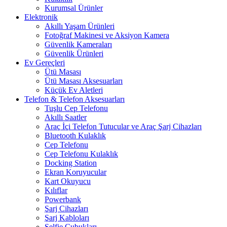
Kurumsal Ürünler
Elektronik
Akıllı Yaşam Ürünleri
Fotoğraf Makinesi ve Aksiyon Kamera
Güvenlik Kameraları
Güvenlik Ürünleri
Ev Gereçleri
Ütü Masası
Ütü Masası Aksesuarları
Küçük Ev Aletleri
Telefon & Telefon Aksesuarları
Tuşlu Cep Telefonu
Akıllı Saatler
Araç İçi Telefon Tutucular ve Araç Şarj Cihazları
Bluetooth Kulaklık
Cep Telefonu
Cep Telefonu Kulaklık
Docking Station
Ekran Koruyucular
Kart Okuyucu
Kılıflar
Powerbank
Şarj Cihazları
Şarj Kabloları
Selfie Çubukları