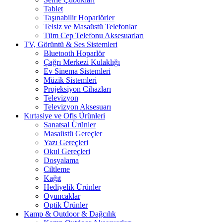
Tablet
Taşınabilir Hoparlörler
Telsiz ve Masaüstü Telefonlar
Tüm Cep Telefonu Aksesuarları
TV, Görüntü & Ses Sistemleri
Bluetooth Hoparlör
Çağrı Merkezi Kulaklığı
Ev Sinema Sistemleri
Müzik Sistemleri
Projeksiyon Cihazları
Televizyon
Televizyon Aksesuarı
Kırtasiye ve Ofis Ürünleri
Sanatsal Ürünler
Masaüstü Gereçler
Yazı Gereçleri
Okul Gereçleri
Dosyalama
Ciltleme
Kağıt
Hediyelik Ürünler
Oyuncaklar
Optik Ürünler
Kamp & Outdoor & Dağcılık