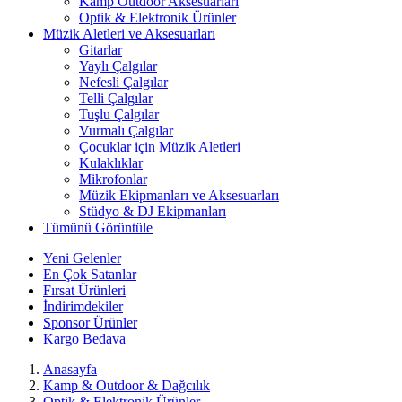
Kamp Outdoor Aksesuarları
Optik & Elektronik Ürünler
Müzik Aletleri ve Aksesuarları
Gitarlar
Yaylı Çalgılar
Nefesli Çalgılar
Telli Çalgılar
Tuşlu Çalgılar
Vurmalı Çalgılar
Çocuklar için Müzik Aletleri
Kulaklıklar
Mikrofonlar
Müzik Ekipmanları ve Aksesuarları
Stüdyo & DJ Ekipmanları
Tümünü Görüntüle
Yeni Gelenler
En Çok Satanlar
Fırsat Ürünleri
İndirimdekiler
Sponsor Ürünler
Kargo Bedava
Anasayfa
Kamp & Outdoor & Dağcılık
Optik & Elektronik Ürünler