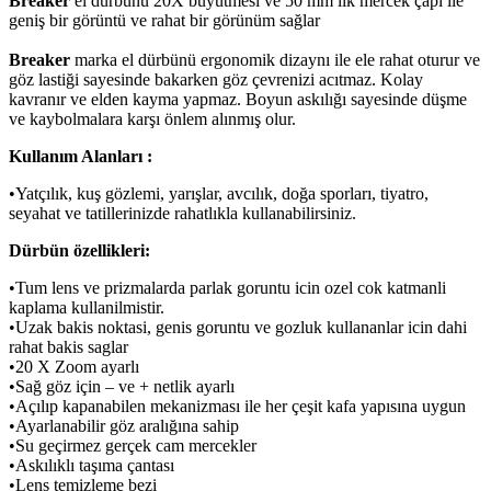
Breaker
el dürbünü 20X büyütmesi ve 50 mm lik mercek çapı ile
geniş bir görüntü ve rahat bir görünüm sağlar
Breaker
marka el dürbünü ergonomik dizaynı ile ele rahat oturur ve
göz lastiği sayesinde bakarken göz çevrenizi acıtmaz. Kolay
kavranır ve elden kayma yapmaz. Boyun askılığı sayesinde düşme
ve kaybolmalara karşı önlem alınmış olur.
Kullanım Alanları :
•Yatçılık, kuş gözlemi, yarışlar, avcılık, doğa sporları, tiyatro,
seyahat ve tatillerinizde rahatlıkla kullanabilirsiniz.
Dürbün özellikleri:
•Tum lens ve prizmalarda parlak goruntu icin ozel cok katmanli
kaplama kullanilmistir.
•Uzak bakis noktasi, genis goruntu ve gozluk kullananlar icin dahi
rahat bakis saglar
•20 X Zoom ayarlı
•Sağ göz için – ve + netlik ayarlı
•Açılıp kapanabilen mekanizması ile her çeşit kafa yapısına uygun
•Ayarlanabilir göz aralığına sahip
•Su geçirmez gerçek cam mercekler
•Askılıklı taşıma çantası
•Lens temizleme bezi