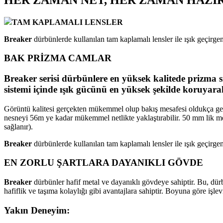
TAM KAPLAMALI LENSLER
Breaker
dürbünlerde kullanılan tam kaplamalı lensler ile ışık geçirgenl
BAK PRİZMA CAMLAR
Breaker
serisi dürbünlere en yüksek kalitede prizma 
sistemi içinde ışık gücünü en yüksek şekilde koruyara
Görüntü kalitesi gerçekten mükemmel olup bakış mesafesi oldukça geniş
nesneyi 56m ye kadar mükemmel netlikte yaklaştırabilir. 50 mm lik mer
sağlanır).
Breaker
dürbünlerde kullanılan tam kaplamalı lensler ile ışık geçirgenl
EN ZORLU ŞARTLARA DAYANIKLI GÖVDE
Breaker
dürbünler hafif metal ve dayanıklı gövdeye sahiptir. Bu, d
hafiflik ve taşıma kolaylığı gibi avantajlara sahiptir. Boyuna göre işlev
Yakın Deneyim
: