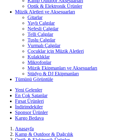
Kamp Outdoor Aksesuarları
Optik & Elektronik Ürünler
Müzik Aletleri ve Aksesuarları
Gitarlar
Yaylı Çalgılar
Nefesli Çalgılar
Telli Çalgılar
Tuşlu Çalgılar
Vurmalı Çalgılar
Çocuklar için Müzik Aletleri
Kulaklıklar
Mikrofonlar
Müzik Ekipmanları ve Aksesuarları
Stüdyo & DJ Ekipmanları
Tümünü Görüntüle
Yeni Gelenler
En Çok Satanlar
Fırsat Ürünleri
İndirimdekiler
Sponsor Ürünler
Kargo Bedava
Anasayfa
Kamp & Outdoor & Dağcılık
Optik & Elektronik Ürünler