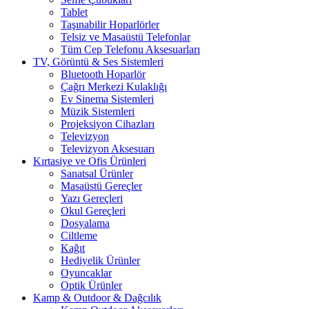
Tablet
Taşınabilir Hoparlörler
Telsiz ve Masaüstü Telefonlar
Tüm Cep Telefonu Aksesuarları
TV, Görüntü & Ses Sistemleri
Bluetooth Hoparlör
Çağrı Merkezi Kulaklığı
Ev Sinema Sistemleri
Müzik Sistemleri
Projeksiyon Cihazları
Televizyon
Televizyon Aksesuarı
Kırtasiye ve Ofis Ürünleri
Sanatsal Ürünler
Masaüstü Gereçler
Yazı Gereçleri
Okul Gereçleri
Dosyalama
Ciltleme
Kağıt
Hediyelik Ürünler
Oyuncaklar
Optik Ürünler
Kamp & Outdoor & Dağcılık