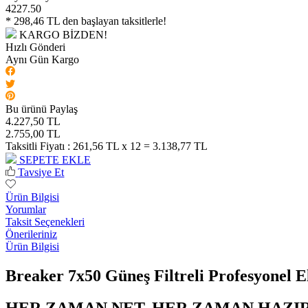
4227.50
* 298,46 TL den başlayan taksitlerle!
KARGO BİZDEN!
Hızlı Gönderi
Aynı Gün Kargo
Bu ürünü Paylaş
4.227,50 TL
2.755,00 TL
Taksitli Fiyatı :
261,56 TL x 12 = 3.138,77 TL
SEPETE EKLE
Tavsiye Et
Ürün Bilgisi
Yorumlar
Taksit Seçenekleri
Önerileriniz
Ürün Bilgisi
Breaker 7x50 Güneş Filtreli Profesyonel 
HER ZAMAN NET, HER ZAMAN HAZIR