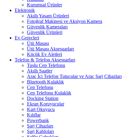
Kurumsal Ürünler
Elektronik
Akıllı Yaşam Ürünleri
Fotoğraf Makinesi ve Aksiyon Kamera
Güvenlik Kameraları
Güvenlik Ürünleri
Ev Gereçleri
Ütü Masası
Ütü Masası Aksesuarları
Küçük Ev Aletleri
Telefon & Telefon Aksesuarları
Tuşlu Cep Telefonu
Akıllı Saatler
Araç İçi Telefon Tutucular ve Araç Şarj Cihazları
Bluetooth Kulaklık
Cep Telefonu
Cep Telefonu Kulaklık
Docking Station
Ekran Koruyucular
Kart Okuyucu
Kılıflar
Powerbank
Şarj Cihazları
Şarj Kabloları
Selfie Çubukları