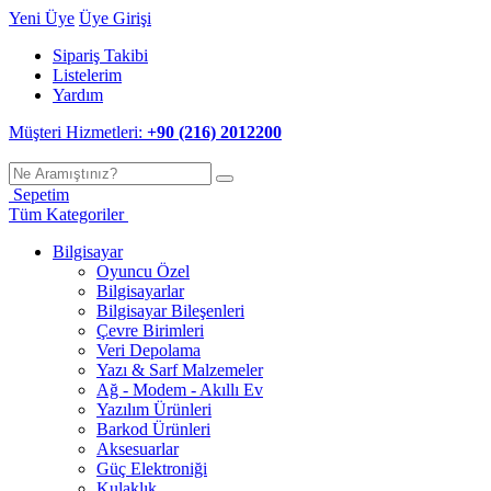
Yeni Üye
Üye Girişi
Sipariş Takibi
Listelerim
Yardım
Müşteri Hizmetleri:
+90 (216) 2012200
Sepetim
Tüm Kategoriler
Bilgisayar
Oyuncu Özel
Bilgisayarlar
Bilgisayar Bileşenleri
Çevre Birimleri
Veri Depolama
Yazı & Sarf Malzemeler
Ağ - Modem - Akıllı Ev
Yazılım Ürünleri
Barkod Ürünleri
Aksesuarlar
Güç Elektroniği
Kulaklık