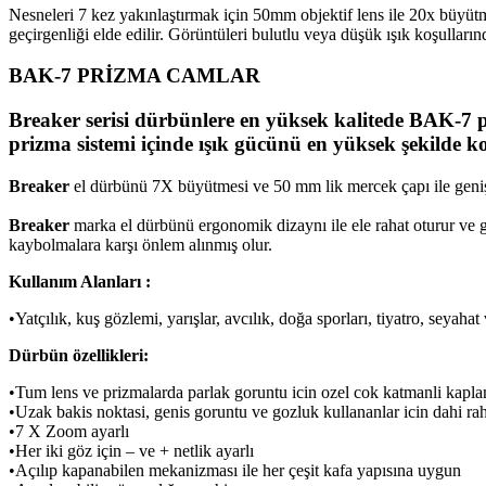
Nesneleri 7 kez yakınlaştırmak için 50mm objektif lens ile 20x büyütm
geçirgenliği elde edilir. Görüntüleri bulutlu veya düşük ışık koşulların
BAK-7 PRİZMA CAMLAR
Breaker
serisi dürbünlere en yüksek kalitede BAK-7 p
prizma sistemi içinde ışık gücünü en yüksek şekilde k
Breaker
el dürbünü 7X büyütmesi ve 50 mm lik mercek çapı ile geniş
Breaker
marka el dürbünü ergonomik dizaynı ile ele rahat oturur ve
kaybolmalara karşı önlem alınmış olur.
Kullanım Alanları :
•Yatçılık, kuş gözlemi, yarışlar, avcılık, doğa sporları, tiyatro, seyahat v
Dürbün özellikleri:
•Tum lens ve prizmalarda parlak goruntu icin ozel cok katmanli kaplam
•Uzak bakis noktasi, genis goruntu ve gozluk kullananlar icin dahi rah
•7 X Zoom ayarlı
•Her iki göz için – ve + netlik ayarlı
•Açılıp kapanabilen mekanizması ile her çeşit kafa yapısına uygun