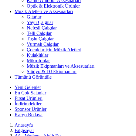
Kamp Outdoor Aksesuarları
Optik & Elektronik Ürünler
Müzik Aletleri ve Aksesuarları
Gitarlar
Yaylı Çalgılar
Nefesli Çalgılar
Telli Çalgılar
Tuşlu Çalgılar
Vurmalı Çalgılar
Çocuklar için Müzik Aletleri
Kulaklıklar
Mikrofonlar
Müzik Ekipmanları ve Aksesuarları
Stüdyo & DJ Ekipmanları
Tümünü Görüntüle
Yeni Gelenler
En Çok Satanlar
Fırsat Ürünleri
İndirimdekiler
Sponsor Ürünler
Kargo Bedava
Anasayfa
Bilgisayar
Ağ - Modem - Akıllı Ev