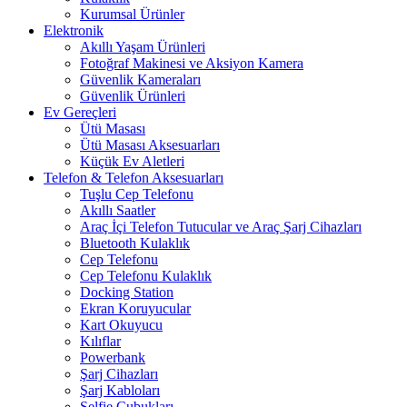
Kurumsal Ürünler
Elektronik
Akıllı Yaşam Ürünleri
Fotoğraf Makinesi ve Aksiyon Kamera
Güvenlik Kameraları
Güvenlik Ürünleri
Ev Gereçleri
Ütü Masası
Ütü Masası Aksesuarları
Küçük Ev Aletleri
Telefon & Telefon Aksesuarları
Tuşlu Cep Telefonu
Akıllı Saatler
Araç İçi Telefon Tutucular ve Araç Şarj Cihazları
Bluetooth Kulaklık
Cep Telefonu
Cep Telefonu Kulaklık
Docking Station
Ekran Koruyucular
Kart Okuyucu
Kılıflar
Powerbank
Şarj Cihazları
Şarj Kabloları
Selfie Çubukları