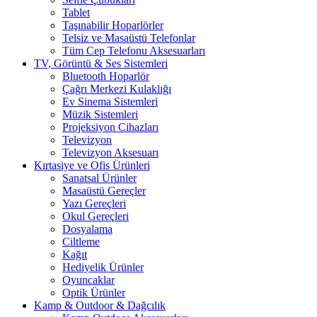
Tablet
Taşınabilir Hoparlörler
Telsiz ve Masaüstü Telefonlar
Tüm Cep Telefonu Aksesuarları
TV, Görüntü & Ses Sistemleri
Bluetooth Hoparlör
Çağrı Merkezi Kulaklığı
Ev Sinema Sistemleri
Müzik Sistemleri
Projeksiyon Cihazları
Televizyon
Televizyon Aksesuarı
Kırtasiye ve Ofis Ürünleri
Sanatsal Ürünler
Masaüstü Gereçler
Yazı Gereçleri
Okul Gereçleri
Dosyalama
Ciltleme
Kağıt
Hediyelik Ürünler
Oyuncaklar
Optik Ürünler
Kamp & Outdoor & Dağcılık