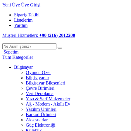
Yeni Üye
Üye Girişi
Sipariş Takibi
Listelerim
Yardım
Müşteri Hizmetleri:
+90 (216) 2012200
Sepetim
Tüm Kategoriler
Bilgisayar
Oyuncu Özel
Bilgisayarlar
Bilgisayar Bileşenleri
Çevre Birimleri
Veri Depolama
Yazı & Sarf Malzemeler
Ağ - Modem - Akıllı Ev
Yazılım Ürünleri
Barkod Ürünleri
Aksesuarlar
Güç Elektroniği
Kulaklık