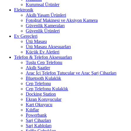
Kurumsal Ürünler
Elektronik
Akıllı Yaşam Ürünleri
Fotoğraf Makinesi ve Aksiyon Kamera
Güvenlik Kameraları
Güvenlik Ürünleri
Ev Gereçleri
Ütü Masası
Ütü Masası Aksesuarları
Küçük Ev Aletleri
Telefon & Telefon Aksesuarları
Tuşlu Cep Telefonu
Akıllı Saatler
Araç İçi Telefon Tutucular ve Araç Şarj Cihazları
Bluetooth Kulaklık
Cep Telefonu
Cep Telefonu Kulaklık
Docking Station
Ekran Koruyucular
Kart Okuyucu
Kılıflar
Powerbank
Şarj Cihazları
Şarj Kabloları
Selfie Çubukları