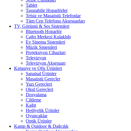
Tablet
Taşınabilir Hoparlörler
Telsiz ve Masaüstü Telefonlar
Tüm Cep Telefonu Aksesuarları
TV, Görüntü & Ses Sistemleri
Bluetooth Hoparlör
Çağrı Merkezi Kulaklığı
Ev Sinema Sistemleri
Müzik Sistemleri
Projeksiyon Cihazları
Televizyon
Televizyon Aksesuarı
Kırtasiye ve Ofis Ürünleri
Sanatsal Ürünler
Masaüstü Gereçler
Yazı Gereçleri
Okul Gereçleri
Dosyalama
Ciltleme
Kağıt
Hediyelik Ürünler
Oyuncaklar
Optik Ürünler
Kamp & Outdoor & Dağcılık