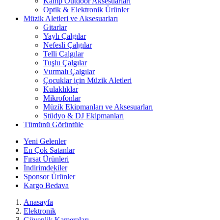
Kamp Outdoor Aksesuarları
Optik & Elektronik Ürünler
Müzik Aletleri ve Aksesuarları
Gitarlar
Yaylı Çalgılar
Nefesli Çalgılar
Telli Çalgılar
Tuşlu Çalgılar
Vurmalı Çalgılar
Çocuklar için Müzik Aletleri
Kulaklıklar
Mikrofonlar
Müzik Ekipmanları ve Aksesuarları
Stüdyo & DJ Ekipmanları
Tümünü Görüntüle
Yeni Gelenler
En Çok Satanlar
Fırsat Ürünleri
İndirimdekiler
Sponsor Ürünler
Kargo Bedava
Anasayfa
Elektronik
Güvenlik Kameraları