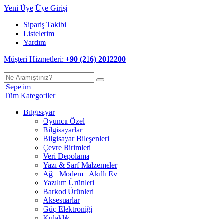
Yeni Üye
Üye Girişi
Sipariş Takibi
Listelerim
Yardım
Müşteri Hizmetleri:
+90 (216) 2012200
Sepetim
Tüm Kategoriler
Bilgisayar
Oyuncu Özel
Bilgisayarlar
Bilgisayar Bileşenleri
Çevre Birimleri
Veri Depolama
Yazı & Sarf Malzemeler
Ağ - Modem - Akıllı Ev
Yazılım Ürünleri
Barkod Ürünleri
Aksesuarlar
Güç Elektroniği
Kulaklık