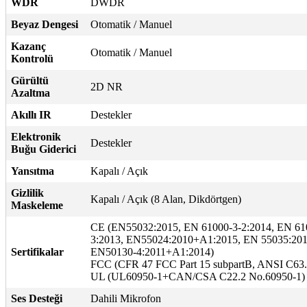
WDR
DWDR
Beyaz Dengesi
Otomatik / Manuel
Kazanç
Otomatik / Manuel
Kontrolü
Gürültü
2D NR
Azaltma
Akıllı IR
Destekler
Elektronik
Destekler
Buğu Giderici
Yansıtma
Kapalı / Açık
Gizlilik
Kapalı / Açık (8 Alan, Dikdörtgen)
Maskeleme
CE (EN55032:2015, EN 61000-3-2:2014, EN 610
3:2013, EN55024:2010+A1:2015, EN 55035:201
Sertifikalar
EN50130-4:2011+A1:2014)
FCC (CFR 47 FCC Part 15 subpartB, ANSI C63.
UL (UL60950-1+CAN/CSA C22.2 No.60950-1)
Ses Desteği
Dahili Mikrofon