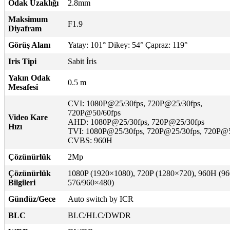
Odak Uzaklığı
2.8mm
Maksimum
F1.9
Diyafram
Görüş Alanı
Yatay: 101° Dikey: 54° Çapraz: 119°
Iris Tipi
Sabit İris
Yakın Odak
0.5 m
Mesafesi
CVI: 1080P@25/30fps, 720P@25/30fps,
720P@50/60fps
Video Kare
AHD: 1080P@25/30fps, 720P@25/30fps
Hızı
TVI: 1080P@25/30fps, 720P@25/30fps, 720P@5
CVBS: 960H
Çözünürlük
2Mp
Çözünürlük
1080P (1920×1080), 720P (1280×720), 960H (9
Bilgileri
576/960×480)
Gündüz/Gece
Auto switch by ICR
BLC
BLC/HLC/DWDR