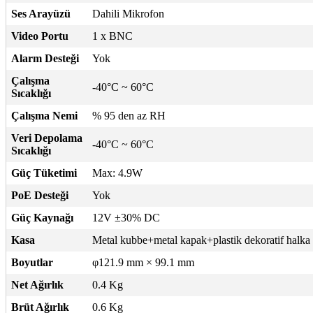
Ses Arayüzü
Dahili Mikrofon
Video Portu
1 x BNC
Alarm Desteği
Yok
Çalışma
-40°C ~ 60°C
Sıcaklığı
Çalışma Nemi
% 95 den az RH
Veri Depolama
-40°C ~ 60°C
Sıcaklığı
Güç Tüketimi
Max: 4.9W
PoE Desteği
Yok
Güç Kaynağı
12V ±30% DC
Kasa
Metal kubbe+metal kapak+plastik dekoratif halka
Boyutlar
φ121.9 mm × 99.1 mm
Net Ağırlık
0.4 Kg
Brüt Ağırlık
0.6 Kg