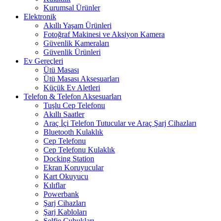
Kurumsal Ürünler
Elektronik
Akıllı Yaşam Ürünleri
Fotoğraf Makinesi ve Aksiyon Kamera
Güvenlik Kameraları
Güvenlik Ürünleri
Ev Gereçleri
Ütü Masası
Ütü Masası Aksesuarları
Küçük Ev Aletleri
Telefon & Telefon Aksesuarları
Tuşlu Cep Telefonu
Akıllı Saatler
Araç İçi Telefon Tutucular ve Araç Şarj Cihazları
Bluetooth Kulaklık
Cep Telefonu
Cep Telefonu Kulaklık
Docking Station
Ekran Koruyucular
Kart Okuyucu
Kılıflar
Powerbank
Şarj Cihazları
Şarj Kabloları
Selfie Çubukları