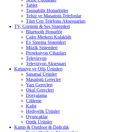
Tablet
Taşınabilir Hoparlörler
Telsiz ve Masaüstü Telefonlar
Tüm Cep Telefonu Aksesuarları
TV, Görüntü & Ses Sistemleri
Bluetooth Hoparlör
Çağrı Merkezi Kulaklığı
Ev Sinema Sistemleri
Müzik Sistemleri
Projeksiyon Cihazları
Televizyon
Televizyon Aksesuarı
Kırtasiye ve Ofis Ürünleri
Sanatsal Ürünler
Masaüstü Gereçler
Yazı Gereçleri
Okul Gereçleri
Dosyalama
Ciltleme
Kağıt
Hediyelik Ürünler
Oyuncaklar
Optik Ürünler
Kamp & Outdoor & Dağcılık