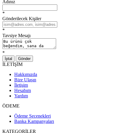
Adınız
*
Gönderilecek Kişiler
*
Tavsiye Mesajı
*
İptal
Gönder
İLETİŞİM
Hakkımızda
Bize Ulaşın
İletişim
Hesabım
Yardım
ÖDEME
Ödeme Seçenekleri
Banka Kampanyaları
KATEGORİLER