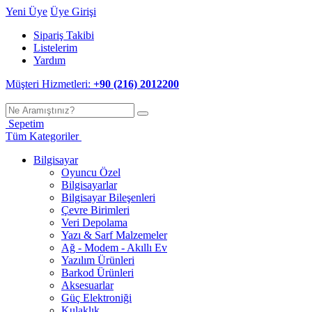
Yeni Üye
Üye Girişi
Sipariş Takibi
Listelerim
Yardım
Müşteri Hizmetleri:
+90 (216) 2012200
Sepetim
Tüm Kategoriler
Bilgisayar
Oyuncu Özel
Bilgisayarlar
Bilgisayar Bileşenleri
Çevre Birimleri
Veri Depolama
Yazı & Sarf Malzemeler
Ağ - Modem - Akıllı Ev
Yazılım Ürünleri
Barkod Ürünleri
Aksesuarlar
Güç Elektroniği
Kulaklık