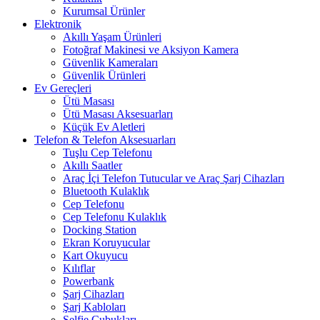
Kurumsal Ürünler
Elektronik
Akıllı Yaşam Ürünleri
Fotoğraf Makinesi ve Aksiyon Kamera
Güvenlik Kameraları
Güvenlik Ürünleri
Ev Gereçleri
Ütü Masası
Ütü Masası Aksesuarları
Küçük Ev Aletleri
Telefon & Telefon Aksesuarları
Tuşlu Cep Telefonu
Akıllı Saatler
Araç İçi Telefon Tutucular ve Araç Şarj Cihazları
Bluetooth Kulaklık
Cep Telefonu
Cep Telefonu Kulaklık
Docking Station
Ekran Koruyucular
Kart Okuyucu
Kılıflar
Powerbank
Şarj Cihazları
Şarj Kabloları
Selfie Çubukları