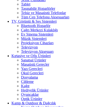
Tablet
Taşınabilir Hoparlörler
Telsiz ve Masaüstü Telefonlar
Tüm Cep Telefonu Aksesuarları
TV, Görüntü & Ses Sistemleri
Bluetooth Hoparlör
Çağrı Merkezi Kulaklığı
Ev Sinema Sistemleri
Müzik Sistemleri
Projeksiyon Cihazları
Televizyon
Televizyon Aksesuarı
Kırtasiye ve Ofis Ürünleri
Sanatsal Ürünler
Masaüstü Gereçler
Yazı Gereçleri
Okul Gereçleri
Dosyalama
Ciltleme
Kağıt
Hediyelik Ürünler
Oyuncaklar
Optik Ürünler
Kamp & Outdoor & Dağcılık