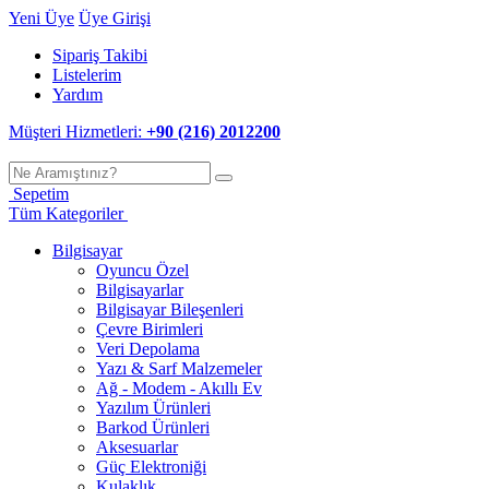
Yeni Üye
Üye Girişi
Sipariş Takibi
Listelerim
Yardım
Müşteri Hizmetleri:
+90 (216) 2012200
Sepetim
Tüm Kategoriler
Bilgisayar
Oyuncu Özel
Bilgisayarlar
Bilgisayar Bileşenleri
Çevre Birimleri
Veri Depolama
Yazı & Sarf Malzemeler
Ağ - Modem - Akıllı Ev
Yazılım Ürünleri
Barkod Ürünleri
Aksesuarlar
Güç Elektroniği
Kulaklık