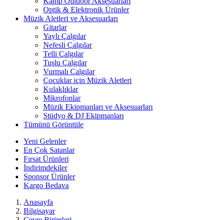
Kamp Outdoor Aksesuarları
Optik & Elektronik Ürünler
Müzik Aletleri ve Aksesuarları
Gitarlar
Yaylı Çalgılar
Nefesli Çalgılar
Telli Çalgılar
Tuşlu Çalgılar
Vurmalı Çalgılar
Çocuklar için Müzik Aletleri
Kulaklıklar
Mikrofonlar
Müzik Ekipmanları ve Aksesuarları
Stüdyo & DJ Ekipmanları
Tümünü Görüntüle
Yeni Gelenler
En Çok Satanlar
Fırsat Ürünleri
İndirimdekiler
Sponsor Ürünler
Kargo Bedava
Anasayfa
Bilgisayar
Çevre Birimleri