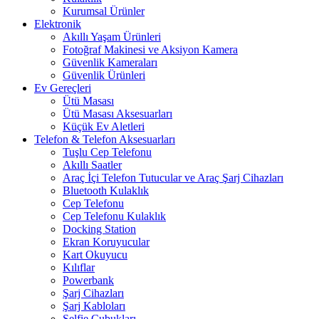
Kurumsal Ürünler
Elektronik
Akıllı Yaşam Ürünleri
Fotoğraf Makinesi ve Aksiyon Kamera
Güvenlik Kameraları
Güvenlik Ürünleri
Ev Gereçleri
Ütü Masası
Ütü Masası Aksesuarları
Küçük Ev Aletleri
Telefon & Telefon Aksesuarları
Tuşlu Cep Telefonu
Akıllı Saatler
Araç İçi Telefon Tutucular ve Araç Şarj Cihazları
Bluetooth Kulaklık
Cep Telefonu
Cep Telefonu Kulaklık
Docking Station
Ekran Koruyucular
Kart Okuyucu
Kılıflar
Powerbank
Şarj Cihazları
Şarj Kabloları
Selfie Çubukları