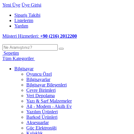
Yeni Üye
Üye Girişi
Sipariş Takibi
Listelerim
Yardım
Müşteri Hizmetleri:
+90 (216) 2012200
Sepetim
Tüm Kategoriler
Bilgisayar
Oyuncu Özel
Bilgisayarlar
Bilgisayar Bileşenleri
Çevre Birimleri
Veri Depolama
Yazı & Sarf Malzemeler
Ağ - Modem - Akıllı Ev
Yazılım Ürünleri
Barkod Ürünleri
Aksesuarlar
Güç Elektroniği
Kulaklık