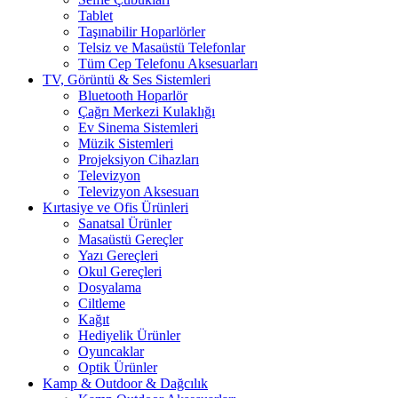
Tablet
Taşınabilir Hoparlörler
Telsiz ve Masaüstü Telefonlar
Tüm Cep Telefonu Aksesuarları
TV, Görüntü & Ses Sistemleri
Bluetooth Hoparlör
Çağrı Merkezi Kulaklığı
Ev Sinema Sistemleri
Müzik Sistemleri
Projeksiyon Cihazları
Televizyon
Televizyon Aksesuarı
Kırtasiye ve Ofis Ürünleri
Sanatsal Ürünler
Masaüstü Gereçler
Yazı Gereçleri
Okul Gereçleri
Dosyalama
Ciltleme
Kağıt
Hediyelik Ürünler
Oyuncaklar
Optik Ürünler
Kamp & Outdoor & Dağcılık