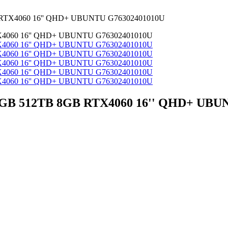
 RTX4060 16'' QHD+ UBUNTU G76302401010U
GB 512TB 8GB RTX4060 16'' QHD+ UBU