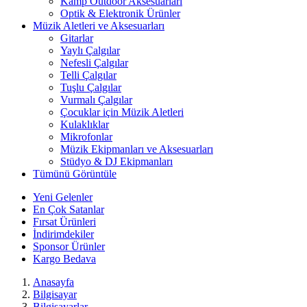
Kamp Outdoor Aksesuarları
Optik & Elektronik Ürünler
Müzik Aletleri ve Aksesuarları
Gitarlar
Yaylı Çalgılar
Nefesli Çalgılar
Telli Çalgılar
Tuşlu Çalgılar
Vurmalı Çalgılar
Çocuklar için Müzik Aletleri
Kulaklıklar
Mikrofonlar
Müzik Ekipmanları ve Aksesuarları
Stüdyo & DJ Ekipmanları
Tümünü Görüntüle
Yeni Gelenler
En Çok Satanlar
Fırsat Ürünleri
İndirimdekiler
Sponsor Ürünler
Kargo Bedava
Anasayfa
Bilgisayar
Bilgisayarlar