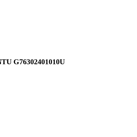
NTU G76302401010U