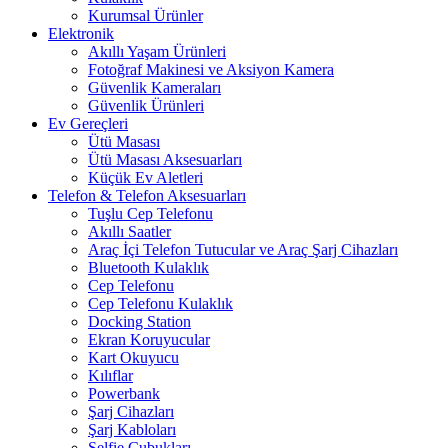
Kurumsal Ürünler
Elektronik
Akıllı Yaşam Ürünleri
Fotoğraf Makinesi ve Aksiyon Kamera
Güvenlik Kameraları
Güvenlik Ürünleri
Ev Gereçleri
Ütü Masası
Ütü Masası Aksesuarları
Küçük Ev Aletleri
Telefon & Telefon Aksesuarları
Tuşlu Cep Telefonu
Akıllı Saatler
Araç İçi Telefon Tutucular ve Araç Şarj Cihazları
Bluetooth Kulaklık
Cep Telefonu
Cep Telefonu Kulaklık
Docking Station
Ekran Koruyucular
Kart Okuyucu
Kılıflar
Powerbank
Şarj Cihazları
Şarj Kabloları
Selfie Çubukları