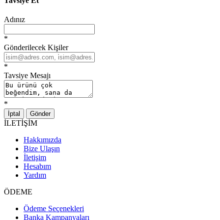
Tavsiye Et
Adınız
*
Gönderilecek Kişiler
*
Tavsiye Mesajı
*
İptal
Gönder
İLETİŞİM
Hakkımızda
Bize Ulaşın
İletişim
Hesabım
Yardım
ÖDEME
Ödeme Seçenekleri
Banka Kampanyaları