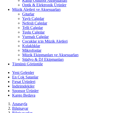
Kamp Outdoor Aksesuarları
Optik & Elektronik Ürünler
Müzik Aletleri ve Aksesuarları
Gitarlar
Yaylı Çalgılar
Nefesli Çalgılar
Telli Çalgılar
Tuşlu Çalgılar
Vurmalı Çalgılar
Çocuklar için Müzik Aletleri
Kulaklıklar
Mikrofonlar
Müzik Ekipmanları ve Aksesuarları
Stüdyo & DJ Ekipmanları
Tümünü Görüntüle
Yeni Gelenler
En Çok Satanlar
Fırsat Ürünleri
İndirimdekiler
Sponsor Ürünler
Kargo Bedava
Anasayfa
Bilgisayar
Bilgisayarlar