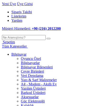
Yeni Üye
Üye Girişi
Sipariş Takibi
Listelerim
Yardım
Müşteri Hizmetleri:
+90 (216) 2012200
Sepetim
Tüm Kategoriler
Bilgisayar
Oyuncu Özel
Bilgisayarlar
Bilgisayar Bileşenleri
Çevre Birimleri
Veri Depolama
Yazı & Sarf Malzemeler
Ağ - Modem - Akıllı Ev
Yazılım Ürünleri
Barkod Ürünleri
Aksesuarlar
Güç Elektroniği
Kulaklık