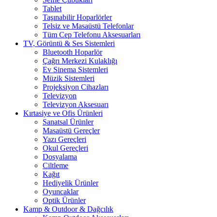
Tablet
Taşınabilir Hoparlörler
Telsiz ve Masaüstü Telefonlar
Tüm Cep Telefonu Aksesuarları
TV, Görüntü & Ses Sistemleri
Bluetooth Hoparlör
Çağrı Merkezi Kulaklığı
Ev Sinema Sistemleri
Müzik Sistemleri
Projeksiyon Cihazları
Televizyon
Televizyon Aksesuarı
Kırtasiye ve Ofis Ürünleri
Sanatsal Ürünler
Masaüstü Gereçler
Yazı Gereçleri
Okul Gereçleri
Dosyalama
Ciltleme
Kağıt
Hediyelik Ürünler
Oyuncaklar
Optik Ürünler
Kamp & Outdoor & Dağcılık