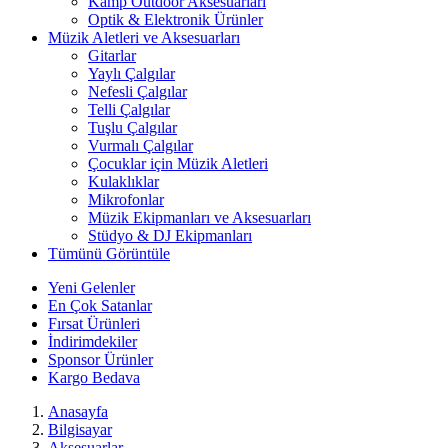
Kamp Outdoor Aksesuarları
Optik & Elektronik Ürünler
Müzik Aletleri ve Aksesuarları
Gitarlar
Yaylı Çalgılar
Nefesli Çalgılar
Telli Çalgılar
Tuşlu Çalgılar
Vurmalı Çalgılar
Çocuklar için Müzik Aletleri
Kulaklıklar
Mikrofonlar
Müzik Ekipmanları ve Aksesuarları
Stüdyo & DJ Ekipmanları
Tümünü Görüntüle
Yeni Gelenler
En Çok Satanlar
Fırsat Ürünleri
İndirimdekiler
Sponsor Ürünler
Kargo Bedava
Anasayfa
Bilgisayar
Aksesuarlar