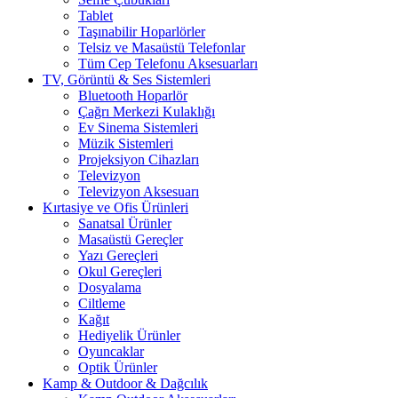
Tablet
Taşınabilir Hoparlörler
Telsiz ve Masaüstü Telefonlar
Tüm Cep Telefonu Aksesuarları
TV, Görüntü & Ses Sistemleri
Bluetooth Hoparlör
Çağrı Merkezi Kulaklığı
Ev Sinema Sistemleri
Müzik Sistemleri
Projeksiyon Cihazları
Televizyon
Televizyon Aksesuarı
Kırtasiye ve Ofis Ürünleri
Sanatsal Ürünler
Masaüstü Gereçler
Yazı Gereçleri
Okul Gereçleri
Dosyalama
Ciltleme
Kağıt
Hediyelik Ürünler
Oyuncaklar
Optik Ürünler
Kamp & Outdoor & Dağcılık