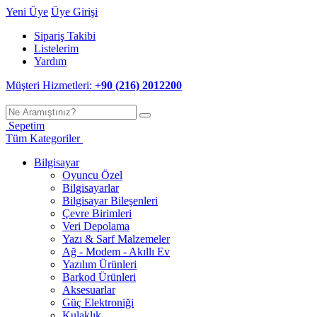
Yeni Üye
Üye Girişi
Sipariş Takibi
Listelerim
Yardım
Müşteri Hizmetleri:
+90 (216) 2012200
Sepetim
Tüm Kategoriler
Bilgisayar
Oyuncu Özel
Bilgisayarlar
Bilgisayar Bileşenleri
Çevre Birimleri
Veri Depolama
Yazı & Sarf Malzemeler
Ağ - Modem - Akıllı Ev
Yazılım Ürünleri
Barkod Ürünleri
Aksesuarlar
Güç Elektroniği
Kulaklık