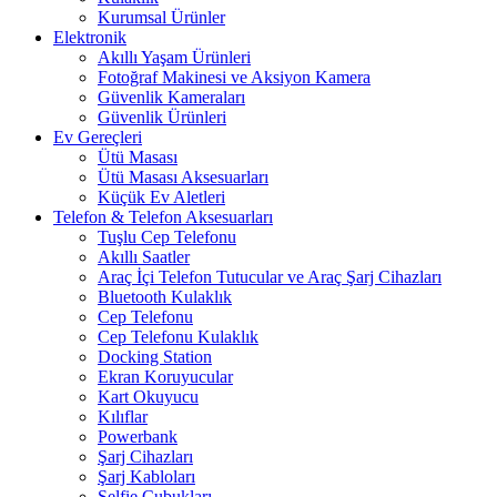
Kurumsal Ürünler
Elektronik
Akıllı Yaşam Ürünleri
Fotoğraf Makinesi ve Aksiyon Kamera
Güvenlik Kameraları
Güvenlik Ürünleri
Ev Gereçleri
Ütü Masası
Ütü Masası Aksesuarları
Küçük Ev Aletleri
Telefon & Telefon Aksesuarları
Tuşlu Cep Telefonu
Akıllı Saatler
Araç İçi Telefon Tutucular ve Araç Şarj Cihazları
Bluetooth Kulaklık
Cep Telefonu
Cep Telefonu Kulaklık
Docking Station
Ekran Koruyucular
Kart Okuyucu
Kılıflar
Powerbank
Şarj Cihazları
Şarj Kabloları
Selfie Çubukları