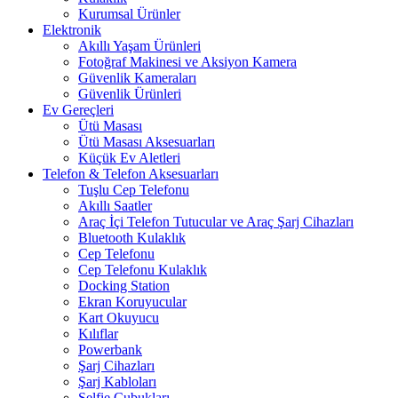
Kurumsal Ürünler
Elektronik
Akıllı Yaşam Ürünleri
Fotoğraf Makinesi ve Aksiyon Kamera
Güvenlik Kameraları
Güvenlik Ürünleri
Ev Gereçleri
Ütü Masası
Ütü Masası Aksesuarları
Küçük Ev Aletleri
Telefon & Telefon Aksesuarları
Tuşlu Cep Telefonu
Akıllı Saatler
Araç İçi Telefon Tutucular ve Araç Şarj Cihazları
Bluetooth Kulaklık
Cep Telefonu
Cep Telefonu Kulaklık
Docking Station
Ekran Koruyucular
Kart Okuyucu
Kılıflar
Powerbank
Şarj Cihazları
Şarj Kabloları
Selfie Çubukları