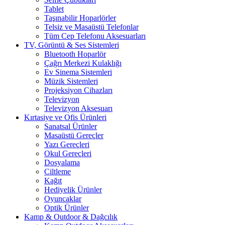
Tablet
Taşınabilir Hoparlörler
Telsiz ve Masaüstü Telefonlar
Tüm Cep Telefonu Aksesuarları
TV, Görüntü & Ses Sistemleri
Bluetooth Hoparlör
Çağrı Merkezi Kulaklığı
Ev Sinema Sistemleri
Müzik Sistemleri
Projeksiyon Cihazları
Televizyon
Televizyon Aksesuarı
Kırtasiye ve Ofis Ürünleri
Sanatsal Ürünler
Masaüstü Gereçler
Yazı Gereçleri
Okul Gereçleri
Dosyalama
Ciltleme
Kağıt
Hediyelik Ürünler
Oyuncaklar
Optik Ürünler
Kamp & Outdoor & Dağcılık