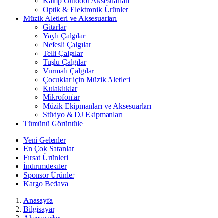
Kamp Outdoor Aksesuarları
Optik & Elektronik Ürünler
Müzik Aletleri ve Aksesuarları
Gitarlar
Yaylı Çalgılar
Nefesli Çalgılar
Telli Çalgılar
Tuşlu Çalgılar
Vurmalı Çalgılar
Çocuklar için Müzik Aletleri
Kulaklıklar
Mikrofonlar
Müzik Ekipmanları ve Aksesuarları
Stüdyo & DJ Ekipmanları
Tümünü Görüntüle
Yeni Gelenler
En Çok Satanlar
Fırsat Ürünleri
İndirimdekiler
Sponsor Ürünler
Kargo Bedava
Anasayfa
Bilgisayar
Aksesuarlar