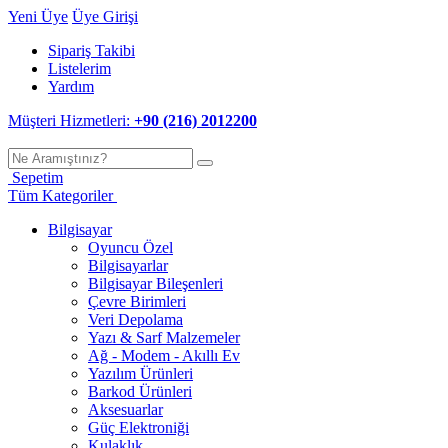
Yeni Üye
Üye Girişi
Sipariş Takibi
Listelerim
Yardım
Müşteri Hizmetleri:
+90 (216) 2012200
Sepetim
Tüm Kategoriler
Bilgisayar
Oyuncu Özel
Bilgisayarlar
Bilgisayar Bileşenleri
Çevre Birimleri
Veri Depolama
Yazı & Sarf Malzemeler
Ağ - Modem - Akıllı Ev
Yazılım Ürünleri
Barkod Ürünleri
Aksesuarlar
Güç Elektroniği
Kulaklık