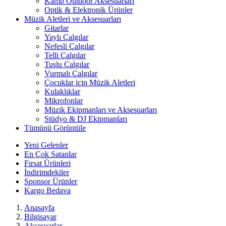
Kamp Outdoor Aksesuarları
Optik & Elektronik Ürünler
Müzik Aletleri ve Aksesuarları
Gitarlar
Yaylı Çalgılar
Nefesli Çalgılar
Telli Çalgılar
Tuşlu Çalgılar
Vurmalı Çalgılar
Çocuklar için Müzik Aletleri
Kulaklıklar
Mikrofonlar
Müzik Ekipmanları ve Aksesuarları
Stüdyo & DJ Ekipmanları
Tümünü Görüntüle
Yeni Gelenler
En Çok Satanlar
Fırsat Ürünleri
İndirimdekiler
Sponsor Ürünler
Kargo Bedava
Anasayfa
Bilgisayar
Aksesuarlar