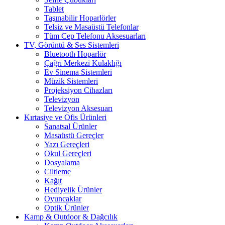
Tablet
Taşınabilir Hoparlörler
Telsiz ve Masaüstü Telefonlar
Tüm Cep Telefonu Aksesuarları
TV, Görüntü & Ses Sistemleri
Bluetooth Hoparlör
Çağrı Merkezi Kulaklığı
Ev Sinema Sistemleri
Müzik Sistemleri
Projeksiyon Cihazları
Televizyon
Televizyon Aksesuarı
Kırtasiye ve Ofis Ürünleri
Sanatsal Ürünler
Masaüstü Gereçler
Yazı Gereçleri
Okul Gereçleri
Dosyalama
Ciltleme
Kağıt
Hediyelik Ürünler
Oyuncaklar
Optik Ürünler
Kamp & Outdoor & Dağcılık