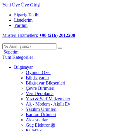
Yeni Üye
Üye Girişi
Sipariş Takibi
Listelerim
Yardım
Müşteri Hizmetleri:
+90 (216) 2012200
Sepetim
Tüm Kategoriler
Bilgisayar
Oyuncu Özel
Bilgisayarlar
Bilgisayar Bileşenleri
Çevre Birimleri
Veri Depolama
Yazı & Sarf Malzemeler
Ağ - Modem - Akıllı Ev
Yazılım Ürünleri
Barkod Ürünleri
Aksesuarlar
Güç Elektroniği
Kulaklık