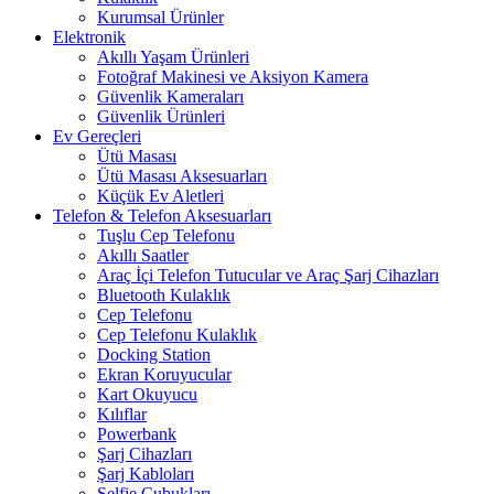
Kurumsal Ürünler
Elektronik
Akıllı Yaşam Ürünleri
Fotoğraf Makinesi ve Aksiyon Kamera
Güvenlik Kameraları
Güvenlik Ürünleri
Ev Gereçleri
Ütü Masası
Ütü Masası Aksesuarları
Küçük Ev Aletleri
Telefon & Telefon Aksesuarları
Tuşlu Cep Telefonu
Akıllı Saatler
Araç İçi Telefon Tutucular ve Araç Şarj Cihazları
Bluetooth Kulaklık
Cep Telefonu
Cep Telefonu Kulaklık
Docking Station
Ekran Koruyucular
Kart Okuyucu
Kılıflar
Powerbank
Şarj Cihazları
Şarj Kabloları
Selfie Çubukları