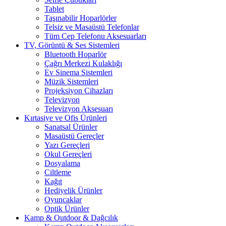
Tablet
Taşınabilir Hoparlörler
Telsiz ve Masaüstü Telefonlar
Tüm Cep Telefonu Aksesuarları
TV, Görüntü & Ses Sistemleri
Bluetooth Hoparlör
Çağrı Merkezi Kulaklığı
Ev Sinema Sistemleri
Müzik Sistemleri
Projeksiyon Cihazları
Televizyon
Televizyon Aksesuarı
Kırtasiye ve Ofis Ürünleri
Sanatsal Ürünler
Masaüstü Gereçler
Yazı Gereçleri
Okul Gereçleri
Dosyalama
Ciltleme
Kağıt
Hediyelik Ürünler
Oyuncaklar
Optik Ürünler
Kamp & Outdoor & Dağcılık