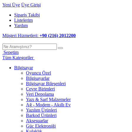
Yeni Üye
Üye Girişi
Sipariş Takibi
Listelerim
Yardım
Müşteri Hizmetleri:
+90 (216) 2012200
Sepetim
Tüm Kategoriler
Bilgisayar
Oyuncu Özel
Bilgisayarlar
Bilgisayar Bileşenleri
Çevre Birimleri
Veri Depolama
Yazı & Sarf Malzemeler
Ağ - Modem - Akıllı Ev
Yazılım Ürünleri
Barkod Ürünleri
Aksesuarlar
Güç Elektroniği
Kulaklık