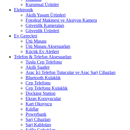
Kurumsal Ürünler
Elektronik
Akıllı Yaşam Ürünleri
Fotoğraf Makinesi ve Aksiyon Kamera
Güvenlik Kameraları
Güvenlik Ürünleri
Ev Gereçleri
Ütü Masası
Ütü Masası Aksesuarları
Küçük Ev Aletleri
Telefon & Telefon Aksesuarları
Tuşlu Cep Telefonu
Akıllı Saatler
Araç İçi Telefon Tutucular ve Araç Şarj Cihazları
Bluetooth Kulaklık
Cep Telefonu
Cep Telefonu Kulaklık
Docking Station
Ekran Koruyucular
Kart Okuyucu
Kılıflar
Powerbank
Şarj Cihazları
Şarj Kabloları
Selfie Çubukları