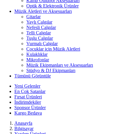
Kamp Outdoor Aksesuarları
Optik & Elektronik Ürünler
Müzik Aletleri ve Aksesuarları
Gitarlar
Yaylı Çalgılar
Nefesli Çalgılar
Telli Çalgılar
Tuşlu Çalgılar
Vurmalı Çalgılar
Çocuklar için Müzik Aletleri
Kulaklıklar
Mikrofonlar
Müzik Ekipmanları ve Aksesuarları
Stüdyo & DJ Ekipmanları
Tümünü Görüntüle
Yeni Gelenler
En Çok Satanlar
Fırsat Ürünleri
İndirimdekiler
Sponsor Ürünler
Kargo Bedava
Anasayfa
Bilgisayar
Yazılım Ürünleri