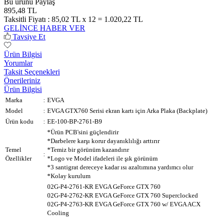
Bu ürünü Paylaş
895,48 TL
Taksitli Fiyatı :
85,02 TL x 12 = 1.020,22 TL
GELİNCE HABER VER
Tavsiye Et
Ürün Bilgisi
Yorumlar
Taksit Seçenekleri
Önerileriniz
Ürün Bilgisi
Marka
:
EVGA
Model
:
EVGA GTX760 Serisi ekran kartı için Arka Plaka (Backplate)
Ürün kodu
:
EE-100-BP-2761-B9
*Ürün PCB'sini güçlendirir
*Darbelere karşı korur dayanıklılığı arttırır
Temel
*Temiz bir görünüm kazandırır
:
Özellikler
*Logo ve Model ifadeleri ile şık görünüm
*3 santigrat dereceye kadar ısı azaltımına yardımcı olur
*Kolay kurulum
02G-P4-2761-KR EVGA GeForce GTX 760
02G-P4-2762-KR EVGA GeForce GTX 760 Superclocked
02G-P4-2763-KR EVGA GeForce GTX 760 w/ EVGA ACX
Cooling