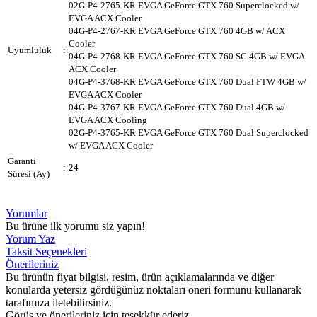
02G-P4-2765-KR EVGA GeForce GTX 760 Superclocked w/
EVGA ACX Cooler
04G-P4-2767-KR EVGA GeForce GTX 760 4GB w/ ACX
Cooler
Uyumluluk
:
04G-P4-2768-KR EVGA GeForce GTX 760 SC 4GB w/ EVGA
ACX Cooler
04G-P4-3768-KR EVGA GeForce GTX 760 Dual FTW 4GB w/
EVGA ACX Cooler
04G-P4-3767-KR EVGA GeForce GTX 760 Dual 4GB w/
EVGA ACX Cooling
02G-P4-3765-KR EVGA GeForce GTX 760 Dual Superclocked
w/ EVGA ACX Cooler
Garanti
:
24
Süresi (Ay)
Yorumlar
Bu ürüne ilk yorumu siz yapın!
Yorum Yaz
Taksit Seçenekleri
Önerileriniz
Bu ürünün fiyat bilgisi, resim, ürün açıklamalarında ve diğer
konularda yetersiz gördüğünüz noktaları öneri formunu kullanarak
tarafımıza iletebilirsiniz.
Görüş ve önerileriniz için teşekkür ederiz.