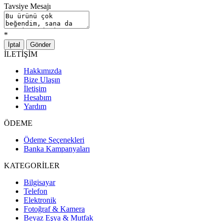
Tavsiye Mesajı
*
İptal
Gönder
İLETİŞİM
Hakkımızda
Bize Ulaşın
İletişim
Hesabım
Yardım
ÖDEME
Ödeme Seçenekleri
Banka Kampanyaları
KATEGORİLER
Bilgisayar
Telefon
Elektronik
Fotoğraf & Kamera
Beyaz Eşya & Mutfak