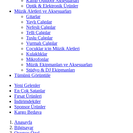
Kamp Outdoor Aksesuarları
Optik & Elektronik Ürünler
Müzik Aletleri ve Aksesuarları
Gitarlar
Yaylı Çalgılar
Nefesli Çalgılar
Telli Çalgılar
Tuşlu Çalgılar
Vurmalı Çalgılar
Çocuklar için Müzik Aletleri
Kulaklıklar
Mikrofonlar
Müzik Ekipmanları ve Aksesuarları
Stüdyo & DJ Ekipmanları
Tümünü Görüntüle
Yeni Gelenler
En Çok Satanlar
Fırsat Ürünleri
İndirimdekiler
Sponsor Ürünler
Kargo Bedava
Anasayfa
Bilgisayar
Oyuncu Özel