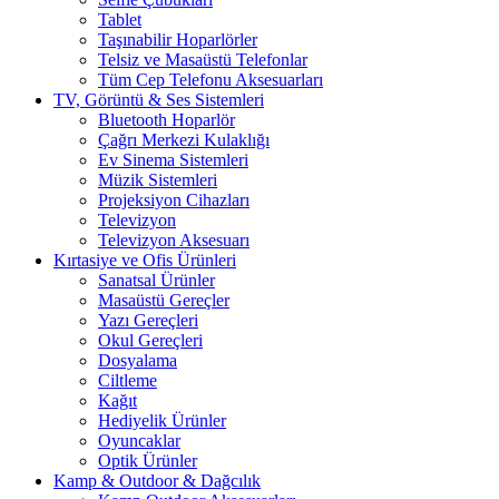
Tablet
Taşınabilir Hoparlörler
Telsiz ve Masaüstü Telefonlar
Tüm Cep Telefonu Aksesuarları
TV, Görüntü & Ses Sistemleri
Bluetooth Hoparlör
Çağrı Merkezi Kulaklığı
Ev Sinema Sistemleri
Müzik Sistemleri
Projeksiyon Cihazları
Televizyon
Televizyon Aksesuarı
Kırtasiye ve Ofis Ürünleri
Sanatsal Ürünler
Masaüstü Gereçler
Yazı Gereçleri
Okul Gereçleri
Dosyalama
Ciltleme
Kağıt
Hediyelik Ürünler
Oyuncaklar
Optik Ürünler
Kamp & Outdoor & Dağcılık