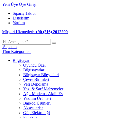
Yeni Üye
Üye Girişi
Sipariş Takibi
Listelerim
Yardım
Müşteri Hizmetleri:
+90 (216) 2012200
Sepetim
Tüm Kategoriler
Bilgisayar
Oyuncu Özel
Bilgisayarlar
Bilgisayar Bileşenleri
Çevre Birimleri
Veri Depolama
Yazı & Sarf Malzemeler
Ağ - Modem - Akıllı Ev
Yazılım Ürünleri
Barkod Ürünleri
Aksesuarlar
Güç Elektroniği
Kulaklık