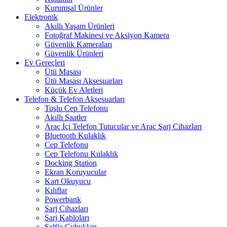
Kurumsal Ürünler
Elektronik
Akıllı Yaşam Ürünleri
Fotoğraf Makinesi ve Aksiyon Kamera
Güvenlik Kameraları
Güvenlik Ürünleri
Ev Gereçleri
Ütü Masası
Ütü Masası Aksesuarları
Küçük Ev Aletleri
Telefon & Telefon Aksesuarları
Tuşlu Cep Telefonu
Akıllı Saatler
Araç İçi Telefon Tutucular ve Araç Şarj Cihazları
Bluetooth Kulaklık
Cep Telefonu
Cep Telefonu Kulaklık
Docking Station
Ekran Koruyucular
Kart Okuyucu
Kılıflar
Powerbank
Şarj Cihazları
Şarj Kabloları
Selfie Çubukları