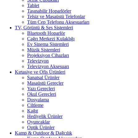
Tablet
Taşınabilir Hoparlörler
Telsiz ve Masaüstü Telefonlar
Tüm Cep Telefonu Aksesuarları
TV, Görüntü & Ses Sistemleri
Bluetooth Hoparlör
Çağrı Merkezi Kulaklığı
Ev Sinema Sistemleri
Müzik Sistemleri
Projeksiyon Cihazları
Televizyon
Televizyon Aksesuarı
Kırtasiye ve Ofis Ürünleri
Sanatsal Ürünler
Masaüstü Gereçler
Yazı Gereçleri
Okul Gereçleri
Dosyalama
Ciltleme
Kağıt
Hediyelik Ürünler
Oyuncaklar
Optik Ürünler
Kamp & Outdoor & Dağcılık