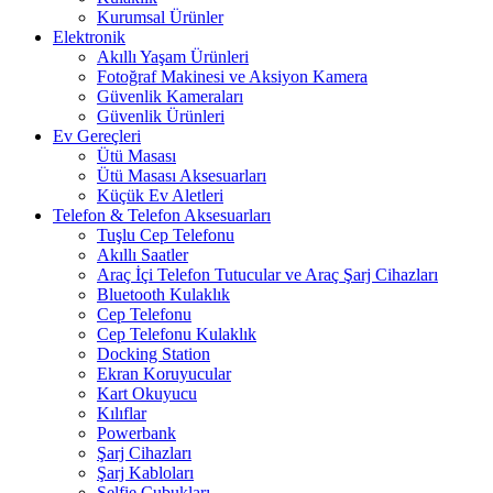
Kurumsal Ürünler
Elektronik
Akıllı Yaşam Ürünleri
Fotoğraf Makinesi ve Aksiyon Kamera
Güvenlik Kameraları
Güvenlik Ürünleri
Ev Gereçleri
Ütü Masası
Ütü Masası Aksesuarları
Küçük Ev Aletleri
Telefon & Telefon Aksesuarları
Tuşlu Cep Telefonu
Akıllı Saatler
Araç İçi Telefon Tutucular ve Araç Şarj Cihazları
Bluetooth Kulaklık
Cep Telefonu
Cep Telefonu Kulaklık
Docking Station
Ekran Koruyucular
Kart Okuyucu
Kılıflar
Powerbank
Şarj Cihazları
Şarj Kabloları
Selfie Çubukları