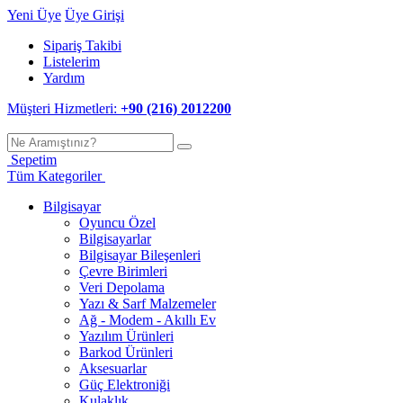
Yeni Üye
Üye Girişi
Sipariş Takibi
Listelerim
Yardım
Müşteri Hizmetleri:
+90 (216) 2012200
Sepetim
Tüm Kategoriler
Bilgisayar
Oyuncu Özel
Bilgisayarlar
Bilgisayar Bileşenleri
Çevre Birimleri
Veri Depolama
Yazı & Sarf Malzemeler
Ağ - Modem - Akıllı Ev
Yazılım Ürünleri
Barkod Ürünleri
Aksesuarlar
Güç Elektroniği
Kulaklık