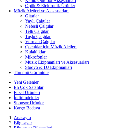
Kamp Outdoor Aksesuarları
Optik & Elektronik Ürünler
Müzik Aletleri ve Aksesuarları
Gitarlar
Yaylı Çalgılar
Nefesli Çalgılar
Telli Çalgılar
Tuşlu Çalgılar
Vurmalı Çalgılar
Çocuklar için Müzik Aletleri
Kulaklıklar
Mikrofonlar
Müzik Ekipmanları ve Aksesuarları
Stüdyo & DJ Ekipmanları
Tümünü Görüntüle
Yeni Gelenler
En Çok Satanlar
Fırsat Ürünleri
İndirimdekiler
Sponsor Ürünler
Kargo Bedava
Anasayfa
Bilgisayar
Bilgisayar Bileşenleri