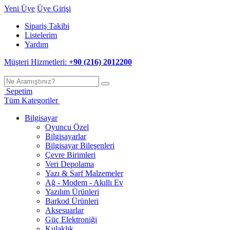
Yeni Üye
Üye Girişi
Sipariş Takibi
Listelerim
Yardım
Müşteri Hizmetleri:
+90 (216) 2012200
Sepetim
Tüm Kategoriler
Bilgisayar
Oyuncu Özel
Bilgisayarlar
Bilgisayar Bileşenleri
Çevre Birimleri
Veri Depolama
Yazı & Sarf Malzemeler
Ağ - Modem - Akıllı Ev
Yazılım Ürünleri
Barkod Ürünleri
Aksesuarlar
Güç Elektroniği
Kulaklık