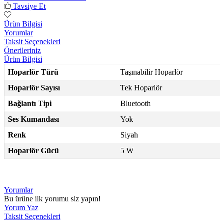
Tavsiye Et
Ürün Bilgisi
Yorumlar
Taksit Seçenekleri
Önerileriniz
Ürün Bilgisi
Hoparlör Türü
Taşınabilir Hoparlör
Hoparlör Sayısı
Tek Hoparlör
Bağlantı Tipi
Bluetooth
Ses Kumandası
Yok
Renk
Siyah
Hoparlör Gücü
5 W
Yorumlar
Bu ürüne ilk yorumu siz yapın!
Yorum Yaz
Taksit Seçenekleri