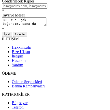
Gönderilecek Kişiler
*
Tavsiye Mesajı
*
İptal
Gönder
İLETİŞİM
Hakkımızda
Bize Ulaşın
İletişim
Hesabım
Yardım
ÖDEME
Ödeme Seçenekleri
Banka Kampanyaları
KATEGORİLER
Bilgisayar
Telefon