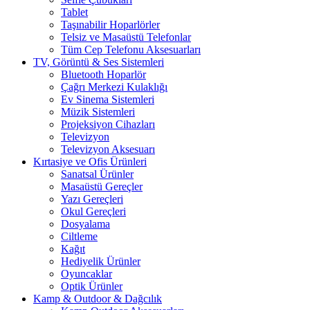
Tablet
Taşınabilir Hoparlörler
Telsiz ve Masaüstü Telefonlar
Tüm Cep Telefonu Aksesuarları
TV, Görüntü & Ses Sistemleri
Bluetooth Hoparlör
Çağrı Merkezi Kulaklığı
Ev Sinema Sistemleri
Müzik Sistemleri
Projeksiyon Cihazları
Televizyon
Televizyon Aksesuarı
Kırtasiye ve Ofis Ürünleri
Sanatsal Ürünler
Masaüstü Gereçler
Yazı Gereçleri
Okul Gereçleri
Dosyalama
Ciltleme
Kağıt
Hediyelik Ürünler
Oyuncaklar
Optik Ürünler
Kamp & Outdoor & Dağcılık