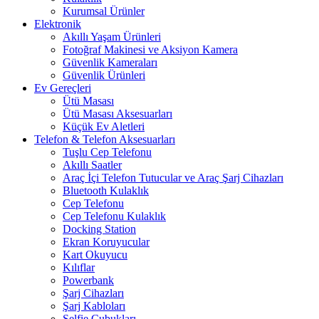
Kurumsal Ürünler
Elektronik
Akıllı Yaşam Ürünleri
Fotoğraf Makinesi ve Aksiyon Kamera
Güvenlik Kameraları
Güvenlik Ürünleri
Ev Gereçleri
Ütü Masası
Ütü Masası Aksesuarları
Küçük Ev Aletleri
Telefon & Telefon Aksesuarları
Tuşlu Cep Telefonu
Akıllı Saatler
Araç İçi Telefon Tutucular ve Araç Şarj Cihazları
Bluetooth Kulaklık
Cep Telefonu
Cep Telefonu Kulaklık
Docking Station
Ekran Koruyucular
Kart Okuyucu
Kılıflar
Powerbank
Şarj Cihazları
Şarj Kabloları
Selfie Çubukları