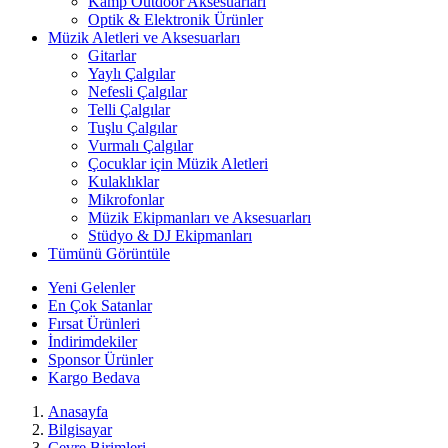
Kamp Outdoor Aksesuarları
Optik & Elektronik Ürünler
Müzik Aletleri ve Aksesuarları
Gitarlar
Yaylı Çalgılar
Nefesli Çalgılar
Telli Çalgılar
Tuşlu Çalgılar
Vurmalı Çalgılar
Çocuklar için Müzik Aletleri
Kulaklıklar
Mikrofonlar
Müzik Ekipmanları ve Aksesuarları
Stüdyo & DJ Ekipmanları
Tümünü Görüntüle
Yeni Gelenler
En Çok Satanlar
Fırsat Ürünleri
İndirimdekiler
Sponsor Ürünler
Kargo Bedava
Anasayfa
Bilgisayar
Çevre Birimleri