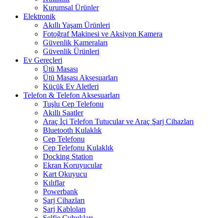
Kurumsal Ürünler
Elektronik
Akıllı Yaşam Ürünleri
Fotoğraf Makinesi ve Aksiyon Kamera
Güvenlik Kameraları
Güvenlik Ürünleri
Ev Gereçleri
Ütü Masası
Ütü Masası Aksesuarları
Küçük Ev Aletleri
Telefon & Telefon Aksesuarları
Tuşlu Cep Telefonu
Akıllı Saatler
Araç İçi Telefon Tutucular ve Araç Şarj Cihazları
Bluetooth Kulaklık
Cep Telefonu
Cep Telefonu Kulaklık
Docking Station
Ekran Koruyucular
Kart Okuyucu
Kılıflar
Powerbank
Şarj Cihazları
Şarj Kabloları
Selfie Çubukları