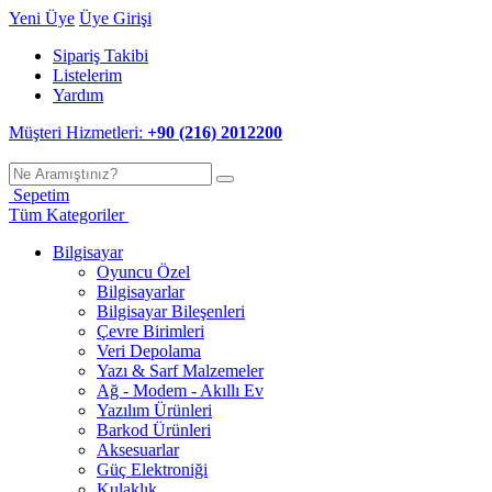
Yeni Üye
Üye Girişi
Sipariş Takibi
Listelerim
Yardım
Müşteri Hizmetleri:
+90 (216) 2012200
Sepetim
Tüm Kategoriler
Bilgisayar
Oyuncu Özel
Bilgisayarlar
Bilgisayar Bileşenleri
Çevre Birimleri
Veri Depolama
Yazı & Sarf Malzemeler
Ağ - Modem - Akıllı Ev
Yazılım Ürünleri
Barkod Ürünleri
Aksesuarlar
Güç Elektroniği
Kulaklık