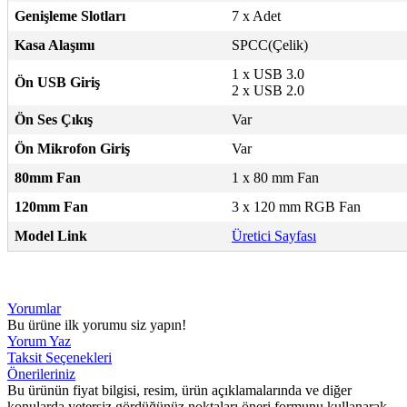
Genişleme Slotları
7 x Adet
Kasa Alaşımı
SPCC(Çelik)
1 x USB 3.0
Ön USB Giriş
2 x USB 2.0
Ön Ses Çıkış
Var
Ön Mikrofon Giriş
Var
80mm Fan
1 x 80 mm Fan
120mm Fan
3 x 120 mm RGB Fan
Model Link
Üretici Sayfası
Yorumlar
Bu ürüne ilk yorumu siz yapın!
Yorum Yaz
Taksit Seçenekleri
Önerileriniz
Bu ürünün fiyat bilgisi, resim, ürün açıklamalarında ve diğer
konularda yetersiz gördüğünüz noktaları öneri formunu kullanarak