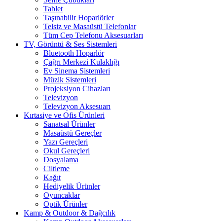
Tablet
Taşınabilir Hoparlörler
Telsiz ve Masaüstü Telefonlar
Tüm Cep Telefonu Aksesuarları
TV, Görüntü & Ses Sistemleri
Bluetooth Hoparlör
Çağrı Merkezi Kulaklığı
Ev Sinema Sistemleri
Müzik Sistemleri
Projeksiyon Cihazları
Televizyon
Televizyon Aksesuarı
Kırtasiye ve Ofis Ürünleri
Sanatsal Ürünler
Masaüstü Gereçler
Yazı Gereçleri
Okul Gereçleri
Dosyalama
Ciltleme
Kağıt
Hediyelik Ürünler
Oyuncaklar
Optik Ürünler
Kamp & Outdoor & Dağcılık