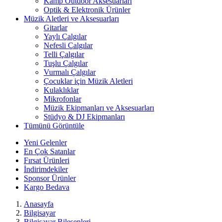
Kamp Outdoor Aksesuarları
Optik & Elektronik Ürünler
Müzik Aletleri ve Aksesuarları
Gitarlar
Yaylı Çalgılar
Nefesli Çalgılar
Telli Çalgılar
Tuşlu Çalgılar
Vurmalı Çalgılar
Çocuklar için Müzik Aletleri
Kulaklıklar
Mikrofonlar
Müzik Ekipmanları ve Aksesuarları
Stüdyo & DJ Ekipmanları
Tümünü Görüntüle
Yeni Gelenler
En Çok Satanlar
Fırsat Ürünleri
İndirimdekiler
Sponsor Ürünler
Kargo Bedava
Anasayfa
Bilgisayar
Bilgisayar Bileşenleri