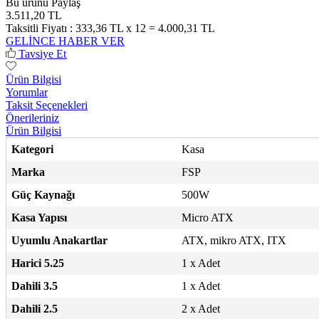
Bu ürünü Paylaş
3.511,20 TL
Taksitli Fiyatı :
333,36 TL x 12 = 4.000,31 TL
GELİNCE HABER VER
Tavsiye Et
Ürün Bilgisi
Yorumlar
Taksit Seçenekleri
Önerileriniz
Ürün Bilgisi
Kategori
Kasa
Marka
FSP
Güç Kaynağı
500W
Kasa Yapısı
Micro ATX
Uyumlu Anakartlar
ATX, mikro ATX, ITX
Harici 5.25
1 x Adet
Dahili 3.5
1 x Adet
Dahili 2.5
2 x Adet