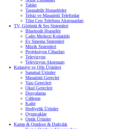
Tablet
Taşınabilir Hoparlörler
Telsiz ve Masaüstü Telefonlar
Tüm Cep Telefonu Aksesuarları
TV, Görüntü & Ses Sistemleri
Bluetooth Hoparlör
Çağrı Merkezi Kulaklığı
Ev Sinema Sistemleri
Müzik Sistemleri
Projeksiyon Cihazları
Televizyon
Televizyon Aksesuarı
Kırtasiye ve Ofis Ürünleri
Sanatsal Ürünler
Masaüstü Gereçler
Yazı Gereçleri
Okul Gereçleri
Dosyalama
Ciltleme
Kağıt
Hediyelik Ürünler
Oyuncaklar
Optik Ürünler
Kamp & Outdoor & Dağcılık