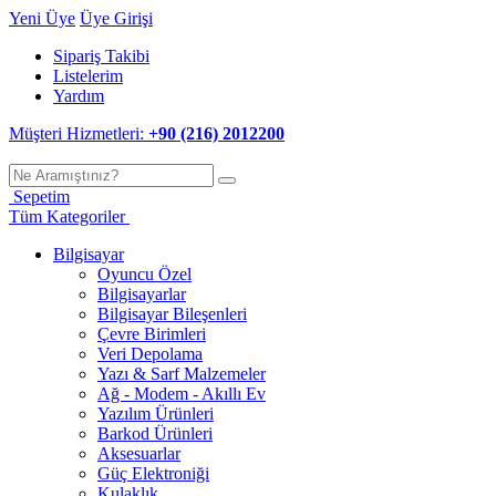
Yeni Üye
Üye Girişi
Sipariş Takibi
Listelerim
Yardım
Müşteri Hizmetleri:
+90 (216) 2012200
Sepetim
Tüm Kategoriler
Bilgisayar
Oyuncu Özel
Bilgisayarlar
Bilgisayar Bileşenleri
Çevre Birimleri
Veri Depolama
Yazı & Sarf Malzemeler
Ağ - Modem - Akıllı Ev
Yazılım Ürünleri
Barkod Ürünleri
Aksesuarlar
Güç Elektroniği
Kulaklık