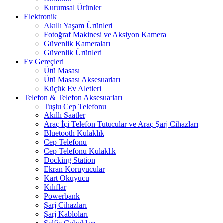
Kurumsal Ürünler
Elektronik
Akıllı Yaşam Ürünleri
Fotoğraf Makinesi ve Aksiyon Kamera
Güvenlik Kameraları
Güvenlik Ürünleri
Ev Gereçleri
Ütü Masası
Ütü Masası Aksesuarları
Küçük Ev Aletleri
Telefon & Telefon Aksesuarları
Tuşlu Cep Telefonu
Akıllı Saatler
Araç İçi Telefon Tutucular ve Araç Şarj Cihazları
Bluetooth Kulaklık
Cep Telefonu
Cep Telefonu Kulaklık
Docking Station
Ekran Koruyucular
Kart Okuyucu
Kılıflar
Powerbank
Şarj Cihazları
Şarj Kabloları
Selfie Çubukları