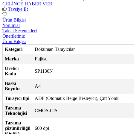
GELİNCE HABER VER
Tavsiye Et
Ürün Bilgisi
Yorumlar
Taksit Seçenekleri
Önerileriniz
Ürün Bilgisi
Kategori
Döküman Tarayıcılar
Marka
Fujitsu
Üretici
SP1130N
Kodu
Baskı
A4
Boyutu
Tarayıcı tipi
ADF (Otomatik Belge Besleyici), Çift Yönlü
Tarama
CMOS-CIS
Teknolojisi
Tarama
çözünürlüğü
600 dpi
(Optik)