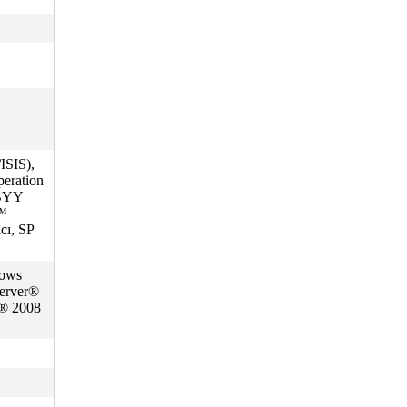
ISIS),
peration
BBYY
Y™
cı, SP
dows
erver®
r® 2008