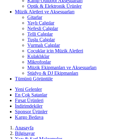
Kamp Outdoor Aksesuarları
Optik & Elektronik Ürünler
Müzik Aletleri ve Aksesuarları
Gitarlar
Yaylı Çalgılar
Nefesli Çalgılar
Telli Çalgılar
Tuşlu Çalgılar
Vurmalı Çalgılar
Çocuklar için Müzik Aletleri
Kulaklıklar
Mikrofonlar
Müzik Ekipmanları ve Aksesuarları
Stüdyo & DJ Ekipmanları
Tümünü Görüntüle
Yeni Gelenler
En Çok Satanlar
Fırsat Ürünleri
İndirimdekiler
Sponsor Ürünler
Kargo Bedava
Anasayfa
Bilgisayar
Yazı & Sarf Malzemeler