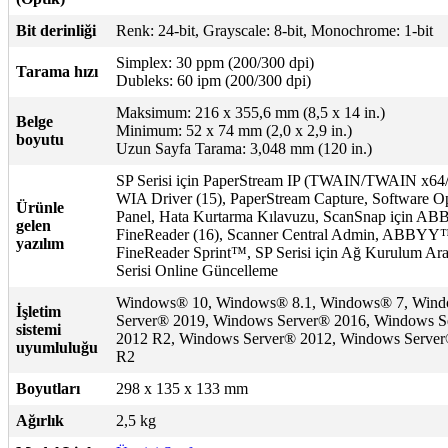
Bit derinliği
Renk: 24-bit, Grayscale: 8-bit, Monochrome: 1-bit
Simplex: 30 ppm (200/300 dpi)
Tarama hızı
Dubleks: 60 ipm (200/300 dpi)
Maksimum: 216 x 355,6 mm (8,5 x 14 in.)
Belge
Minimum: 52 x 74 mm (2,0 x 2,9 in.)
boyutu
Uzun Sayfa Tarama: 3,048 mm (120 in.)
SP Serisi için PaperStream IP (TWAIN/TWAIN x64/
WIA Driver (15), PaperStream Capture, Software O
Ürünle
Panel, Hata Kurtarma Kılavuzu, ScanSnap için A
gelen
FineReader (16), Scanner Central Admin, ABBY
yazılım
FineReader Sprint™, SP Serisi için Ağ Kurulum Ara
Serisi Online Güncelleme
Windows® 10, Windows® 8.1, Windows® 7, Win
İşletim
Server® 2019, Windows Server® 2016, Windows S
sistemi
2012 R2, Windows Server® 2012, Windows Serve
uyumluluğu
R2
Boyutları
298 x 135 x 133 mm
Ağırlık
2,5 kg