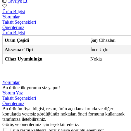
Tavsiye Et
Ürün Bilgisi
Yorumlar
Taksit Seçenekleri
Önerileriniz
Ürün Bilgisi
Ürün Çeşidi
Şarj Cihazları
Aksesuar Tipi
İnce Uçlu
Cihaz Uyumluluğu
Nokia
Yorumlar
Bu ürüne ilk yorumu siz yapın!
Yorum Yaz
Taksit Seçenekleri
Önerileriniz
Bu ürünün fiyat bilgisi, resim, ürün açıklamalarında ve diğer
konularda yetersiz gördüğünüz noktaları öneri formunu kullanarak
tarafımıza iletebilirsiniz.
Görüş ve önerileriniz için teşekkür ederiz.
Ürün resmi kalitesiz, bozuk veya görüntülenemiyor.