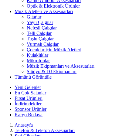
Kamp Outdoor Aksesuarları
Optik & Elektronik Ürünler
Müzik Aletleri ve Aksesuarları
Gitarlar
Yaylı Çalgılar
Nefesli Çalgılar
Telli Çalgılar
Tuşlu Çalgılar
Vurmalı Çalgılar
Çocuklar için Müzik Aletleri
Kulaklıklar
Mikrofonlar
Müzik Ekipmanları ve Aksesuarları
Stüdyo & DJ Ekipmanları
Tümünü Görüntüle
Yeni Gelenler
En Çok Satanlar
Fırsat Ürünleri
İndirimdekiler
Sponsor Ürünler
Kargo Bedava
Anasayfa
Telefon & Telefon Aksesuarları
Şarj Cihazları