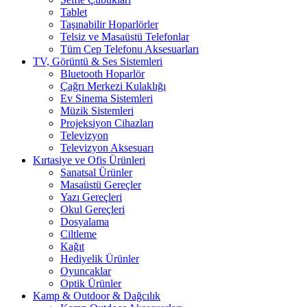
Tablet
Taşınabilir Hoparlörler
Telsiz ve Masaüstü Telefonlar
Tüm Cep Telefonu Aksesuarları
TV, Görüntü & Ses Sistemleri
Bluetooth Hoparlör
Çağrı Merkezi Kulaklığı
Ev Sinema Sistemleri
Müzik Sistemleri
Projeksiyon Cihazları
Televizyon
Televizyon Aksesuarı
Kırtasiye ve Ofis Ürünleri
Sanatsal Ürünler
Masaüstü Gereçler
Yazı Gereçleri
Okul Gereçleri
Dosyalama
Ciltleme
Kağıt
Hediyelik Ürünler
Oyuncaklar
Optik Ürünler
Kamp & Outdoor & Dağcılık