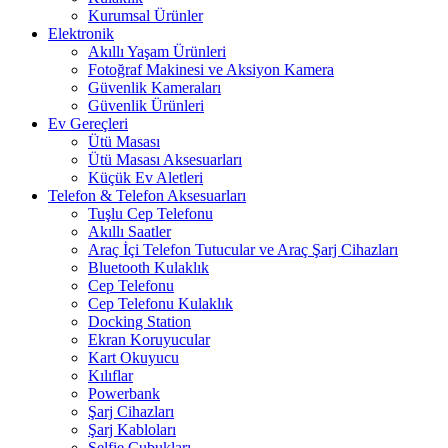
Kurumsal Ürünler
Elektronik
Akıllı Yaşam Ürünleri
Fotoğraf Makinesi ve Aksiyon Kamera
Güvenlik Kameraları
Güvenlik Ürünleri
Ev Gereçleri
Ütü Masası
Ütü Masası Aksesuarları
Küçük Ev Aletleri
Telefon & Telefon Aksesuarları
Tuşlu Cep Telefonu
Akıllı Saatler
Araç İçi Telefon Tutucular ve Araç Şarj Cihazları
Bluetooth Kulaklık
Cep Telefonu
Cep Telefonu Kulaklık
Docking Station
Ekran Koruyucular
Kart Okuyucu
Kılıflar
Powerbank
Şarj Cihazları
Şarj Kabloları
Selfie Çubukları