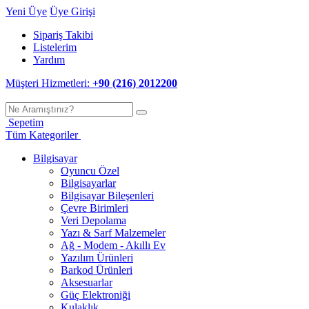
Yeni Üye
Üye Girişi
Sipariş Takibi
Listelerim
Yardım
Müşteri Hizmetleri:
+90 (216) 2012200
Sepetim
Tüm Kategoriler
Bilgisayar
Oyuncu Özel
Bilgisayarlar
Bilgisayar Bileşenleri
Çevre Birimleri
Veri Depolama
Yazı & Sarf Malzemeler
Ağ - Modem - Akıllı Ev
Yazılım Ürünleri
Barkod Ürünleri
Aksesuarlar
Güç Elektroniği
Kulaklık