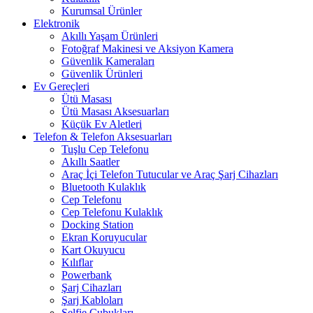
Kurumsal Ürünler
Elektronik
Akıllı Yaşam Ürünleri
Fotoğraf Makinesi ve Aksiyon Kamera
Güvenlik Kameraları
Güvenlik Ürünleri
Ev Gereçleri
Ütü Masası
Ütü Masası Aksesuarları
Küçük Ev Aletleri
Telefon & Telefon Aksesuarları
Tuşlu Cep Telefonu
Akıllı Saatler
Araç İçi Telefon Tutucular ve Araç Şarj Cihazları
Bluetooth Kulaklık
Cep Telefonu
Cep Telefonu Kulaklık
Docking Station
Ekran Koruyucular
Kart Okuyucu
Kılıflar
Powerbank
Şarj Cihazları
Şarj Kabloları
Selfie Çubukları