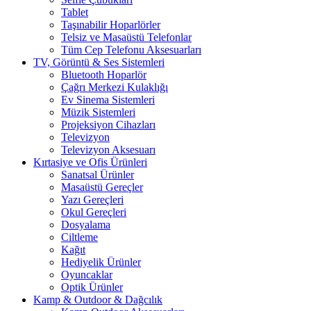
Tablet
Taşınabilir Hoparlörler
Telsiz ve Masaüstü Telefonlar
Tüm Cep Telefonu Aksesuarları
TV, Görüntü & Ses Sistemleri
Bluetooth Hoparlör
Çağrı Merkezi Kulaklığı
Ev Sinema Sistemleri
Müzik Sistemleri
Projeksiyon Cihazları
Televizyon
Televizyon Aksesuarı
Kırtasiye ve Ofis Ürünleri
Sanatsal Ürünler
Masaüstü Gereçler
Yazı Gereçleri
Okul Gereçleri
Dosyalama
Ciltleme
Kağıt
Hediyelik Ürünler
Oyuncaklar
Optik Ürünler
Kamp & Outdoor & Dağcılık