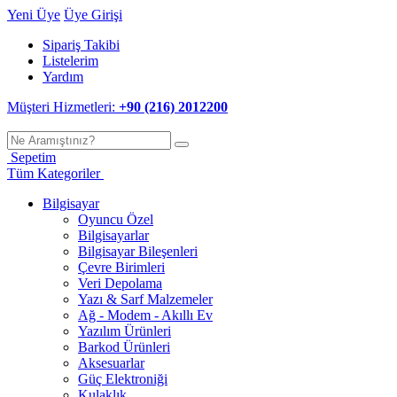
Yeni Üye
Üye Girişi
Sipariş Takibi
Listelerim
Yardım
Müşteri Hizmetleri:
+90 (216) 2012200
Sepetim
Tüm Kategoriler
Bilgisayar
Oyuncu Özel
Bilgisayarlar
Bilgisayar Bileşenleri
Çevre Birimleri
Veri Depolama
Yazı & Sarf Malzemeler
Ağ - Modem - Akıllı Ev
Yazılım Ürünleri
Barkod Ürünleri
Aksesuarlar
Güç Elektroniği
Kulaklık