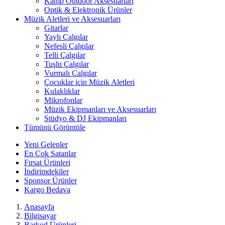
Kamp Outdoor Aksesuarları
Optik & Elektronik Ürünler
Müzik Aletleri ve Aksesuarları
Gitarlar
Yaylı Çalgılar
Nefesli Çalgılar
Telli Çalgılar
Tuşlu Çalgılar
Vurmalı Çalgılar
Çocuklar için Müzik Aletleri
Kulaklıklar
Mikrofonlar
Müzik Ekipmanları ve Aksesuarları
Stüdyo & DJ Ekipmanları
Tümünü Görüntüle
Yeni Gelenler
En Çok Satanlar
Fırsat Ürünleri
İndirimdekiler
Sponsor Ürünler
Kargo Bedava
Anasayfa
Bilgisayar
Barkod Ürünleri