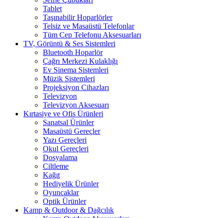
Tablet
Taşınabilir Hoparlörler
Telsiz ve Masaüstü Telefonlar
Tüm Cep Telefonu Aksesuarları
TV, Görüntü & Ses Sistemleri
Bluetooth Hoparlör
Çağrı Merkezi Kulaklığı
Ev Sinema Sistemleri
Müzik Sistemleri
Projeksiyon Cihazları
Televizyon
Televizyon Aksesuarı
Kırtasiye ve Ofis Ürünleri
Sanatsal Ürünler
Masaüstü Gereçler
Yazı Gereçleri
Okul Gereçleri
Dosyalama
Ciltleme
Kağıt
Hediyelik Ürünler
Oyuncaklar
Optik Ürünler
Kamp & Outdoor & Dağcılık