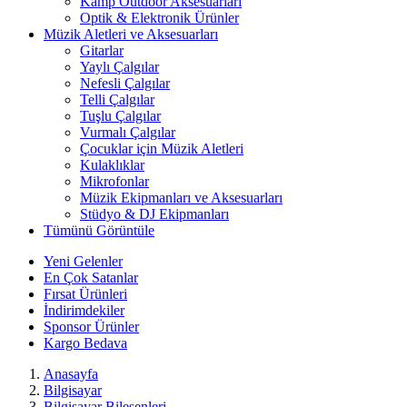
Kamp Outdoor Aksesuarları
Optik & Elektronik Ürünler
Müzik Aletleri ve Aksesuarları
Gitarlar
Yaylı Çalgılar
Nefesli Çalgılar
Telli Çalgılar
Tuşlu Çalgılar
Vurmalı Çalgılar
Çocuklar için Müzik Aletleri
Kulaklıklar
Mikrofonlar
Müzik Ekipmanları ve Aksesuarları
Stüdyo & DJ Ekipmanları
Tümünü Görüntüle
Yeni Gelenler
En Çok Satanlar
Fırsat Ürünleri
İndirimdekiler
Sponsor Ürünler
Kargo Bedava
Anasayfa
Bilgisayar
Bilgisayar Bileşenleri