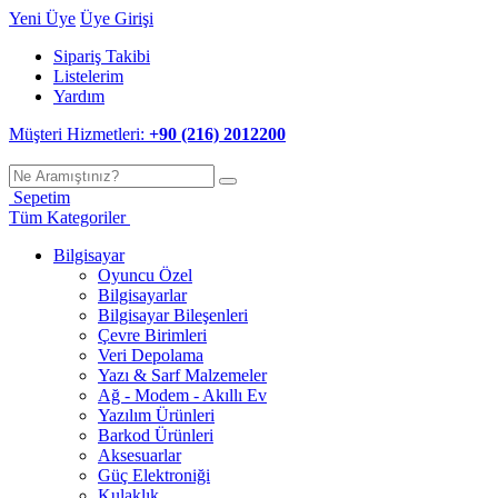
Yeni Üye
Üye Girişi
Sipariş Takibi
Listelerim
Yardım
Müşteri Hizmetleri:
+90 (216) 2012200
Sepetim
Tüm Kategoriler
Bilgisayar
Oyuncu Özel
Bilgisayarlar
Bilgisayar Bileşenleri
Çevre Birimleri
Veri Depolama
Yazı & Sarf Malzemeler
Ağ - Modem - Akıllı Ev
Yazılım Ürünleri
Barkod Ürünleri
Aksesuarlar
Güç Elektroniği
Kulaklık