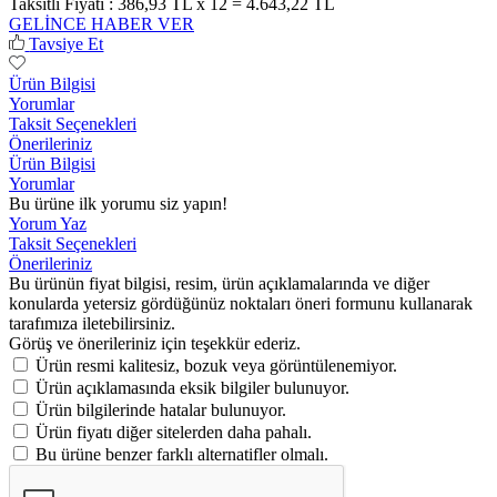
Taksitli Fiyatı :
386,93 TL x 12 = 4.643,22 TL
GELİNCE HABER VER
Tavsiye Et
Ürün Bilgisi
Yorumlar
Taksit Seçenekleri
Önerileriniz
Ürün Bilgisi
Yorumlar
Bu ürüne ilk yorumu siz yapın!
Yorum Yaz
Taksit Seçenekleri
Önerileriniz
Bu ürünün fiyat bilgisi, resim, ürün açıklamalarında ve diğer
konularda yetersiz gördüğünüz noktaları öneri formunu kullanarak
tarafımıza iletebilirsiniz.
Görüş ve önerileriniz için teşekkür ederiz.
Ürün resmi kalitesiz, bozuk veya görüntülenemiyor.
Ürün açıklamasında eksik bilgiler bulunuyor.
Ürün bilgilerinde hatalar bulunuyor.
Ürün fiyatı diğer sitelerden daha pahalı.
Bu ürüne benzer farklı alternatifler olmalı.