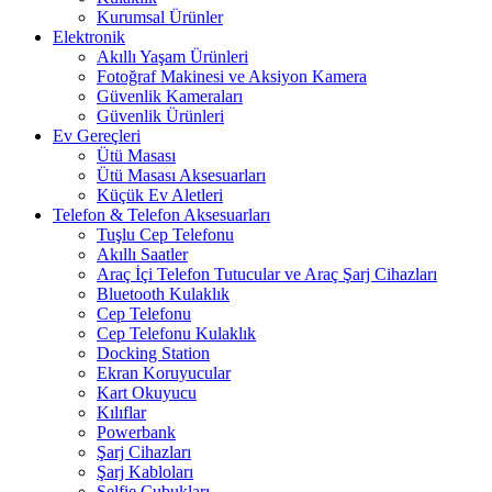
Kurumsal Ürünler
Elektronik
Akıllı Yaşam Ürünleri
Fotoğraf Makinesi ve Aksiyon Kamera
Güvenlik Kameraları
Güvenlik Ürünleri
Ev Gereçleri
Ütü Masası
Ütü Masası Aksesuarları
Küçük Ev Aletleri
Telefon & Telefon Aksesuarları
Tuşlu Cep Telefonu
Akıllı Saatler
Araç İçi Telefon Tutucular ve Araç Şarj Cihazları
Bluetooth Kulaklık
Cep Telefonu
Cep Telefonu Kulaklık
Docking Station
Ekran Koruyucular
Kart Okuyucu
Kılıflar
Powerbank
Şarj Cihazları
Şarj Kabloları
Selfie Çubukları