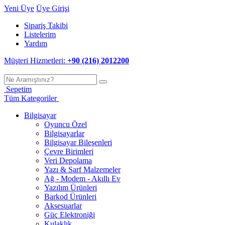
Yeni Üye
Üye Girişi
Sipariş Takibi
Listelerim
Yardım
Müşteri Hizmetleri:
+90 (216) 2012200
Sepetim
Tüm Kategoriler
Bilgisayar
Oyuncu Özel
Bilgisayarlar
Bilgisayar Bileşenleri
Çevre Birimleri
Veri Depolama
Yazı & Sarf Malzemeler
Ağ - Modem - Akıllı Ev
Yazılım Ürünleri
Barkod Ürünleri
Aksesuarlar
Güç Elektroniği
Kulaklık