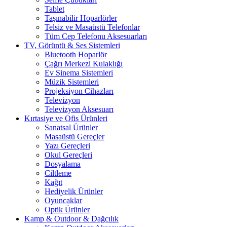
Tablet
Taşınabilir Hoparlörler
Telsiz ve Masaüstü Telefonlar
Tüm Cep Telefonu Aksesuarları
TV, Görüntü & Ses Sistemleri
Bluetooth Hoparlör
Çağrı Merkezi Kulaklığı
Ev Sinema Sistemleri
Müzik Sistemleri
Projeksiyon Cihazları
Televizyon
Televizyon Aksesuarı
Kırtasiye ve Ofis Ürünleri
Sanatsal Ürünler
Masaüstü Gereçler
Yazı Gereçleri
Okul Gereçleri
Dosyalama
Ciltleme
Kağıt
Hediyelik Ürünler
Oyuncaklar
Optik Ürünler
Kamp & Outdoor & Dağcılık