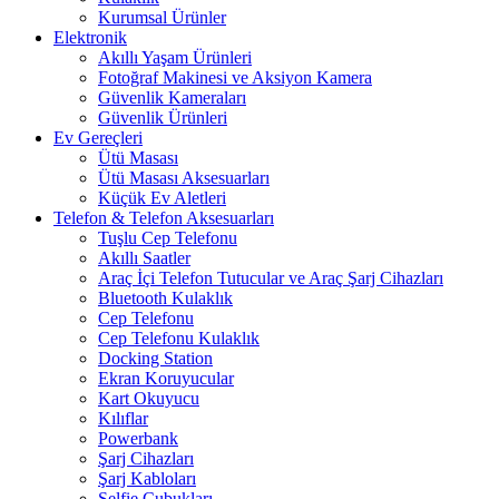
Kurumsal Ürünler
Elektronik
Akıllı Yaşam Ürünleri
Fotoğraf Makinesi ve Aksiyon Kamera
Güvenlik Kameraları
Güvenlik Ürünleri
Ev Gereçleri
Ütü Masası
Ütü Masası Aksesuarları
Küçük Ev Aletleri
Telefon & Telefon Aksesuarları
Tuşlu Cep Telefonu
Akıllı Saatler
Araç İçi Telefon Tutucular ve Araç Şarj Cihazları
Bluetooth Kulaklık
Cep Telefonu
Cep Telefonu Kulaklık
Docking Station
Ekran Koruyucular
Kart Okuyucu
Kılıflar
Powerbank
Şarj Cihazları
Şarj Kabloları
Selfie Çubukları