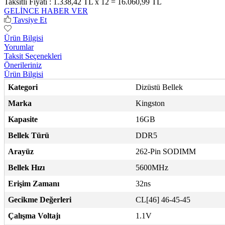
Taksitli Fiyatı :
1.338,42 TL x 12 = 16.060,99 TL
GELİNCE HABER VER
Tavsiye Et
Ürün Bilgisi
Yorumlar
Taksit Seçenekleri
Önerileriniz
Ürün Bilgisi
Kategori
Dizüstü Bellek
Marka
Kingston
Kapasite
16GB
Bellek Türü
DDR5
Arayüz
262-Pin SODIMM
Bellek Hızı
5600MHz
Erişim Zamanı
32ns
Gecikme Değerleri
CL[46] 46-45-45
Çalışma Voltajı
1.1V