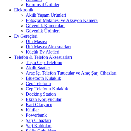
Kurumsal Ürünler
Elektronik
Akıllı Yaşam Ürünleri
Fotoğraf Makinesi ve Aksiyon Kamera
Güvenlik Kameraları
Güvenlik Ürünleri
Ev Gereçleri
Ütü Masası
Ütü Masası Aksesuarları
Küçük Ev Aletleri
Telefon & Telefon Aksesuarları
Tuşlu Cep Telefonu
Akıllı Saatler
Araç İçi Telefon Tutucular ve Araç Şarj Cihazları
Bluetooth Kulaklık
Cep Telefonu
Cep Telefonu Kulaklık
Docking Station
Ekran Koruyucular
Kart Okuyucu
Kılıflar
Powerbank
Şarj Cihazları
Şarj Kabloları
Selfie Çubukları