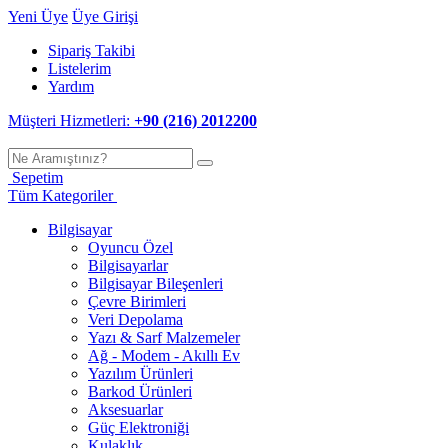
Yeni Üye
Üye Girişi
Sipariş Takibi
Listelerim
Yardım
Müşteri Hizmetleri:
+90 (216) 2012200
Sepetim
Tüm Kategoriler
Bilgisayar
Oyuncu Özel
Bilgisayarlar
Bilgisayar Bileşenleri
Çevre Birimleri
Veri Depolama
Yazı & Sarf Malzemeler
Ağ - Modem - Akıllı Ev
Yazılım Ürünleri
Barkod Ürünleri
Aksesuarlar
Güç Elektroniği
Kulaklık