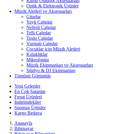
Kamp Outdoor Aksesuarları
Optik & Elektronik Ürünler
Müzik Aletleri ve Aksesuarları
Gitarlar
Yaylı Çalgılar
Nefesli Çalgılar
Telli Çalgılar
Tuşlu Çalgılar
Vurmalı Çalgılar
Çocuklar için Müzik Aletleri
Kulaklıklar
Mikrofonlar
Müzik Ekipmanları ve Aksesuarları
Stüdyo & DJ Ekipmanları
Tümünü Görüntüle
Yeni Gelenler
En Çok Satanlar
Fırsat Ürünleri
İndirimdekiler
Sponsor Ürünler
Kargo Bedava
Anasayfa
Bilgisayar
Bilgisayar Bileşenleri