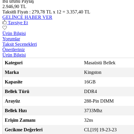
Bu ürünü Paylaş
2.946,90 TL
Taksitli Fiyatı :
279,78 TL x 12 = 3.357,40 TL
GELİNCE HABER VER
Tavsiye Et
Ürün Bilgisi
Yorumlar
Taksit Seçenekleri
Önerileriniz
Ürün Bilgisi
Kategori
Masaüstü Bellek
Marka
Kingston
Kapasite
16GB
Bellek Türü
DDR4
Arayüz
288-Pin DIMM
Bellek Hızı
3733Mhz
Erişim Zamanı
32ns
Gecikme Değerleri
CL[19] 19-23-23