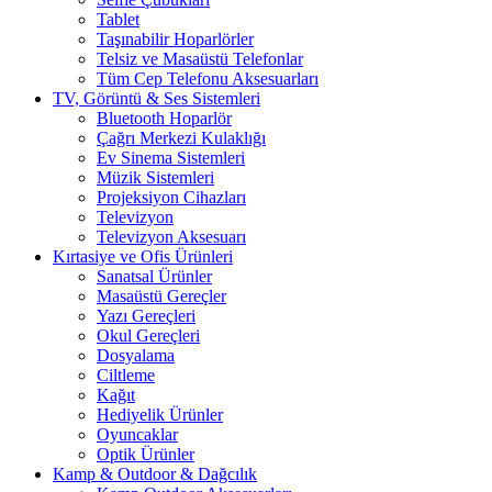
Tablet
Taşınabilir Hoparlörler
Telsiz ve Masaüstü Telefonlar
Tüm Cep Telefonu Aksesuarları
TV, Görüntü & Ses Sistemleri
Bluetooth Hoparlör
Çağrı Merkezi Kulaklığı
Ev Sinema Sistemleri
Müzik Sistemleri
Projeksiyon Cihazları
Televizyon
Televizyon Aksesuarı
Kırtasiye ve Ofis Ürünleri
Sanatsal Ürünler
Masaüstü Gereçler
Yazı Gereçleri
Okul Gereçleri
Dosyalama
Ciltleme
Kağıt
Hediyelik Ürünler
Oyuncaklar
Optik Ürünler
Kamp & Outdoor & Dağcılık