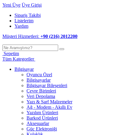
Yeni Üye
Üye Girişi
Sipariş Takibi
Listelerim
Yardım
Müşteri Hizmetleri:
+90 (216) 2012200
Sepetim
Tüm Kategoriler
Bilgisayar
Oyuncu Özel
Bilgisayarlar
Bilgisayar Bileşenleri
Çevre Birimleri
Veri Depolama
Yazı & Sarf Malzemeler
Ağ - Modem - Akıllı Ev
Yazılım Ürünleri
Barkod Ürünleri
Aksesuarlar
Güç Elektroniği
Kulaklık