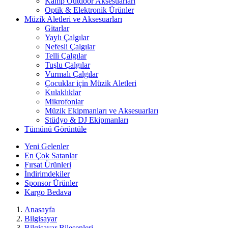
Kamp Outdoor Aksesuarları
Optik & Elektronik Ürünler
Müzik Aletleri ve Aksesuarları
Gitarlar
Yaylı Çalgılar
Nefesli Çalgılar
Telli Çalgılar
Tuşlu Çalgılar
Vurmalı Çalgılar
Çocuklar için Müzik Aletleri
Kulaklıklar
Mikrofonlar
Müzik Ekipmanları ve Aksesuarları
Stüdyo & DJ Ekipmanları
Tümünü Görüntüle
Yeni Gelenler
En Çok Satanlar
Fırsat Ürünleri
İndirimdekiler
Sponsor Ürünler
Kargo Bedava
Anasayfa
Bilgisayar
Bilgisayar Bileşenleri