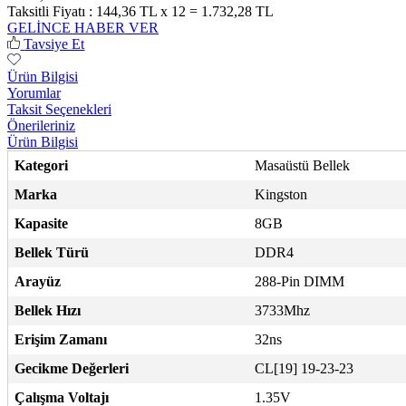
Taksitli Fiyatı :
144,36 TL x 12 = 1.732,28 TL
GELİNCE HABER VER
Tavsiye Et
Ürün Bilgisi
Yorumlar
Taksit Seçenekleri
Önerileriniz
Ürün Bilgisi
Kategori
Masaüstü Bellek
Marka
Kingston
Kapasite
8GB
Bellek Türü
DDR4
Arayüz
288-Pin DIMM
Bellek Hızı
3733Mhz
Erişim Zamanı
32ns
Gecikme Değerleri
CL[19] 19-23-23
Çalışma Voltajı
1.35V