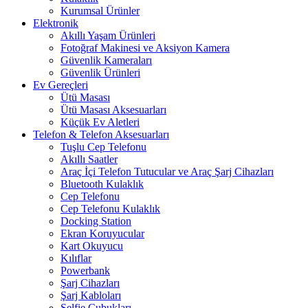
Kurumsal Ürünler
Elektronik
Akıllı Yaşam Ürünleri
Fotoğraf Makinesi ve Aksiyon Kamera
Güvenlik Kameraları
Güvenlik Ürünleri
Ev Gereçleri
Ütü Masası
Ütü Masası Aksesuarları
Küçük Ev Aletleri
Telefon & Telefon Aksesuarları
Tuşlu Cep Telefonu
Akıllı Saatler
Araç İçi Telefon Tutucular ve Araç Şarj Cihazları
Bluetooth Kulaklık
Cep Telefonu
Cep Telefonu Kulaklık
Docking Station
Ekran Koruyucular
Kart Okuyucu
Kılıflar
Powerbank
Şarj Cihazları
Şarj Kabloları
Selfie Çubukları