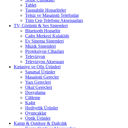
Tablet
Taşınabilir Hoparlörler
Telsiz ve Masaüstü Telefonlar
Tüm Cep Telefonu Aksesuarları
TV, Görüntü & Ses Sistemleri
Bluetooth Hoparlör
Çağrı Merkezi Kulaklığı
Ev Sinema Sistemleri
Müzik Sistemleri
Projeksiyon Cihazları
Televizyon
Televizyon Aksesuarı
Kırtasiye ve Ofis Ürünleri
Sanatsal Ürünler
Masaüstü Gereçler
Yazı Gereçleri
Okul Gereçleri
Dosyalama
Ciltleme
Kağıt
Hediyelik Ürünler
Oyuncaklar
Optik Ürünler
Kamp & Outdoor & Dağcılık