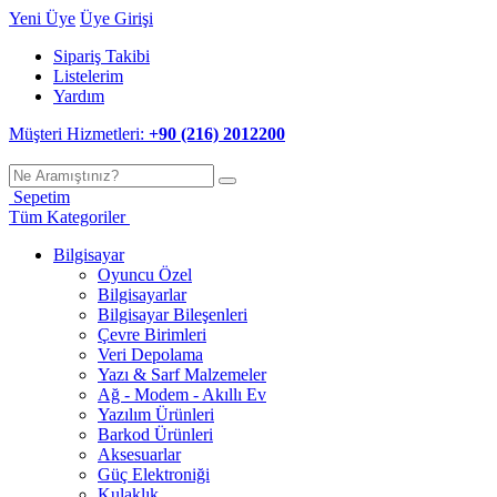
Yeni Üye
Üye Girişi
Sipariş Takibi
Listelerim
Yardım
Müşteri Hizmetleri:
+90 (216) 2012200
Sepetim
Tüm Kategoriler
Bilgisayar
Oyuncu Özel
Bilgisayarlar
Bilgisayar Bileşenleri
Çevre Birimleri
Veri Depolama
Yazı & Sarf Malzemeler
Ağ - Modem - Akıllı Ev
Yazılım Ürünleri
Barkod Ürünleri
Aksesuarlar
Güç Elektroniği
Kulaklık