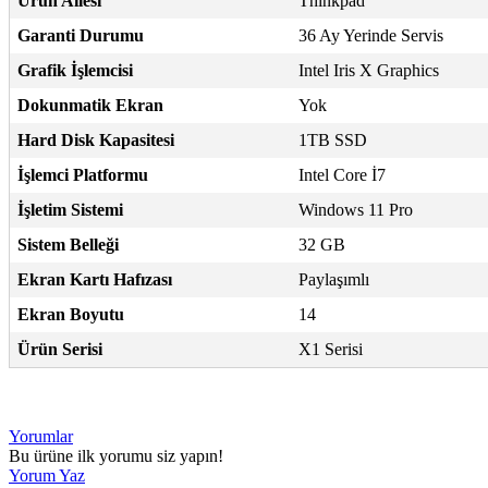
Ürün Ailesi
Thinkpad
Garanti Durumu
36 Ay Yerinde Servis
Grafik İşlemcisi
Intel Iris X Graphics
Dokunmatik Ekran
Yok
Hard Disk Kapasitesi
1TB SSD
İşlemci Platformu
Intel Core İ7
İşletim Sistemi
Windows 11 Pro
Sistem Belleği
32 GB
Ekran Kartı Hafızası
Paylaşımlı
Ekran Boyutu
14
Ürün Serisi
X1 Serisi
Yorumlar
Bu ürüne ilk yorumu siz yapın!
Yorum Yaz