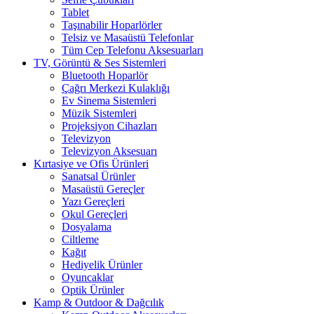
Tablet
Taşınabilir Hoparlörler
Telsiz ve Masaüstü Telefonlar
Tüm Cep Telefonu Aksesuarları
TV, Görüntü & Ses Sistemleri
Bluetooth Hoparlör
Çağrı Merkezi Kulaklığı
Ev Sinema Sistemleri
Müzik Sistemleri
Projeksiyon Cihazları
Televizyon
Televizyon Aksesuarı
Kırtasiye ve Ofis Ürünleri
Sanatsal Ürünler
Masaüstü Gereçler
Yazı Gereçleri
Okul Gereçleri
Dosyalama
Ciltleme
Kağıt
Hediyelik Ürünler
Oyuncaklar
Optik Ürünler
Kamp & Outdoor & Dağcılık