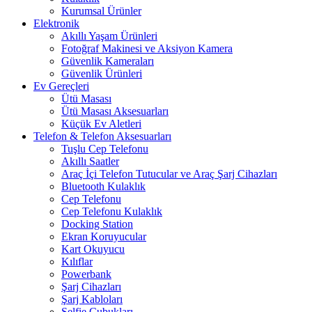
Kurumsal Ürünler
Elektronik
Akıllı Yaşam Ürünleri
Fotoğraf Makinesi ve Aksiyon Kamera
Güvenlik Kameraları
Güvenlik Ürünleri
Ev Gereçleri
Ütü Masası
Ütü Masası Aksesuarları
Küçük Ev Aletleri
Telefon & Telefon Aksesuarları
Tuşlu Cep Telefonu
Akıllı Saatler
Araç İçi Telefon Tutucular ve Araç Şarj Cihazları
Bluetooth Kulaklık
Cep Telefonu
Cep Telefonu Kulaklık
Docking Station
Ekran Koruyucular
Kart Okuyucu
Kılıflar
Powerbank
Şarj Cihazları
Şarj Kabloları
Selfie Çubukları