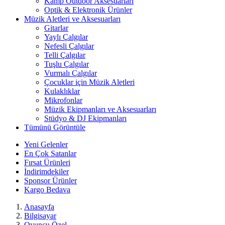
Kamp Outdoor Aksesuarları
Optik & Elektronik Ürünler
Müzik Aletleri ve Aksesuarları
Gitarlar
Yaylı Çalgılar
Nefesli Çalgılar
Telli Çalgılar
Tuşlu Çalgılar
Vurmalı Çalgılar
Çocuklar için Müzik Aletleri
Kulaklıklar
Mikrofonlar
Müzik Ekipmanları ve Aksesuarları
Stüdyo & DJ Ekipmanları
Tümünü Görüntüle
Yeni Gelenler
En Çok Satanlar
Fırsat Ürünleri
İndirimdekiler
Sponsor Ürünler
Kargo Bedava
Anasayfa
Bilgisayar
Oyuncu Özel