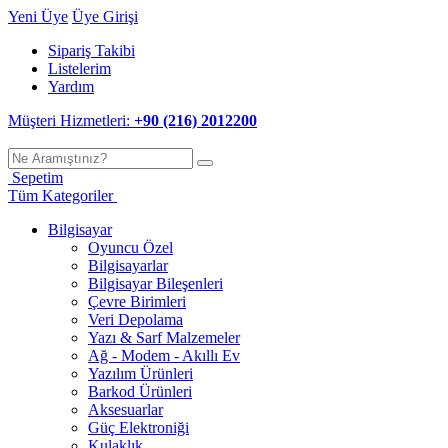
Yeni Üye
Üye Girişi
Sipariş Takibi
Listelerim
Yardım
Müşteri Hizmetleri:
+90 (216) 2012200
Sepetim
Tüm Kategoriler
Bilgisayar
Oyuncu Özel
Bilgisayarlar
Bilgisayar Bileşenleri
Çevre Birimleri
Veri Depolama
Yazı & Sarf Malzemeler
Ağ - Modem - Akıllı Ev
Yazılım Ürünleri
Barkod Ürünleri
Aksesuarlar
Güç Elektroniği
Kulaklık