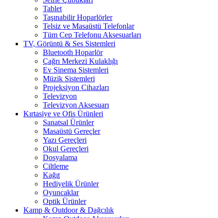
Tablet
Taşınabilir Hoparlörler
Telsiz ve Masaüstü Telefonlar
Tüm Cep Telefonu Aksesuarları
TV, Görüntü & Ses Sistemleri
Bluetooth Hoparlör
Çağrı Merkezi Kulaklığı
Ev Sinema Sistemleri
Müzik Sistemleri
Projeksiyon Cihazları
Televizyon
Televizyon Aksesuarı
Kırtasiye ve Ofis Ürünleri
Sanatsal Ürünler
Masaüstü Gereçler
Yazı Gereçleri
Okul Gereçleri
Dosyalama
Ciltleme
Kağıt
Hediyelik Ürünler
Oyuncaklar
Optik Ürünler
Kamp & Outdoor & Dağcılık