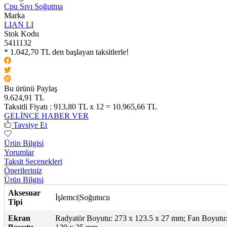
Cpu Sıvı Soğutma
Marka
LIAN LI
Stok Kodu
5411132
* 1.042,70 TL den başlayan taksitlerle!
Bu ürünü Paylaş
9.624,91 TL
Taksitli Fiyatı :
913,80 TL x 12 = 10.965,66 TL
GELİNCE HABER VER
Tavsiye Et
Ürün Bilgisi
Yorumlar
Taksit Seçenekleri
Önerileriniz
Ürün Bilgisi
Aksesuar
İşlemci|Soğutucu
Tipi
Ekran
Radyatör Boyutu: 273 x 123.5 x 27 mm; Fan Boyutu: