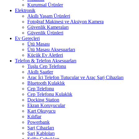
Kurumsal Ürünler
Elektronik
Akıllı Yaşam Ürünleri
Fotoğraf Makinesi ve Aksiyon Kamera
Güvenlik Kameraları
Güvenlik Ürünleri
Ev Gereçleri
Ütü Masası
Ütü Masası Aksesuarları
Küçük Ev Aletleri
Telefon & Telefon Aksesuarları
Tuşlu Cep Telefonu
Akıllı Saatler
Araç İçi Telefon Tutucular ve Araç Şarj Cihazları
Bluetooth Kulaklık
Cep Telefonu
Cep Telefonu Kulaklık
Docking Station
Ekran Koruyucular
Kart Okuyucu
Kılıflar
Powerbank
Şarj Cihazları
Şarj Kabloları
Selfie Çubukları