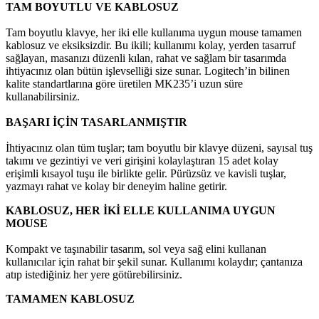
TAM BOYUTLU VE KABLOSUZ
Tam boyutlu klavye, her iki elle kullanıma uygun mouse tamamen
kablosuz ve eksiksizdir. Bu ikili; kullanımı kolay, yerden tasarruf
sağlayan, masanızı düzenli kılan, rahat ve sağlam bir tasarımda
ihtiyacınız olan bütün işlevselliği size sunar. Logitech’in bilinen
kalite standartlarına göre üretilen MK235’i uzun süre
kullanabilirsiniz.
BAŞARI İÇİN TASARLANMIŞTIR
İhtiyacınız olan tüm tuşlar; tam boyutlu bir klavye düzeni, sayısal tuş
takımı ve gezintiyi ve veri girişini kolaylaştıran 15 adet kolay
erişimli kısayol tuşu ile birlikte gelir. Pürüzsüz ve kavisli tuşlar,
yazmayı rahat ve kolay bir deneyim haline getirir.
KABLOSUZ, HER İKİ ELLE KULLANIMA UYGUN
MOUSE
Kompakt ve taşınabilir tasarım, sol veya sağ elini kullanan
kullanıcılar için rahat bir şekil sunar. Kullanımı kolaydır; çantanıza
atıp istediğiniz her yere götürebilirsiniz.
TAMAMEN KABLOSUZ