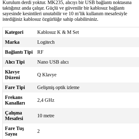
Kurulum derdi yoktur. MK235, alıcıyı bir USB bağlantı noktasına
taktığınız anda çalışır. Güçlü ve güvenilir bir kablosuz bağlantı
sayesinde kesintileri unutabilir ve 10 m’lik kullanım mesafesiyle
istediğiniz kablosuz özgürlüğe sahip olabilirsiniz.
Kategori
Kablosuz K & M Set
Marka
Logitech
Bağlantı Tipi
RF
Alıcı Tipi
Nano USB alıcı
Klavye
Q Klavye
Düzeni
Fare Tipi
Gelişmiş optik izleme
Frekans
2,4 GHz
Kanalları
Çalışma
10 metre
Mesafesi
Fare Tuş
2
Sayısı