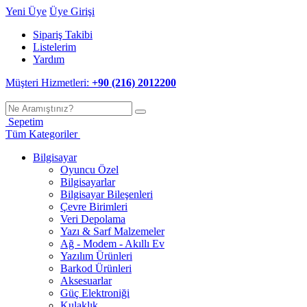
Yeni Üye
Üye Girişi
Sipariş Takibi
Listelerim
Yardım
Müşteri Hizmetleri:
+90 (216) 2012200
Sepetim
Tüm Kategoriler
Bilgisayar
Oyuncu Özel
Bilgisayarlar
Bilgisayar Bileşenleri
Çevre Birimleri
Veri Depolama
Yazı & Sarf Malzemeler
Ağ - Modem - Akıllı Ev
Yazılım Ürünleri
Barkod Ürünleri
Aksesuarlar
Güç Elektroniği
Kulaklık