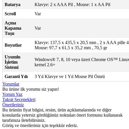
Batarya
Klavye: 2 x AAA Pil , Mouse: 1 x AA Pil
Scroll
Var
Açma
Kapama
Var
Tuşu
Klavye: 137,5 x 435,5 x 20,5 mm , 2 x AAA pille 4
Boyutlar
Mouse: 97,7 x 61,5 x 35,2 mm , 70,5 gr
Uyumlu
Windows® 7, 8, 10 veya üzeri Chrome OS™ Lin
İşletim
kernel 2.6+
Sistemi
Garanti Yılı
3 Yıl Klavye ve 1 Yıl Mouse Pil Ömrü
Yorumlar
Bu ürüne ilk yorumu siz yapın!
Yorum Yaz
Taksit Seçenekleri
Önerileriniz
Bu ürünün fiyat bilgisi, resim, ürün açıklamalarında ve diğer
konularda yetersiz gördüğünüz noktaları öneri formunu kullanarak
tarafımıza iletebilirsiniz.
Görüş ve önerileriniz için teşekkür ederiz.