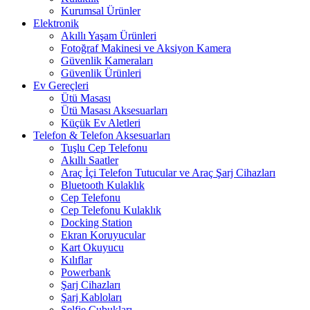
Kurumsal Ürünler
Elektronik
Akıllı Yaşam Ürünleri
Fotoğraf Makinesi ve Aksiyon Kamera
Güvenlik Kameraları
Güvenlik Ürünleri
Ev Gereçleri
Ütü Masası
Ütü Masası Aksesuarları
Küçük Ev Aletleri
Telefon & Telefon Aksesuarları
Tuşlu Cep Telefonu
Akıllı Saatler
Araç İçi Telefon Tutucular ve Araç Şarj Cihazları
Bluetooth Kulaklık
Cep Telefonu
Cep Telefonu Kulaklık
Docking Station
Ekran Koruyucular
Kart Okuyucu
Kılıflar
Powerbank
Şarj Cihazları
Şarj Kabloları
Selfie Çubukları