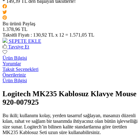
* 149,39 TL den başlayan taksitlerle!
Bu ürünü Paylaş
1.378,96 TL
Taksitli Fiyatı :
130,92 TL x 12 = 1.571,05 TL
SEPETE EKLE
Tavsiye Et
Ürün Bilgisi
Yorumlar
Taksit Seçenekleri
Önerileriniz
Ürün Bilgisi
Logitech MK235 Kablosuz Klavye Mouse
920-007925
Bu ikili; kullanımı kolay, yerden tasarruf sağlayan, masanızı düzenli
kılan, rahat ve sağlam bir tasarımda ihtiyacınız olan bütün işlevselliği
size sunar. Logitech’in bilinen kalite standartlarına göre üretilen
MK235 Kablosuz Seti uzun süre kullanabilirsiniz.