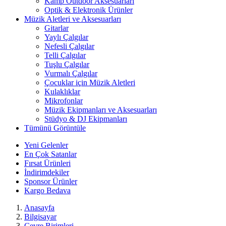
Kamp Outdoor Aksesuarları
Optik & Elektronik Ürünler
Müzik Aletleri ve Aksesuarları
Gitarlar
Yaylı Çalgılar
Nefesli Çalgılar
Telli Çalgılar
Tuşlu Çalgılar
Vurmalı Çalgılar
Çocuklar için Müzik Aletleri
Kulaklıklar
Mikrofonlar
Müzik Ekipmanları ve Aksesuarları
Stüdyo & DJ Ekipmanları
Tümünü Görüntüle
Yeni Gelenler
En Çok Satanlar
Fırsat Ürünleri
İndirimdekiler
Sponsor Ürünler
Kargo Bedava
Anasayfa
Bilgisayar
Çevre Birimleri