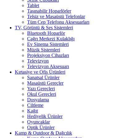
Tablet
Taşınabilir Hoparlörler
Telsiz ve Masaüstü Telefonlar
Tüm Cep Telefonu Aksesuarları
TV, Görüntü & Ses Sistemleri
Bluetooth Hoparlör
Çağrı Merkezi Kulaklığı
Ev Sinema Sistemleri
Müzik Sistemleri
Projeksiyon Cihazları
Televizyon
Televizyon Aksesuarı
Kırtasiye ve Ofis Ürünleri
Sanatsal Ürünler
Masaüstü Gereçler
Yazı Gereçleri
Okul Gereçleri
Dosyalama
Ciltleme
Kağıt
Hediyelik Ürünler
Oyuncaklar
Optik Ürünler
Kamp & Outdoor & Dağcılık