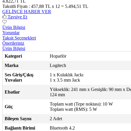
4.822,71 TL
Taksitli Fiyatı :
457,88 TL x 12 = 5.494,51 TL
GELİNCE HABER VER
Tavsiye Et
Ürün Bilgisi
Yorumlar
Taksit Seçenekleri
Önerileriniz
Ürün Bilgisi
Kategori
Hoparlör
Marka
Logitech
Ses Giriş/Çıkış
1 x Kulaklık Jackı
Yuvaları
1 x 3.5 mm Jack
Yükseklik: 241 mm x Genişlik: 90 mm x Der
Ebatlar
124 mm
Toplam watt (Tepe noktası): 10 W
Güç
Toplam watt (RMS): 5 W
Bileşen Sayısı
2 Adet
Bağlantı Birimi
Bluetooth 4.2