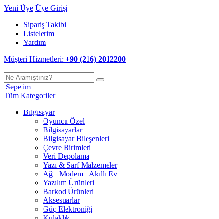
Yeni Üye
Üye Girişi
Sipariş Takibi
Listelerim
Yardım
Müşteri Hizmetleri:
+90 (216) 2012200
Sepetim
Tüm Kategoriler
Bilgisayar
Oyuncu Özel
Bilgisayarlar
Bilgisayar Bileşenleri
Çevre Birimleri
Veri Depolama
Yazı & Sarf Malzemeler
Ağ - Modem - Akıllı Ev
Yazılım Ürünleri
Barkod Ürünleri
Aksesuarlar
Güç Elektroniği
Kulaklık