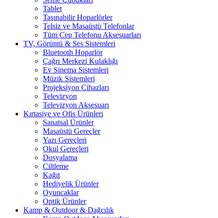
Tablet
Taşınabilir Hoparlörler
Telsiz ve Masaüstü Telefonlar
Tüm Cep Telefonu Aksesuarları
TV, Görüntü & Ses Sistemleri
Bluetooth Hoparlör
Çağrı Merkezi Kulaklığı
Ev Sinema Sistemleri
Müzik Sistemleri
Projeksiyon Cihazları
Televizyon
Televizyon Aksesuarı
Kırtasiye ve Ofis Ürünleri
Sanatsal Ürünler
Masaüstü Gereçler
Yazı Gereçleri
Okul Gereçleri
Dosyalama
Ciltleme
Kağıt
Hediyelik Ürünler
Oyuncaklar
Optik Ürünler
Kamp & Outdoor & Dağcılık