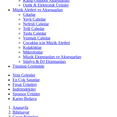
Kamp Outdoor Aksesuarları
Optik & Elektronik Ürünler
Müzik Aletleri ve Aksesuarları
Gitarlar
Yaylı Çalgılar
Nefesli Çalgılar
Telli Çalgılar
Tuşlu Çalgılar
Vurmalı Çalgılar
Çocuklar için Müzik Aletleri
Kulaklıklar
Mikrofonlar
Müzik Ekipmanları ve Aksesuarları
Stüdyo & DJ Ekipmanları
Tümünü Görüntüle
Yeni Gelenler
En Çok Satanlar
Fırsat Ürünleri
İndirimdekiler
Sponsor Ürünler
Kargo Bedava
Anasayfa
Bilgisayar
Çevre Birimleri