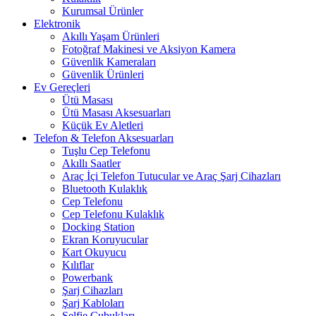
Kurumsal Ürünler
Elektronik
Akıllı Yaşam Ürünleri
Fotoğraf Makinesi ve Aksiyon Kamera
Güvenlik Kameraları
Güvenlik Ürünleri
Ev Gereçleri
Ütü Masası
Ütü Masası Aksesuarları
Küçük Ev Aletleri
Telefon & Telefon Aksesuarları
Tuşlu Cep Telefonu
Akıllı Saatler
Araç İçi Telefon Tutucular ve Araç Şarj Cihazları
Bluetooth Kulaklık
Cep Telefonu
Cep Telefonu Kulaklık
Docking Station
Ekran Koruyucular
Kart Okuyucu
Kılıflar
Powerbank
Şarj Cihazları
Şarj Kabloları
Selfie Çubukları